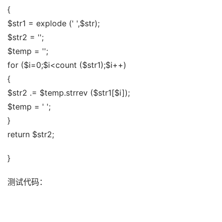
{ 
$str1 = explode (' ',$str); 
$str2 = ''; 
$temp = ''; 
for ($i=0;$i<count ($str1);$i++) 
{ 
$str2 .= $temp.strrev ($str1[$i]); 
$temp = ' '; 
} 
return $str2;
}
测试代码： 