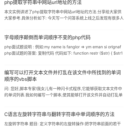
trim(preg_replace('/[=\'"]/','',$num,1),'"');//出现科学计数法,还原成
php提取字符串中网站url地址的方法
字符串 $result = ""; wh
本文实例讲述了php提取字符串中网站url地址的方法.分享给大家供
大家参考.具体分析如下: 今天写一个问答系统上线之后发现有很多人
发链接了,由于业务部门要我们过滤掉网站地址了,下面我给大家分享
一个提取字符串url地址函数,代码如下: 复制代码 代码如下:
$postInfo['answer2'] ='可以的,商业贷款可摊还36%,公积金贷款可
字母顺序颠倒而单词顺序不变的php代码
摊还16%|||可以先把账户里的余额提取出来用作首付,然后每个月贷
php面试题说明 : 例如:my name is fanglor => ym eman si orlgnaf
款商业贷款可摊还36%,公积金贷款可摊还16%|||可以的,现在甲类公
php面试题的答案: 复制代码 代码如下: function restr ($str) { $str1
积金是摊还比例htt
= explode (' ',$str); $str2 = ''; $temp = ''; for ($i=0;$i<count
($str1);$i++) { $str2 .= $temp.strrev ($str1[$i]); $temp = ' '; }
return $str
编写可以打开文本文件并打乱在该文件中所找到的单词
顺序的vbs脚本
问: 您好,脚本专家!我女儿有一种闪卡式程序,它能够获取文本文件中
的单词列表.我如何编写一个脚本,使其能够打开该文件并自动打乱单
词列表的顺序呢? -- SN 答: 您好,SN.您知道,大多数情况下,我们尽力
使此专栏关注实际的系统管理任务:我们告诉您如何设置默认打印机.
如何禁用服务以及如何映射网络驱动器.不过,有时我们也愿意处理那
C语言左旋转字符串与翻转字符串中单词顺序的方法
种听起来就很有趣的问题,而最终的结果有多大用处我们是不会去考
左旋转字符串 题目: 定义字符串的左旋转操作:把字符串前面的若干
虑的.系统管理员通常需要打乱文本文件中单词列表的顺序吗?可能不