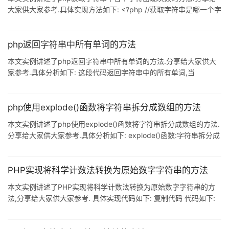
大家供大家参考.具体实现方法如下: <?php //获取字符串是哪一个字
符出现的字数最多 $str =
"sdfhletlsflahlajgfd;lsje;r;wj;ralajfe149253573"; //方法一 $arr =
str_split($str); //字符串分隔到数组中 $arr =
php返回字符串中所有单词的方法
array_count_values($arr); //用于统计数组中所有值出现的次数,返
本文实例讲述了php返回字符串中所有单词的方法.分享给大家供大
回一个数组 //键名为原数组的
家参考.具体分析如下: 这段代码返回字符串中的所有单词,当
$distinct=true时去除重复元素.代码如下: <?php function
split_en_str($str,$distinct=true) { preg_match_all('/([a-zA-
Z]+)/',$str,$match); if ($distinct == true) { $match[1] =
php使用explode()函数将字符串拆分成数组的方法
array_unique($match[1]); } so
本文实例讲述了php使用explode()函数将字符串拆分成数组的方法.
分享给大家供大家参考.具体分析如下: explode()函数:字符串拆分成
数组 示例代码如下: <?php $str = "朝阳区,海淀区,西城区,东城区,丰
台区"; $arr = explode(",",$str); echo "<pre>"; print_r($arr); ?> 结
果如下: <pre>Array ( [0] =>
PHP实现将科学计数法转换为原始数字字符串的方法
本文实例讲述了PHP实现将科学计数法转换为原始数字字符串的方
法,分享给大家供大家参考. 具体实现代码如下: 复制代码 代码如下:
function NumToStr($num){ if (stripos($num,'e')===false)
return $num; $num =