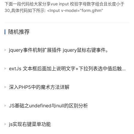
下面一段代码给大家分享vue input 校验字母数字组合且长度小于
30,具体代码如下所示: <Input v-model="form.glhm"
placeholder="请输入关联交易号" style="width:240px" @on-
blur="validateJyh(form.glhm)"></Input> validateJyh(glhm){//校
验关联交易号 var reg = /^[A-
随机推荐
jquery事件机制扩展插件 jquery鼠标右键事件。
extJs 文本框后面加上说明文字+下拉列表选中值后触发事件
深入PHP5中的魔术方法详解
JS基础之undefined与null的区别分析
js实现右键菜单功能