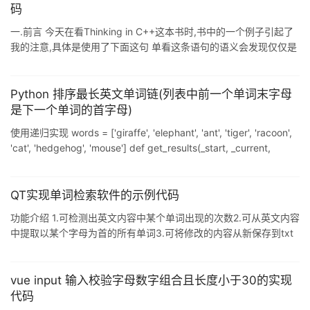
(split(" ")),倒序输出即可; 实现代码: import java.io.Un
码
一.前言 今天在看Thinking in C++这本书时,书中的一个例子引起了
我的注意,具体是使用了下面这句 单看这条语句的语义会发现仅仅是
使用一个简单的string的substr函数将所得子串push_back到
strings.但是在阅读时我却对于substr的参数传递产生了疑惑,到底是
先执行了++current,还是先执行了last-current? 经过查阅资料,发现
Python 排序最长英文单词链(列表中前一个单词末字母
了两个相关知识点----参数的计算顺序与压栈顺序. 二.参数压栈顺序
是下一个单词的首字母)
C/C++中规定了函数参数的压栈顺序是从右至左,对于含
使用递归实现 words = ['giraffe', 'elephant', 'ant', 'tiger', 'racoon',
'cat', 'hedgehog', 'mouse'] def get_results(_start, _current,
_seen): if all(c in _seen for c in words if c[0] == _start[-1]): yield
_current else: for i in words: if i[0] == _start[-1]
QT实现单词检索软件的示例代码
功能介绍 1.可检测出英文内容中某个单词出现的次数2.可从英文内容
中提取以某个字母为首的所有单词3.可将修改的内容从新保存到txt
文件中 源代码 .pro文件 无增改 .h文件 #ifndef WIDGET_H #define
WIDGET_H #include <QWidget> QT_BEGIN_NAMESPACE
namespace Ui { class Widget; } QT_END_NAMESPACE class
vue input 输入校验字母数字组合且长度小于30的实现
Widget : public QWidget { Q_OBJECT
代码