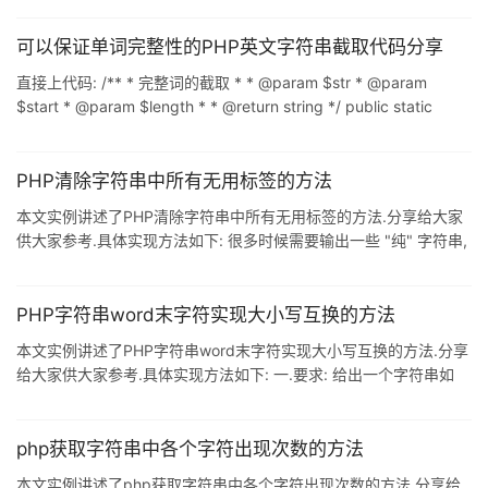
strip_tags过滤掉html标签,但是就只剩下纯文本了,可读性非常差,下
面是一个函数,代码如下: 复制代码 代码如下: /** * 截取HTML,并自
可以保证单词完整性的PHP英文字符串截取代码分享
动补全闭合 * @param $html * @param $length * @param
直接上代码: /** * 完整词的截取 * * @param $str * @param
$end */ function
$start * @param $length * * @return string */ public static
function usubstr($str, $start, $length = null) { // 先正常截取一遍.
$res = substr($str, $start, $length); $strlen = strlen($str); /* 接
着判断头尾各6字节是否完整(不残缺)
PHP清除字符串中所有无用标签的方法
本文实例讲述了PHP清除字符串中所有无用标签的方法.分享给大家
供大家参考.具体实现方法如下: 很多时候需要输出一些 "纯" 字符串,
也就是去除任何杂质,例如 Html 标签.空格之类的文本,输出的摘要就
是如此,下面的这个函数可以帮你实现着一点. PHP实例代码如下: 复
制代码 代码如下: function Bing_string_cleanr( $string ){ $string
PHP字符串word末字符实现大小写互换的方法
= trim( $string ); $string = strip_tags( $string
本文实例讲述了PHP字符串word末字符实现大小写互换的方法.分享
给大家供大家参考.具体实现方法如下: 一.要求: 给出一个字符串如
"A journey of, a thousand 'miles' must can't \"begin\" with a
single step." ,通过 PHP 程序处理变成 "a journeY oF, A thousanD
'mileS' musT can'T "begiN" witH A si
php获取字符串中各个字符出现次数的方法
本文实例讲述了php获取字符串中各个字符出现次数的方法.分享给