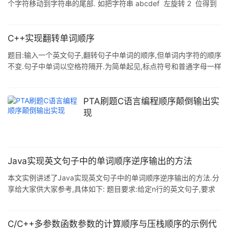
个字符移动到字符串的尾部. 如把字符串 abcdef 左旋转 2 位得到
需要.但是,若是只工作,不玩耍,想必聪明的小孩也
字符串 cdefab.请实现字符串左旋转的函数. 要求时间对长度为 n
的字符串操作的复杂度为 O(n),辅助内存为 O(1). 分析: 网上看到解
法很多种,就不详细说明了. 我采用的是数组不对称的交换时间复杂度
C++实现翻转单词顺序
应该是O(n). 代码实现(GCC编译通过): #include "stdio.h" #include
题目:输入一个英文句子,翻转句子中单词的顺序,但单词内字符的顺序
"stdlib.h&q
不变.句子中单词以空格符隔开.为简单起见,标点符号和普通字母一样
处理.例如输入"I am a student.",则输出"student. a am I". 思路:首
先将整个句子按字符翻转,然后再将其中每个单词的字符旋转.
#include <string> #include "stdafx.h" void Reverse(char
PTA刷题C语言编程顺序颠倒输出实
*pBegin, char *pEnd
现
Java实现英文句子中的单词顺序逆序输出的方法
本文实例讲述了Java实现英文句子中的单词顺序逆序输出的方法.分
享给大家供大家参考,具体如下: 题目要求:给定n行的英文句子,要求
输出句子中逆序单词后的句子,如: 输入:n=3 I love you How are
you My name is Liming 输出: you love I you are How Liming is
name My 依据Java语言给我们提供的拆分空格间隔的单词的方法
C/C++多参数函数参数的计算顺序与压栈顺序的示例代