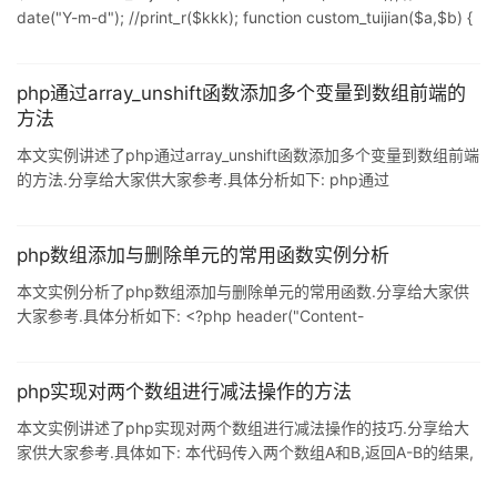
date("Y-m-d"); //print_r($kkk); function custom_tuijian($a,$b) {
$sql = "select `r`.*,`a`.`articlename`,`a`.`author` from
`phpsir_record1` `r` inner join `jieqi_a
php通过array_unshift函数添加多个变量到数组前端的
方法
本文实例讲述了php通过array_unshift函数添加多个变量到数组前端
的方法.分享给大家供大家参考.具体分析如下: php通过
array_unshift函数添加多个变量到数组前端,函数返回添加后的数组
元素个数 <?php $alpha = array("a", "b", "c"); $final =
array_unshift($alpha, "d","e"); print "Ther
php数组添加与删除单元的常用函数实例分析
本文实例分析了php数组添加与删除单元的常用函数.分享给大家供
大家参考.具体分析如下: <?php header("Content-
type:text/html;charset=utf-8"); $arr =
array("a"=>"Horse","b"=>"Cat","c"=>"Dog"); array_push($arr,"hel
php实现对两个数组进行减法操作的方法
本文实例讲述了php实现对两个数组进行减法操作的技巧.分享给大
家供大家参考.具体如下: 本代码传入两个数组A和B,返回A-B的结果,
即挑选出存在于A,但不存在于B的元素 <?php function