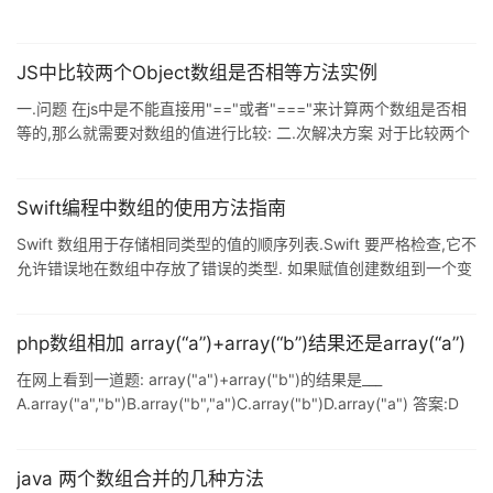
JS中比较两个Object数组是否相等方法实例
一.问题 在js中是不能直接用"=="或者"==="来计算两个数组是否相
等的,那么就需要对数组的值进行比较: 二.次解决方案 对于比较两个
数组次要的方法有如下几种,为什么说是次要解决方案呢?因为它不能
真正称之为对两个数组的对比. 1. 把两个数组转化为字符串的形式比
较,如下: a. 当两个数组元素类型相同,顺序相同时,直接判断是否相等,
Swift编程中数组的使用方法指南
结果不相等:转化为字符串后,结果相等: var a=[1, 2, 3, 4]; var b =
Swift 数组用于存储相同类型的值的顺序列表.Swift 要严格检查,它不
a.slice(); console
允许错误地在数组中存放了错误的类型. 如果赋值创建数组到一个变
量,它总是可变的,这意味着可以通过添加元素来改变它, 删除或更改
其项目,但如果分配一个数组常量到则该数组,则数组是不可被改变的,
也就它的大小和内容不能被改变. 创建数组 可以使用下面的初始化程
php数组相加 array(“a”)+array(“b”)结果还是array(“a”)
序语法来创建某种类型的空数组: 复制代码 代码如下: var
在网上看到一道题: array("a")+array("b")的结果是___
someArray = [SomeType]() 下面是创建一个给定的大小,并用初始
A.array("a","b")B.array("b","a")C.array("b")D.array("a") 答案:D
值的数组的语法: 复制
php两个数组相加,为什么结果还是不变呢? 因为,它们等效于
array("0″=>"a")+array(&quo
java 两个数组合并的几种方法