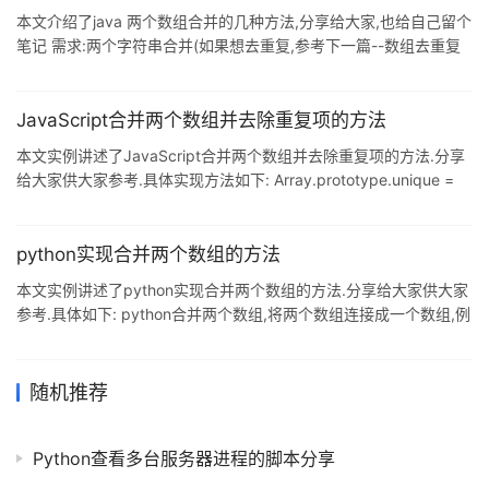
本文介绍了java 两个数组合并的几种方法,分享给大家,也给自己留个
笔记 需求:两个字符串合并(如果想去重复,参考下一篇--数组去重复
及记录重复个数) //方法一 Arrays类 String[] a = {"A","B","C"};
String[] b = {"D","E"}; // List<String> list = Arrays.asList(a); --OK
// List<
JavaScript合并两个数组并去除重复项的方法
本文实例讲述了JavaScript合并两个数组并去除重复项的方法.分享
给大家供大家参考.具体实现方法如下: Array.prototype.unique =
function() { var a = this.concat(); for(var i=0; i for(var j=i+1; j
if(a[i] === a[j]) a.splice(j, 1); } } return a; }; //Demo var array1 =
["a","b"]; var ar
python实现合并两个数组的方法
本文实例讲述了python实现合并两个数组的方法.分享给大家供大家
参考.具体如下: python合并两个数组,将两个数组连接成一个数组,例
如,数组 a=[1,2,3] ,数组 b=[4,5,6],连接后:[1,2,3,4,5,6] 方法1 a=
[1,2,3] b=[4,5,6] a=a+b 方法2 a=[1,2,3] b=[4,5,6] a.extend(b)
希望本文所述对大家的Python程序设计有所帮助.
随机推荐
Python查看多台服务器进程的脚本分享