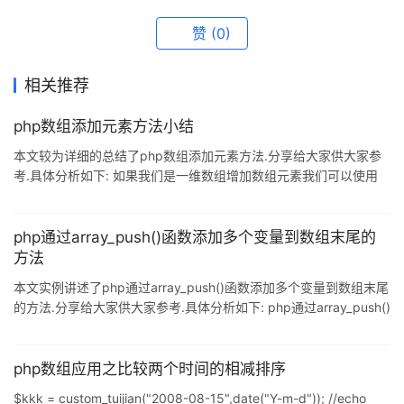
赞
(0)
相关推荐
php数组添加元素方法小结
本文较为详细的总结了php数组添加元素方法.分享给大家供大家参
考.具体分析如下: 如果我们是一维数组增加数组元素我们可以使用
ArrayListay_push,当然除这种方法之外我们还有更直接的办法,这里
就来给大家整理一下. 一维数组增加元素 $ArrayList =
ArrayListay(); Array_push($ArrayList, el1, el2 ... eln); 但其实有一
php通过array_push()函数添加多个变量到数组末尾的
种更直接方便的做法,代码如下: $ArrayList = ArrayListay();
方法
$ArrayList
本文实例讲述了php通过array_push()函数添加多个变量到数组末尾
的方法.分享给大家供大家参考.具体分析如下: php通过array_push()
函数添加多个变量到数组末尾,array_push函数接受任意数量的变量
添加. <?php $alpha = array("a", "b", "c"); $final =
array_push($alpha, "d","e"); print "
php数组应用之比较两个时间的相减排序
$kkk = custom_tuijian("2008-08-15",date("Y-m-d")); //echo