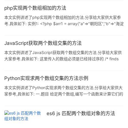
RestaDeArrays($vectorA,$vectorB) { $cantA=count($vectorA);
$cantB=count($vectorB); $No_saca=0;
php实现两个数组相加的方法
for($i=0;$i<$cantA;$i++) { for($j=0;$j<$cantB;$j++)
本文实例讲述了php实现两个数组相加的方法.分享给大家供大家参
考.具体如下: 实例1: <?php $arr1 = array("a"=>"朝阳区","b"=>"海淀
区"); $arr2 = array("h"=>"西城区","a"=>"东城区","b"=>"丰台区");
JavaScript获取两个数组交集的方法
本文实例讲述了JavaScript获取两个数组交集的方法.分享给大家供
大家参考.具体如下: 这里传入的数组必须是已经排过序的 /* finds
the intersection of * two arrays in a simple fashion. * * PARAMS
* a - first array, must already be sorted * b - second array,
must already be sorted * * NOTES * * Should have O(
Python实现求两个数组交集的方法示例
本文实例讲述了Python实现求两个数组交集的方法.分享给大家供大
家参考,具体如下: 一.题目 给定两个数组,编写一个函数来计算它们的
交集. 例1: 输入: nums1 = [1,2,2,1], nums2 = [2,2] 输出: [2,2] 例2:
输入: nums1 = [4,9,5], nums2 = [9,4,9,8,4] 输出: [4,9] 说明: 输
出结果中每个元素出现的次数,应与元素在两个数组中出现的次数一
es6 js 匹配两个数组对象的方法
致 我们可以不考虑输出结果的顺序 二.解法 首先把两个数组都排序,
然后两个数