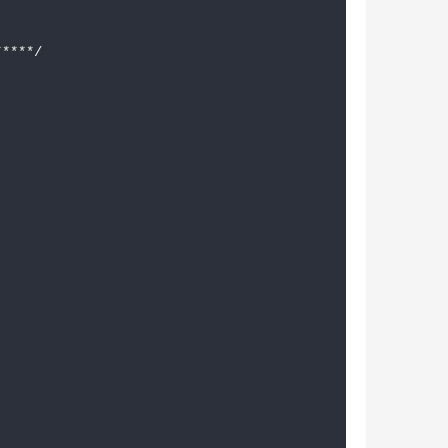
****/
