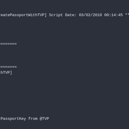
eatePassportWithTVP] Script Date: 03/02/2010 00:14:45 **
=======

=======

hTVP] 

PassportKey from @TVP
