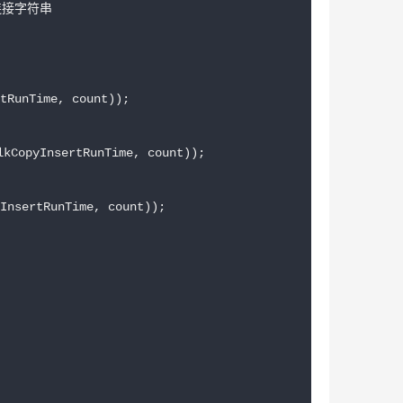
库连接字符串

unTime, count));

opyInsertRunTime, count));

ertRunTime, count));
