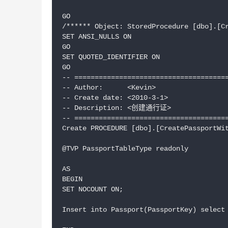
GO

/****** Object: StoredProcedure [dbo].[Cr
SET ANSI_NULLS ON

GO

SET QUOTED_IDENTIFIER ON

GO

-- ======================================
-- Author:	<Kevin>

-- Create date: <2010-3-1>

-- Description:	<创建通行证>

-- ======================================
Create PROCEDURE [dbo].[CreatePassportWit
@TVP PassportTableType readonly

AS

BEGIN

SET NOCOUNT ON;

Insert into Passport(PassportKey) select 