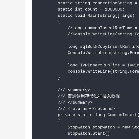
        static string connectionString
        static int count = 1000000;   
        static void Main(string[] args)

        {

            //long commonInsertRunTime = 
            //Console.WriteLine(stri
            long sqlBulkCopyInsertRunTime
            Console.WriteLine(string.
            long TVPInsertRunTime = TVPIn
            Console.WriteLine(strin
        }

        /// <summary>

        /// 普通调用存储过程插入数据

        /// </summary>

        /// <returns></returns>

        private static long CommonInsert(
        {

            Stopwatch stopwatch = new Sto
            stopwatch.Start();
