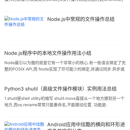
文件操作就是小菜一碟了.好了,话不多说,开始今天的正题吧. 先从一
个小项目入门吧 首先是一个布局文件,这一点比较的简单,那就直接上
代码吧. <LinearLayout
Node.js中常规的文件操作总结
xmlns:android="http://schemas.android.com/apk/res/android"
xmlns:tools="htt
Node.js程序中的本地文件操作用法小结
Node最引以为傲的就是它有一个非常小的核心.有一些语言绑定了完
整的POSIX API,而 Node实现了尽可能少的绑定,并通过同步.异步或
流API形式暴露他们. 这种方法意味着,操作系统中有一些非常方便的
功能,需要在Node中重建.这是一个教你如何使用文件系统软件包的
实用教程. 引用文件 与文件系统的交互很重要的一点是要指向正确的
Python3 shutil（高级文件操作模块）实例用法总结
文件.由于NPM的包使用相对路径引用,所以你不能把路径写死在代
1.shutil是shell utility的缩写 shutil.move直接从一个地方挪到另一个
码.有两个主要方式来以确保包能引用到正确的文件: // 使用
地方,而os.rename常常只能重命名,不能挪动位置. 功能是:
`path.join()` 而不是 `+`
>>>shutil.move('old.txt',r'c:datarchive')
>>>shutil.copy('old.txt',r'c:datarchive')
>>>os.remove('junk.dat') 2.高级文件操作(拷贝/移动/压缩/解压缩)
Android应用中炫酷的横向和环形进