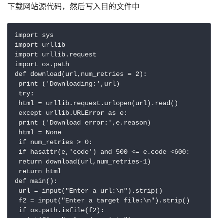
下载网站源代码，然后写入目的文件中
import sys

import urllib

import urllib.request

import os.path

def download(url,num_retries = 2):

 print ('Downloading:',url)

 try:

 html = urllib.request.urlopen(url).read()

 except urllib.URLError as e:

 print ('Download error:',e.reason)

 html = None

 if num_retries > 0:

 if hasattr(e,'code') and 500 <= e.code <600:

 return download(url,num_retries-1)

 return html

def main():

 url = input("Enter a url:\n").strip()

 f2 = input("Enter a target file:\n").strip()

 if os.path.isfile(f2):
