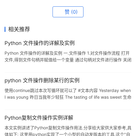
赞
(0)
相关推荐
Python 文件操作的详解及实例
Python 文件操作的详解及实例 一.文件操作 1.对文件操作流程 打开
文件,得到文件句柄并赋值给一个变量 通过句柄对文件进行操作 关闭
文件 现有文件如下: 昨夜寒蛩不住鸣. 惊回千里梦,已三更. 起来独自
绕阶行. 人悄悄,帘外月胧明. 白首为功名,旧山松竹老,阻归程. 欲将心
事付瑶琴. 知音少,弦断有谁听. f = open('小重山') #打开文件
python 文件操作删除某行的实例
data=f.read()#获取文件内容 f.close() #关闭文件 注意:if in the
使用continue跳过本次写循环就可以了 #文本内容 Yesterday when
win,hello文件是utf8保存的,打
I was young 昨日当我年少轻狂 The tasting of life was sweet 生命
的滋味是甜的 As rain upon my tongue tasting I lived by night
and shunned the naked light of day tasting123 And only now I
see how the time ran away tasting tast
Python复制文件操作实例详解
本文实例讲述了Python复制文件操作用法.分享给大家供大家参考,具
体如下: 这里用python实现了一个小型的自动发版本的工具.这个"自