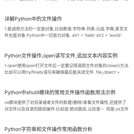
动发版本"有点虚, 只是简单地把debug 目录下的配置文件复制到指
定目录,把Release下的生成文件复制到同一指定,过滤掉不需要的文
件夹(.svn),然后再往这个指定目录添加几个特定的文件. 这个是我的
详解Python中的文件操作
第一个python小程序. 下面就来看其代码的实现. 首先插入必要的库:
1.能调用方法的一定是对象,比如数值.字符串.列表.元组.字典,甚至文
import os import os.path import shut
件也是对象,Python中一切皆为对象. str1 = 'hello' str2 = 'world'
str3 = ' '.join([str1,str2]) print(str3) 2.三种基本的文件操作模
式:r(only-read).w(only-write).a(append) 对文件进行操作的流程:
第一,建立文件对象. 第二,调用文件方法进行操作. 第三,不要忘了关
Python文件操作,open读写文件,追加文本内容实例
闭文件.(文件不关闭的情况下,内容会放在缓存,虽然P
1.open使用open打开文件后一定要记得调用文件对象的close()方法.
比如可以用try/finally语句来确保最后能关闭文件. file_object =
open('thefile.txt') try: all_the_text = file_object.read( ) finally:
file_object.close( ) 注:不能把open语句放在try块里,因为当打开文
件出现异常时,文件对象file_object无法执行close()方法. 2.读文件读
Python中shutil模块的常用文件操作函数用法示例
文本文件input
os模块提供了对目录或者文件的新建/删除/查看文件属性,还提供了
对文件以及目录的路径操作.比如说:绝对路径,父目录-- 但是,os文件
的操作还应该包含移动 复制 打包 压缩 解压等操作,这些os模块都没
有提供. 而本文所讲的shutil则就是对os中文件操作的补充.--移动 复
制 打包 压缩 解压, shutil函数功能: 1 shutil.copyfileobj(fsrc, fdst[,
Python字符串和文件操作常用函数分析