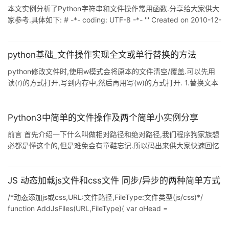
length=16*1024]) copy文件内容到另一个文件,可以copy指定大小
本文实例分析了Python字符串和文件操作常用函数.分享给大家供大
的内容 先来看
家参考.具体如下: # -*- coding: UTF-8 -*- ''' Created on 2010-12-
27 @author: sumory ''' import itertools def
a_containsAnyOf_b(seq,aset): '''判断seq中是否含有aset里的一个
或者多个项 seq可以是字符串或者列表 aset应该是字符串或者列
python基础_文件操作实现全文或单行替换的方法
表''' for item in itertools.ifilte
python修改文件时,使用w模式会将原本的文件清空/覆盖.可以先用
读(r)的方式打开,写到内存中,然后再用写(w)的方式打开. 1.替换文本
中的taste 为 tasting Yesterday when I was young 昨日当我年少
轻狂 The taste of life was sweet 生命的滋味是甜的 As rain upon
my tongue #将文件读取到内存中 with
Python3中简单的文件操作及两个简单小实例分享
open("./fileread.txt","r",encoding
前言 首先介绍一下什么叫做相对路径和绝对路径,我们程序狗家族想
必都是懂这个的,但是难免会有童鞋忘记.所以码出来供大家快速回忆
一下. 相对路径 相对路径是相对于文件当前的工作路径而言的 绝对
路径 绝对路径是由文件名和它的完整路径以及驱动器字母组成的,如
果是Windows系统,那么某一个文件的绝对路径可能是:
JS 动态加载js文件和css文件 同步/异步的两种简单方式
c:\pythonworkspace\firstpy.py 在Unix平台上,文件的绝对路径可
/*动态添加js或css,URL:文件路径,FileType:文件类型(js/css)*/
能是: /home/sherlockblaze/Documents/pythonworkspace
function AddJsFiles(URL,FileType){ var oHead =
document.getElementsByTagName('HEAD').item(0); var