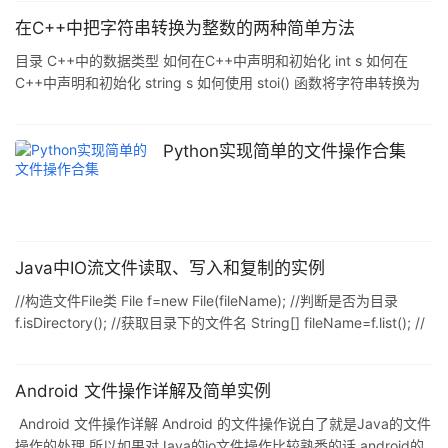
addheadfile; if(FileType=="js"){ addheadfile=
document.createElement("script"); addheadfile
在C++中把字符串转换为整数的两种简单方法
目录 C++中的数据类型 如何在C++中声明和初始化 int s 如何在
C++中声明和初始化 string s 如何使用 stoi() 函数将字符串转换为
int 如何使用stringstream 类将一个字符串转换为一个int 总结 当你
用C++编码时,经常会有这样的时候,你会想把一种数据类型转换为另
一种. 在这篇文章中,你将看到两种最流行的方法来学习如何在C++中
Python实现简单的文件操作合集
把字符串转换为整数. 让我们开始吧! C++中的数据类型 C++编程语
言有一些内置的数据类型. int,用于整数(整数)(例如10,
Java中IO流文件读取、写入和复制的实例
//构造文件File类 File f=new File(fileName); //判断是否为目录
f.isDirectory(); //获取目录下的文件名 String[] fileName=f.list(); //
获取目录下的文件 File[] files=f.listFiles(); 1.Java怎么读取文件
package com.yyb.file; import java.io.File; import
java.io.FileInputStream; import java.io.In
Android 文件操作详解及简单实例
Android 文件操作详解 Android 的文件操作说白了就是Java的文件
操作的处理.所以如果对Java的io文件操作比较熟悉的话,android的