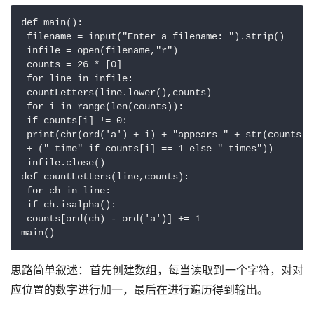
def main():

 filename = input("Enter a filename: ").strip()

 infile = open(filename,"r")

 counts = 26 * [0]

 for line in infile:

 countLetters(line.lower(),counts)

 for i in range(len(counts)):

 if counts[i] != 0:

 print(chr(ord('a') + i) + "appears " + str(counts[i]
 + (" time" if counts[i] == 1 else " times"))

 infile.close()

def countLetters(line,counts):

 for ch in line:

 if ch.isalpha():

 counts[ord(ch) - ord('a')] += 1

main()
思路简单叙述：首先创建数组，每当读取到一个字符，对对
应位置的数字进行加一，最后在进行遍历得到输出。