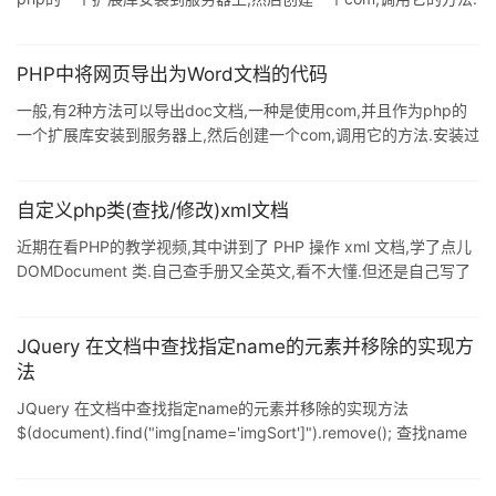
安装过office的服务器可以调用一个叫word.application的com,可以
生成word文档,不过这种方式我不推荐,因为执行效率比较低(我测试
了一下,在执行代码的时候,服务器会真的去打开一个word客户端).理
PHP中将网页导出为Word文档的代码
想的com应该是没有界面的,在后台进行数据转换,这样效果会比较好,
一般,有2种方法可以导出doc文档,一种是使用com,并且作为php的
但是这些扩展一般需要收费.第2种方法,就是用PHP将我们的doc文
一个扩展库安装到服务器上,然后创建一个com,调用它的方法.安装过
档内容直接写
office的服务器可以调用一个叫word.application的com,可以生成
word文档,不过这种方式我不推荐,因为执行效率比较低(我测试了一
下,在执行代码的时候,服务器会真的去打开一个word客户端).理想的
自定义php类(查找/修改)xml文档
com应该是没有界面的,在后台进行数据转换,这样效果会比较好,但是
近期在看PHP的教学视频,其中讲到了 PHP 操作 xml 文档,学了点儿
这些扩展一般需要收费. 第2种方法,就是用PHP将我们的doc文档内
DOMDocument 类.自己查手册又全英文,看不大懂.但还是自己写了
容直接写入一
个类,实现了查找 xml 节点,并修改节点值.背景解说完毕,且看代码如
下: 复制代码 代码如下: /* <?xml version="1.0" encoding="UTF-
8"?> <班级> <学生 number="101"> <名字>孙悟空</名
JQuery 在文档中查找指定name的元素并移除的实现方
法
JQuery 在文档中查找指定name的元素并移除的实现方法
$(document).find("img[name='imgSort']").remove(); 查找name
为imgSort的图片标签,并移除它 以上这篇JQuery 在文档中查找指
定name的元素并移除的实现方法就是小编分享给大家的全部内容了,