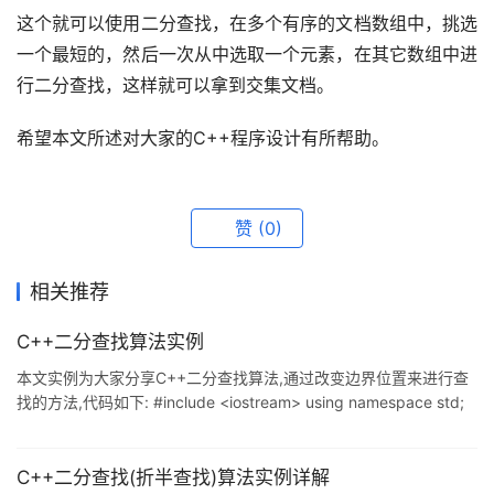
这个就可以使用二分查找，在多个有序的文档数组中，挑选
一个最短的，然后一次从中选取一个元素，在其它数组中进
行二分查找，这样就可以拿到交集文档。
希望本文所述对大家的C++程序设计有所帮助。
赞
(0)
相关推荐
C++二分查找算法实例
本文实例为大家分享C++二分查找算法,通过改变边界位置来进行查
找的方法,代码如下: #include <iostream> using namespace std;
int search(int *p,int length,int key); int search1(int *p,int
length,int key); int main() { cout << "Hello world!" << endl; int
a[] = {1,2,3,4,5
C++二分查找(折半查找)算法实例详解