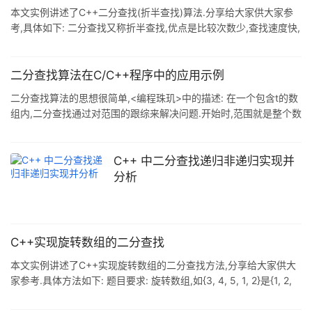
本文实例讲述了C++二分查找(折半查找)算法.分享给大家供大家参
考,具体如下: 二分查找又称折半查找,优点是比较次数少,查找速度快,
平均性能好:其缺点是要求待查表为有序表,且插入删除困难. 因此,折
半查找方法适用于不经常变动而查找频繁的有序列表. 二分查找思想
首先,假设表中元素是按升序排列,将表中间位置记录的关键字与查找
二分查找算法在C/C++程序中的应用示例
关键字比较,如果两者相等,则查找成功: 否则利用中间位置记录将表
二分查找算法的思想很简单,<编程珠玑>中的描述: 在一个包含t的数
分成前.后两个子表,如果中间位置记录的关键字大于查找关键字,则进
组内,二分查找通过对范围的跟综来解决问题.开始时,范围就是整个数
一步查找前一子表,否则进一步查找后一子表. 重复
组.通过将范围中间的元素与t比较并丢弃一半范围,范围就被缩小.这
个过程一直持续,直到在t被发现,或者那个能够包含t的范围已成为空.
Donald Knuth在他的<Sorting and Searching>一书中指出,尽
C++ 中二分查找递归非递归实现并
管第一个二分查找算法早在1946年就被发表,但第一个没有bug的二
分析
分查找算法却是在12年后才被发表出来.其中常见的一个
C++实现旋转数组的二分查找
本文实例讲述了C++实现旋转数组的二分查找方法,分享给大家供大
家参考.具体方法如下: 题目要求: 旋转数组,如{3, 4, 5, 1, 2}是{1, 2,
3, 4, 5}的一个旋转,要求利用二分查找查找里面的数. 这是一道很有
意思的题目,容易考虑不周全.这里给出如下解决方法: #include