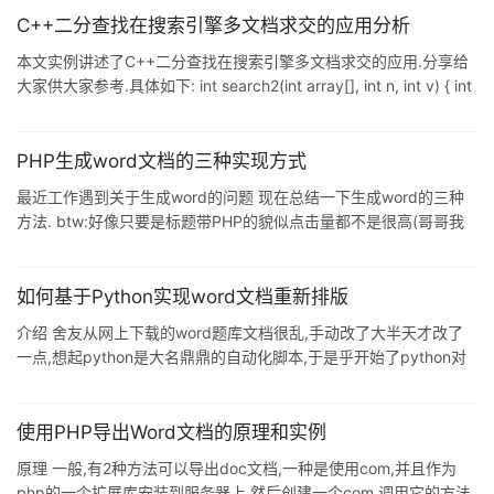
<iostream> using namespace std; int sequentialSearch(int
C++二分查找在搜索引擎多文档求交的应用分析
*array, int size, int destValue) { int pos
本文实例讲述了C++二分查找在搜索引擎多文档求交的应用.分享给
大家供大家参考.具体如下: int search2(int array[], int n, int v) { int
left, right, middle; left = 0, right = n - 1; while (left <= right) {
middle = (left + right) / 2; if (array[middle] > v) { right = middle -
1; } else if (arra
PHP生成word文档的三种实现方式
最近工作遇到关于生成word的问题 现在总结一下生成word的三种
方法. btw:好像只要是标题带PHP的貌似点击量都不是很高(哥哥我
标题还是带上PHP了),不知道为什么,估计博客园上net技术大牛比较
多吧,如果把java,.net,php比作程序员的女友,那么java是Oracle门下
的大家闺秀,.net微软旗下的名门望族,PHP则是草根门下的山村野姑,
如何基于Python实现word文档重新排版
这让我等PHP草民闷骚男情何以堪情何以堪..牢骚发完了,正式写吧
介绍 舍友从网上下载的word题库文档很乱,手动改了大半天才改了
PHP生成word原理 利用windows下面的 com组件 利用PHP将内
一点,想起python是大名鼎鼎的自动化脚本,于是乎开始了python对
word的一顿瞎操作. 分析需求 对文档中的内容进行分析,只留下题目,
选项,并且题号要从1开始. 编写代码 pip安装python-docx模块 读取
word文档内容(如果是以.doc后缀的文件需另存为.docx文件!) from
使用PHP导出Word文档的原理和实例
docx import Document # 打开文件 srcdocx =
原理 一般,有2种方法可以导出doc文档,一种是使用com,并且作为
Document('src.docx') # 遍历所有段
php的一个扩展库安装到服务器上,然后创建一个com,调用它的方法.