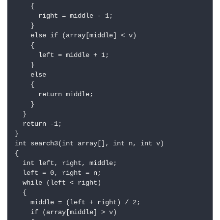
    {

      right = middle - 1;

    }

    else if (array[middle] < v)

    {

      left = middle + 1;

    }

    else

    {

      return middle;

    }

  }

  return -1;

}

int search3(int array[], int n, int v)

{

  int left, right, middle;

  left = 0, right = n;

  while (left < right)

  {

    middle = (left + right) / 2;

    if (array[middle] > v)
