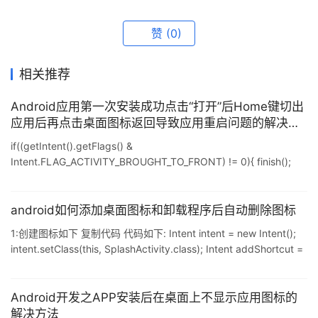
赞
(0)
相关推荐
Android应用第一次安装成功点击“打开”后Home键切出
应用后再点击桌面图标返回导致应用重启问题的解决方
法
if((getIntent().getFlags() &
Intent.FLAG_ACTIVITY_BROUGHT_TO_FRONT) != 0){ finish();
return; } 应用程序入口Activity的onCreate方法中加入上面的判断,
完美解决应用程序多次重启问题. 应用程序入口Activity的onCreate
方法中加入上面的判断,在setcontentview方法之前调用. 以上所述
android如何添加桌面图标和卸载程序后自动删除图标
是小编给大家介绍的 Android应用第一次安装成功点击"打开"后Ho
1:创建图标如下 复制代码 代码如下: Intent intent = new Intent();
intent.setClass(this, SplashActivity.class); Intent addShortcut =
new Intent(ACTION_ADD_SHORTCUT); Parcelable icon =
Intent.ShortcutIconResource.fromContext(this,
R.drawable.icon); addShortcut.putExtr
Android开发之APP安装后在桌面上不显示应用图标的
解决方法