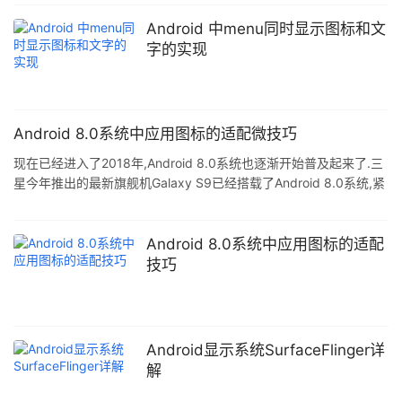
行,横屏下保持单行显示 二.配置属性(我的是没配置属性的) 1.竖屏 在
路径:packages\apps\Launcher3\res\values\config.xml 添加或者
Android 中menu同时显示图标和文
修改为: false 2 竖屏下关闭单行显示.设置最大显示行数为2行 2.横
字的实现
屏 在路径:packages\apps\Launcher3
Android 8.0系统中应用图标的适配微技巧
现在已经进入了2018年,Android 8.0系统也逐渐开始普及起来了.三
星今年推出的最新旗舰机Galaxy S9已经搭载了Android 8.0系统,紧
接着小米.华为.OV等国产手机厂商即将推出的新年旗舰机也会搭载
Android 8.0系统.因此,现在已经是时候需要让我们的应用程序对
Android 8.0系统进行适配了. 其实在去年Android 8.0系统刚推出的
Android 8.0系统中应用图标的适配
时候,我就仔细翻阅过Google官方的功能变更文档.变更项着实不少,
技巧
但是真正需要我们去进行功能适配的地方却并不多.总结了一下,最
Android显示系统SurfaceFlinger详
解