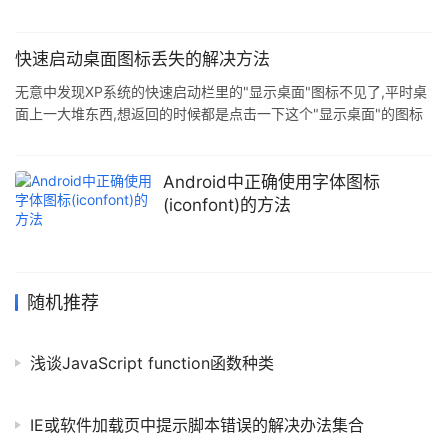
快速启动桌面图标丢失的解决方法
无意中发现XP系统的快速启动栏里的"显示桌面"图标不见了,平时桌
面上一大堆东西,想返回的时候都是点击一下这个"显示桌面"的图标
就好了,现在没了它还真不方便.flymorn总结一下恢复这个图标的方
法吧. 第一个方法: 点击"开始→运行",在弹出的"运行"对话框中输
入"REGSVR32 /n /i:u shell32"(不含双引号),然后回车,片刻后会弹
Android中正确使用字体图标
出"shell32中的DllInstall成功&
(iconfont)的方法
随机推荐
浅谈JavaScript function函数种类
IE或软件加载页中提示脚本错误的解决办法集合