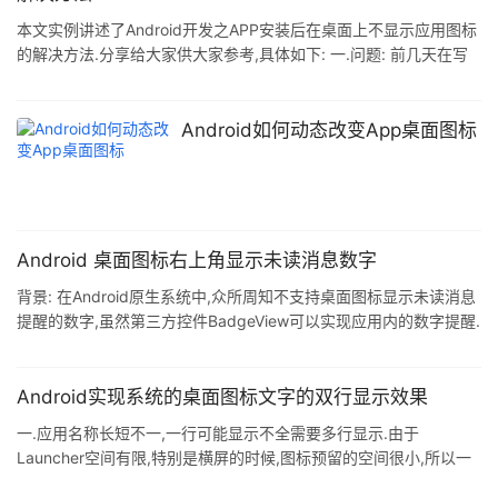
本文实例讲述了Android开发之APP安装后在桌面上不显示应用图标
的解决方法.分享给大家供大家参考,具体如下: 一.问题: 前几天在写
项目的时候运行的时候突然Android桌面上没有了应用图标,但是应
用里面下载的应用有.调试版本和发布正式的版本都没有,之前以为是
因为用了不同的keystore发布了两个不同的正式版本造成的问题.后
Android如何动态改变App桌面图标
来在看别人的文章才知道是什么问题. 二.分析: 原因就是activity中的
intent-filter用了不同的data和action属性.intent-filter必
Android 桌面图标右上角显示未读消息数字
背景: 在Android原生系统中,众所周知不支持桌面图标显示未读消息
提醒的数字,虽然第三方控件BadgeView可以实现应用内的数字提醒.
但对于系统的图标,特别是app的logo图标很难实现数字标志,即使是
绘图的方式不断修改,但这种方式天生弊端,实用性很差.但幸运的是,
一些强大的手机厂商(小米,三星,索尼)提供了私有的API,但也带来了
Android实现系统的桌面图标文字的双行显示效果
难度,API的不同就意味着代码量的增加和兼容性问题更加突出. 现在
一.应用名称长短不一,一行可能显示不全需要多行显示.由于
我们来看看他们是如何实现的: 实现原理: 首先我们要明白 并不是应
Launcher空间有限,特别是横屏的时候,图标预留的空间很小,所以一
用本身处理对启动图标进行修改
般不建议多行显示.如果一定要多行显示,我们建议竖屏下最多显示两