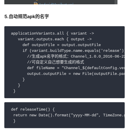
5.自动规范apk的名字
 applicationVariants.all { variant ->

    variant.outputs.each { output ->

      def outputFile = output.outputFile

      if (variant.buildType.name.equals('release')) {
        //生成apk名字的格式：Channel_1.0.0_2016-06-22_b
        //可自定义自己想要生成的格式

        def fileName = "Channel_${defaultConfig.vers
        output.outputFile = new File(outputFile.paren
      }

    }

  }
 def releaseTime() {

  return new Date().format("yyyy-MM-dd", TimeZone.get
  }