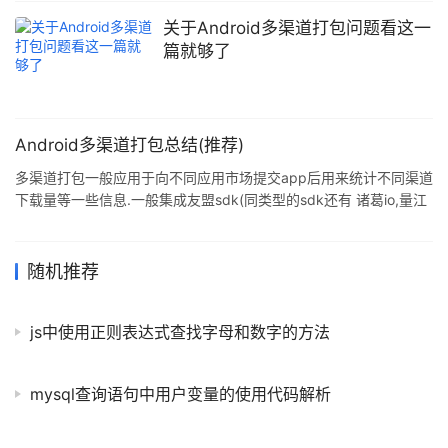
关于Android多渠道打包问题看这一
篇就够了
Android多渠道打包总结(推荐)
多渠道打包一般应用于向不同应用市场提交app后用来统计不同渠道
下载量等一些信息.一般集成友盟sdk(同类型的sdk还有 诸葛io,量江
湖等sdk),不同sdk集成方式大同小异,可去各自官网查看详细文档.本
文以友盟sdk为例. 渠道:各种应用市场比如 华为应用市场,小米应用
市场, 积分墙(花钱的推广渠道)等. 一,android自带gradle打包 首先
随机推荐
集成友盟sdk,集成方式参照友盟sdk集成,在项目的build.gradle文件
中加入以下代码 productFlavors { yingyong
js中使用正则表达式查找字母和数字的方法
mysql查询语句中用户变量的使用代码解析