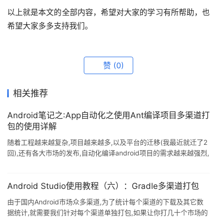
以上就是本文的全部内容，希望对大家的学习有所帮助，也
希望大家多多支持我们。
赞
(0)
相关推荐
Android笔记之:App自动化之使用Ant编译项目多渠道打
包的使用详解
随着工程越来越复杂,项目越来越多,以及平台的迁移(我最近就迁了2
回),还有各大市场的发布,自动化编译android项目的需求越来越强烈,
后面如果考虑做持续集成的话,会更加强烈. 经过不断的尝试,在
ubuntu环境下,以花界为例,我将一步一步演示如何使用命令行,使用
ant编译android项目,打包多渠道APK. 要点: (1). 编译android的
Android Studio使用教程（六）：Gradle多渠道打包
命令使用 (2). ant基本应用 (3). 多项目如何编译(包含android
由于国内Android市场众多渠道,为了统计每个渠道的下载及其它数
library) (4). 如
据统计,就需要我们针对每个渠道单独打包,如果让你打几十个市场的