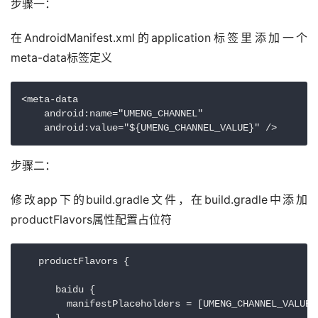
步骤一：
在AndroidManifest.xml的application标签里添加一个
meta-data标签定义
<meta-data

    android:name="UMENG_CHANNEL"

    android:value="${UMENG_CHANNEL_VALUE}" />
步骤二：
修改app下的build.gradle文件，在build.gradle中添加
productFlavors属性配置占位符
   productFlavors {

      baidu {

        manifestPlaceholders = [UMENG_CHANNEL_VALUE: 
      }
