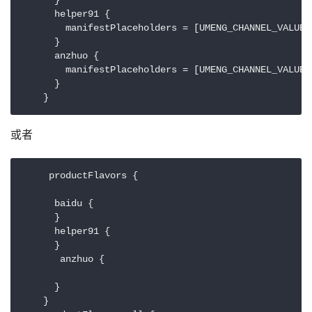
      helper91 {

        manifestPlaceholders = [UMENG_CHANNEL_VALUE: 
      }

      anzhuo {

        manifestPlaceholders = [UMENG_CHANNEL_VALUE: 
      }

或者
     productFlavors {

      baidu {

      }

      helper91 {

      }

       anzhuo {

      }

    }
