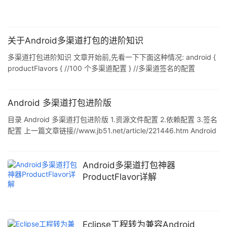
关于Android多渠道打包的进阶知识
多渠道打包进阶知识 文章开始前,先看一下下面这种情况: android {
productFlavors { //100 个多渠道配置 } //多渠道签名的配置
signingConfigs { xiaomi { storeFile file("../xiaomi.keystore")
storePassword 'xiaomi' keyAlias 'xiaomi' keyPassword 'xiaomi'
v1SigningEnabled true v2SigningEnabled
Android 多渠道打包进阶版
目录 Android 多渠道打包进阶版 1.资源文件配置 2.依赖配置 3.签名
配置 上一篇文章链接//www.jb51.net/article/221446.htm Android
多渠道打包进阶版 文章开始前,先看一下下面这种情况: android {
productFlavors { //100 个多渠道配置 } //多渠道签名的配置
signingConfigs { xiaomi { storeFile file("../xiaomi.keystore")
Android多渠道打包神器
storePassw
ProductFlavor详解
Eclipse工程转为兼容Android