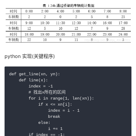
python 实现(关键程序)
def get_line(xn, yn):

    def line(x):

        index = -1

        # 找出x所在的区间

        for i in range(1, len(xn)):

            if x <= xn[i]:

                index = i - 1

                break

            else:

                i += 1

        if index == -1:
