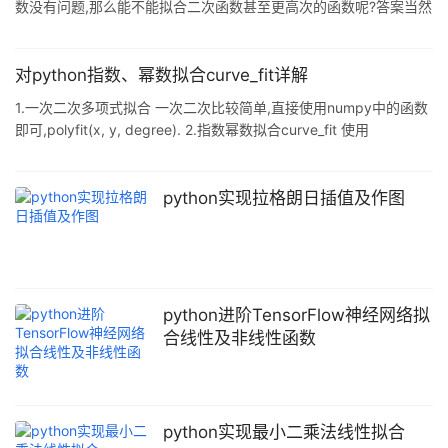
数没有问题,那么能不能拟合二次函数甚至更高次的函数呢?答案当然
是可以的.下面我们就来试试用最小二乘来拟合抛物线形状的的图像.
对于二次函数来说,一般形状为 f(x) = a*x*x+b*x+c,其中a,b,c为三
个我们需要求解的参数.为了确定a.b.c,我们需要根据给定的样本,然
对python指数、幂数拟合curve_fit详解
后通过调整这些参数,知道最后找出一组参数a.b.c,使这些所有的样
1.一次二次多项式拟合 一次二次比较简单,直接使用numpy中的函数
本点距离f(x)的距离平方和最小.用什么方法来调整这些参数呢?最常
即可,polyfit(x, y, degree). 2.指数幂数拟合curve_fit 使用
见的自然就是我们的梯度下降
scipy.optimize 中的curve_fit,幂数拟合例子如下: from
scipy.optimize import curve_fit import matplotlib.pyplot as plt
import numpy as np def func(x, a, b, c): return a * np.exp(-b *
python实现拉格朗日插值及作图
python进阶TensorFlow神经网络拟
合线性及非线性函数
python实现最小二乘法线性拟合