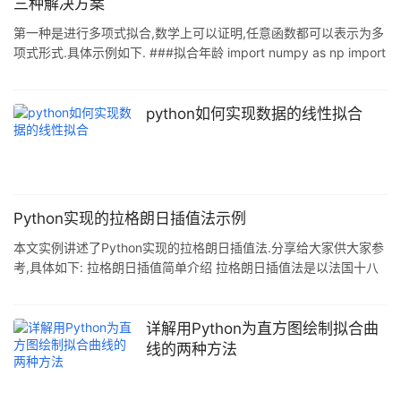
三种解决方案
第一种是进行多项式拟合,数学上可以证明,任意函数都可以表示为多
项式形式.具体示例如下. ###拟合年龄 import numpy as np import
matplotlib.pyplot as plt #定义x.y散点坐标 x =
[10,20,30,40,50,60,70,80] x = np.array(x) print('x is :\n',x) num
= [174,236,305,334,349,351,342,323] y = np.array(num)
python如何实现数据的线性拟合
print('y is
Python实现的拉格朗日插值法示例
本文实例讲述了Python实现的拉格朗日插值法.分享给大家供大家参
考,具体如下: 拉格朗日插值简单介绍 拉格朗日插值法是以法国十八
世纪数学家约瑟夫·拉格朗日命名的一种多项式插值方法. 许多实际问
题中都用函数来表示某种内在联系或规律,而不少函数都只能通过实
验和观测来了解.在若干个不同的地方得到相应的观测值,拉格朗日插
详解用Python为直方图绘制拟合曲
值法可以找到一个简单函数,其恰好在各个现测的点取到观测到的值,
线的两种方法
这个函数可以是代数多项式,三角多项式等. 完整Python示例: # -*-
coding:utf-8 -*- #拉格朗日