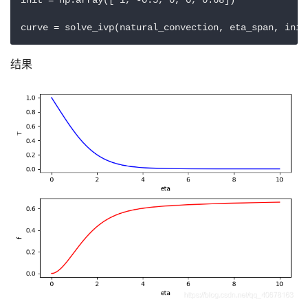
init = np.array([ 1, -0.5, 0, 0, 0.68])

curve = solve_ivp(natural_convection, eta_span, init
结果