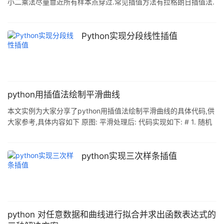
小二乘法尽量靠近所有样本点穿过.常见插值方法有拉格朗日插值法.
分段插值法.样条插值法. 拉格朗日插值多项式:当节点数n较大时,拉
格朗日插值多项式的次数较高,可能出现不一致的收敛情况,而且计算
复杂.随着样点增加,高次插值会带来误差的震动现象称为龙格现象.
Python实现分段线性插值
分段插值:虽然收敛,但光滑性较差. 样条插值:样条插值是使用一种名
为样条的特殊分段多项式进行插值的形式.由于样条插值可以使用低
阶多项式样条实现较小的插值误差,这样就避免了使用高阶多项
python用插值法绘制平滑曲线
本文实例为大家分享了python用插值法绘制平滑曲线的具体代码,供
大家参考,具体内容如下 原图: 平滑处理后: 代码实现如下: # 1. 随机
构造数据 import numpy as np x = range(10) y =
np.random.randint(10,size=10) # 2. 绘制原图 import matplotlib
as mpl import matplotlib.pyplot as plt %matplotlib inline #
python实现三次样条插值
jupyter notebook显示绘
python 对任意数据和曲线进行拟合并求出函数表达式的