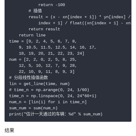
            return -100

        # 插值

        result = (x - xn[index + 1]) * yn[index] / f
            index + 1] / float((xn[index + 1] - xn[in
        return result

    return line

time = [0, 2, 4, 5, 6, 7, 8,

    9, 10.5, 11.5, 12.5, 14, 16, 17,

    18, 19, 20, 21, 22, 23, 24]

num = [2, 2, 0, 2, 5, 8, 25,

    12, 5, 10, 12, 7, 9, 28,

    22, 10, 9, 11, 8, 9, 3]

# 分段线性插值函数

lin = get_line(time, num)

# time_n = np.arange(0, 24, 1/60)

time_n = np.linspace(0, 24, 24*60+1)

num_n = [lin(i) for i in time_n]

sum_num = sum(num_n)

print("估计一天通过的车辆：%d" % sum_num)
结果