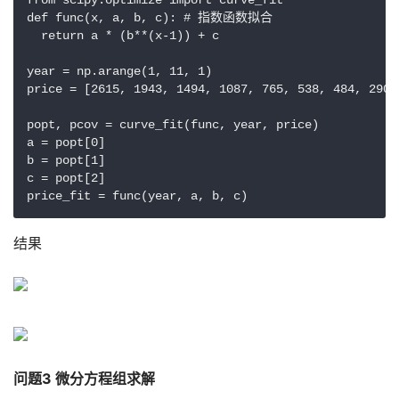
from scipy.optimize import curve_fit

def func(x, a, b, c): # 指数函数拟合

  return a * (b**(x-1)) + c

year = np.arange(1, 11, 1)

price = [2615, 1943, 1494, 1087, 765, 538, 484, 290, 
popt, pcov = curve_fit(func, year, price)

a = popt[0]

b = popt[1]

c = popt[2]

price_fit = func(year, a, b, c)
结果
问题3 微分方程组求解 