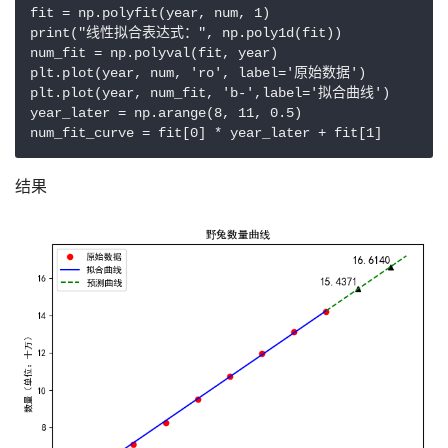
fit = np.polyfit(year, num, 1)

print("线性拟合表达式：", np.poly1d(fit))

num_fit = np.polyval(fit, year)

plt.plot(year, num, 'ro', label='原始数据')

plt.plot(year, num_fit, 'b-',label='拟合曲线')

year_later = np.arange(8, 11, 0.5)

num_fit_curve = fit[0] * year_later + fit[1]
结果