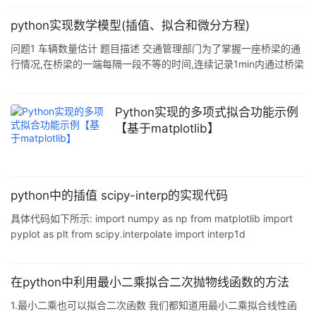
python实现数学模型(插值、拟合和微分方程)
问题1 车辆数量估计 题目描述 交通管理部门为了掌握一座桥梁的通
行情况,在桥梁的一端每隔一段不等的时间,连续记录1min内通过桥梁
的车辆数量,连续观测一天24h的通过车辆,车辆数据如下表所示.试建
立模型分析估计这一天中总共有多少车辆通过这座桥梁. python 实
现(关键程序) def get_line(xn, yn): def line(x): index = -1 # 找出x
Python实现的多项式拟合功能示例
所在的区间 for i in range(1, len(xn)): if x <= xn[i]: index = i
【基于matplotlib】
python中的插值 scipy-interp的实现代码
具体代码如下所示: import numpy as np from matplotlib import
pyplot as plt from scipy.interpolate import interp1d
x=np.linspace(0,10*np.pi,num=20) y=np.sin(x)
f1=interp1d(x,y,kind='linear')#线性插值
f2=interp1d(x,y,kind='cubic')#三次样条插值
在python中利用最小二乘拟合二次抛物线函数的方法
x_pred=np.linspace(0,10*np.
1.最小二乘也可以拟合二次函数 我们都知道用最小二乘拟合线性函