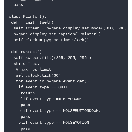
  pass

class Painter():

 def __init__(self):

  self.screen = pygame.display.set_mode((800, 600))

  pygame.display.set_caption("Painter")

  self.clock = pygame.time.Clock()

 def run(self):

  self.screen.fill((255, 255, 255))

  while True:

   # max fps limit

   self.clock.tick(30)

   for event in pygame.event.get():

    if event.type == QUIT:

     return

    elif event.type == KEYDOWN:

     pass

    elif event.type == MOUSEBUTTONDOWN:

     pass

    elif event.type == MOUSEMOTION:

     pass
