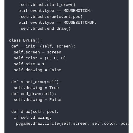
     self.brush.start_draw()

    elif event.type == MOUSEMOTION:

     self.brush.draw(event.pos)

    elif event.type == MOUSEBUTTONUP:

     self.brush.end_draw()

class Brush():

 def __init__(self, screen):

  self.screen = screen

  self.color = (0, 0, 0)

  self.size = 1

  self.drawing = False

 def start_draw(self):

  self.drawing = True

 def end_draw(self):

  self.drawing = False

 def draw(self, pos):

  if self.drawing:

   pygame.draw.circle(self.screen, self.color, pos, s