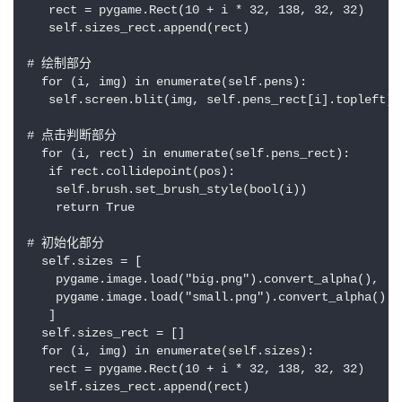
   rect = pygame.Rect(10 + i * 32, 138, 32, 32)

   self.sizes_rect.append(rect)

# 绘制部分

  for (i, img) in enumerate(self.pens):

   self.screen.blit(img, self.pens_rect[i].topleft)

# 点击判断部分

  for (i, rect) in enumerate(self.pens_rect):

   if rect.collidepoint(pos):

    self.brush.set_brush_style(bool(i))

    return True

# 初始化部分

  self.sizes = [

    pygame.image.load("big.png").convert_alpha(),

    pygame.image.load("small.png").convert_alpha()

   ]

  self.sizes_rect = []

  for (i, img) in enumerate(self.sizes):

   rect = pygame.Rect(10 + i * 32, 138, 32, 32)

   self.sizes_rect.append(rect)
