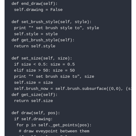
 def end_draw(self):

  self.drawing = False

 def set_brush_style(self, style):

  print "* set brush style to", style

  self.style = style

 def get_brush_style(self):

  return self.style

 def set_size(self, size):

  if size < 0.5: size = 0.5

  elif size > 50: size = 50

  print "* set brush size to", size

  self.size = size

  self.brush_now = self.brush.subsurface((0,0), (size
 def get_size(self):

  return self.size

 def draw(self, pos):

  if self.drawing:

   for p in self._get_points(pos):

    # draw eveypoint between them
