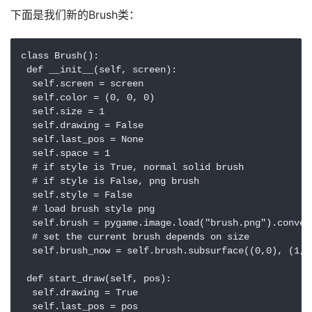
下面是我们新的Brush类：
class Brush():

 def __init__(self, screen):

  self.screen = screen

  self.color = (0, 0, 0)

  self.size = 1

  self.drawing = False

  self.last_pos = None

  self.space = 1

  # if style is True, normal solid brush

  # if style is False, png brush

  self.style = False

  # load brush style png

  self.brush = pygame.image.load("brush.png").convert
  # set the current brush depends on size

  self.brush_now = self.brush.subsurface((0,0), (1, 1
 def start_draw(self, pos):

  self.drawing = True

  self.last_pos = pos
