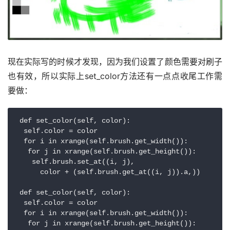
现在实际写的时候才发现，因为我们设置了颜色需要对刷子
也有效，所以实际上set_color方法还有一点点收尾工作需
要做：
 def set_color(self, color):

  self.color = color

  for i in xrange(self.brush.get_width()):

   for j in xrange(self.brush.get_height()):

    self.brush.set_at((i, j),

      color + (self.brush.get_at((i, j)).a,))

 def set_color(self, color):

  self.color = color

  for i in xrange(self.brush.get_width()):

   for j in xrange(self.brush.get_height()):
