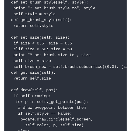
 def set_brush_style(self, style):

  print "* set brush style to", style

  self.style = style

 def get_brush_style(self):

  return self.style

 def set_size(self, size):

  if size < 0.5: size = 0.5

  elif size > 50: size = 50

  print "* set brush size to", size

  self.size = size

  self.brush_now = self.brush.subsurface((0,0), (size
 def get_size(self):

  return self.size

 def draw(self, pos):

  if self.drawing:

   for p in self._get_points(pos):

    # draw eveypoint between them

    if self.style == False:

     pygame.draw.circle(self.screen,

       self.color, p, self.size)
