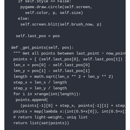
    if self.style == False:

     pygame.draw.circle(self.screen,

       self.color, p, self.size)

    else:

     self.screen.blit(self.brush_now, p)

   self.last_pos = pos

 def _get_points(self, pos):

  """ Get all points between last_point ~ now_point. 
  points = [ (self.last_pos[0], self.last_pos[1]) ]

  len_x = pos[0] - self.last_pos[0]

  len_y = pos[1] - self.last_pos[1]

  length = math.sqrt(len_x ** 2 + len_y ** 2)

  step_x = len_x / length

  step_y = len_y / length

  for i in xrange(int(length)):

   points.append(

     (points[-1][0] + step_x, points[-1][1] + step_y)
  points = map(lambda x:(int(0.5+x[0]), int(0.5+x[1])
  # return light-weight, uniq list

  return list(set(points))
