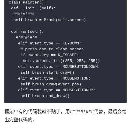
class Painter():

 def __init__(self):

  #*#*#*#*#

  self.brush = Brush(self.screen)

 def run(self):

   #*#*#*#*#

    elif event.type == KEYDOWN:

     # press esc to clear screen

     if event.key == K_ESCAPE:

      self.screen.fill((255, 255, 255))

    elif event.type == MOUSEBUTTONDOWN:

     self.brush.start_draw()

    elif event.type == MOUSEMOTION:

     self.brush.draw(event.pos)

    elif event.type == MOUSEBUTTONUP:

框架中有的代码我就不贴了，用#*#*#*#*#代替，最后会给
出完整代码的。