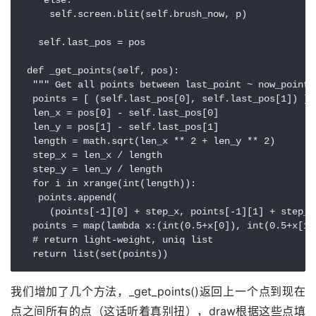
    else:

     self.screen.blit(self.brush_now, p)

   self.last_pos = pos

 def _get_points(self, pos):

  """ Get all points between last_point ~ now_point. 
  points = [ (self.last_pos[0], self.last_pos[1]) ]

  len_x = pos[0] - self.last_pos[0]

  len_y = pos[1] - self.last_pos[1]

  length = math.sqrt(len_x ** 2 + len_y ** 2)

  step_x = len_x / length

  step_y = len_y / length

  for i in xrange(int(length)):

   points.append(

     (points[-1][0] + step_x, points[-1][1] + step_y)
  points = map(lambda x:(int(0.5+x[0]), int(0.5+x[1])
  # return light-weight, uniq list

我们增加了几个方法，_get_points()返回上一个点到现在
点之间所有的点（这话听着真别扭），draw根据这些点填