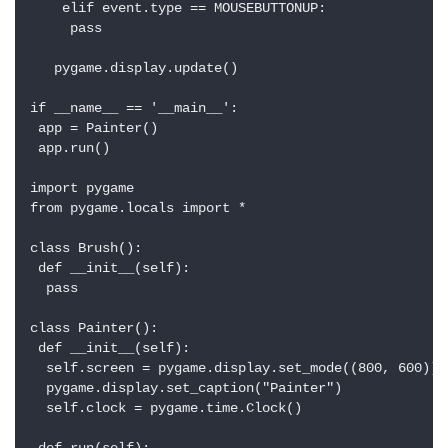
    elif event.type == MOUSEBUTTONUP:

     pass

   pygame.display.update()

if __name__ == '__main__':

 app = Painter()

 app.run()

import pygame

from pygame.locals import *

class Brush():

 def __init__(self):

  pass

class Painter():

 def __init__(self):

  self.screen = pygame.display.set_mode((800, 600))

  pygame.display.set_caption("Painter")

  self.clock = pygame.time.Clock()
