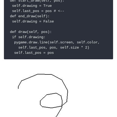
 def start_draw(self, pos):

  self.drawing = True

  self.last_pos = pos # <--

 def end_draw(self):

  self.drawing = False

 def draw(self, pos):

  if self.drawing:

   pygame.draw.line(self.screen, self.color,

     self.last_pos, pos, self.size * 2)
