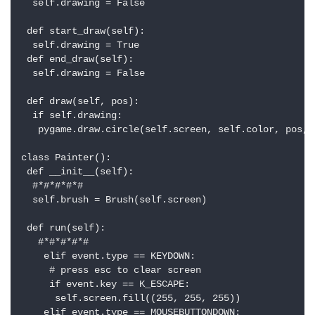
  self.drawing = False

 def start_draw(self):

  self.drawing = True

 def end_draw(self):

  self.drawing = False

 def draw(self, pos):

  if self.drawing:

   pygame.draw.circle(self.screen, self.color, pos, s
class Painter():

 def __init__(self):

  #*#*#*#*#

  self.brush = Brush(self.screen)

 def run(self):

   #*#*#*#*#

    elif event.type == KEYDOWN:

     # press esc to clear screen

     if event.key == K_ESCAPE:

      self.screen.fill((255, 255, 255))

    elif event.type == MOUSEBUTTONDOWN:
