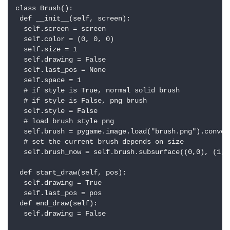
class Brush():

 def __init__(self, screen):

  self.screen = screen

  self.color = (0, 0, 0)

  self.size = 1

  self.drawing = False

  self.last_pos = None

  self.space = 1

  # if style is True, normal solid brush

  # if style is False, png brush

  self.style = False

  # load brush style png

  self.brush = pygame.image.load("brush.png").convert
  # set the current brush depends on size

  self.brush_now = self.brush.subsurface((0,0), (1, 1
 def start_draw(self, pos):

  self.drawing = True

  self.last_pos = pos

 def end_draw(self):

  self.drawing = False
