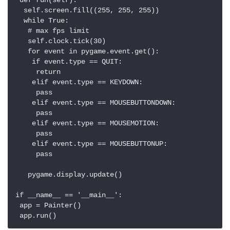
 def run(self):

  self.screen.fill((255, 255, 255))

  while True:

   # max fps limit

   self.clock.tick(30)

   for event in pygame.event.get():

    if event.type == QUIT:

     return

    elif event.type == KEYDOWN:

     pass

    elif event.type == MOUSEBUTTONDOWN:

     pass

    elif event.type == MOUSEMOTION:

     pass

    elif event.type == MOUSEBUTTONUP:

     pass

   pygame.display.update()

if __name__ == '__main__':

 app = Painter()
