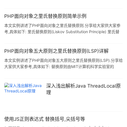
= userId; referArgs['\#userName\#'] = userName; return
referArgs; } /* 替换URL的参数 */ var replaceUrlParams =
function(url){ var actualUrl = "&qu
PHP面向对象之里氏替换原则简单示例
本文实例讲述了PHP面向对象之里氏替换原则.分享给大家供大家参
考,具体如下: 里氏替换原则(Liskov Substitution Principle) 里氏替
换原则告诉我们,在软件中将一个基类对象替换成它的子类对象,程序
将不会产生任何错误和异常,反过来则不成立,如果一个软件实体使用
的是一个子类对象的话,那么它不一定能够使用基类对象.里氏替换原
PHP面向对象五大原则之里氏替换原则(LSP)详解
则是实现开闭原则的重要方式之一,由于使用基类对象的地方都可以
本文实例讲述了PHP面向对象五大原则之里氏替换原则(LSP).分享给
使用子类对象,因此在程序中尽量使用基类类型来对对象进行定义,而
大家供大家参考,具体如下: 替换原则由MIT计算机科学实验室的
在运行时再确定其子类类型,用子类
Liskov女士在1987年的OOPSLA大会上的一篇文章中提出,主要阐述
有关继承的一些原则,故称里氏替换原则. 2002年,Robert C.Martin
出版了一本名为<Agile Software Development Principles
深入浅出解析Java ThreadLocal原
Patterns and Practices>的书,在书中他把里氏替换原则最终简化成
理
一句话:"Subtypes
使用JS正则表达式 替换括号,尖括号等