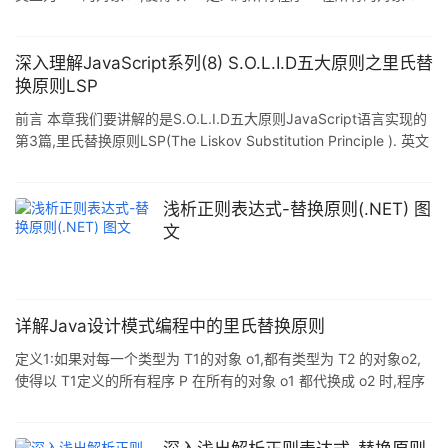
都代换成 o2 时,程序 P 的行为没有发生变化,那么类型 T2 是类型 T1
的子类型. 定义2:所有引用基类的地方必须能透明地使用其子类的对
象. 问题由来:有一功能P1,由类A完成.现需要将功能P1进行扩展,扩展
深入理解JavaScript系列(8) S.O.L.I.D五大原则之里氏替
后的功能为P,其中P由原有功能P1与新功能P2组成.新功能P由类A的
换原则LSP
子类B来完成,则子类B在完成新功能P2的同时,有可能会导致原有功
前言 本章我们要讲解的是S.O.L.I.D五大原则JavaScript语言实现的
能
第3篇,里氏替换原则LSP(The Liskov Substitution Principle ). 英文
原文:http://freshbrewedcode.com/derekgreer/2011/12/31/solid-
javascript-the-liskov-substitution-principle/ 复制代码 开闭原则的
描述是: Subtypes must be substitutable for the
浅析正则表达式-替换原则(.NET) 图
文
详解Java设计模式编程中的里氏替换原则
定义1:如果对每一个类型为 T1的对象 o1,都有类型为 T2 的对象o2,
使得以 T1定义的所有程序 P 在所有的对象 o1 都代换成 o2 时,程序
P 的行为没有发生变化,那么类型 T2 是类型 T1 的子类型. 定义2:所
有引用基类的地方必须能透明地使用其子类的对象. 问题由来:有一功
能P1,由类A完成.现需要将功能P1进行扩展,扩展后的功能为P,其中P