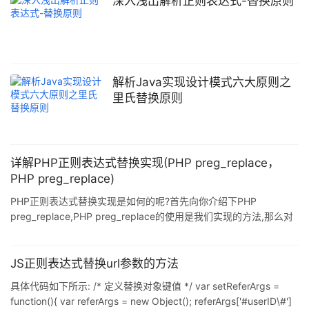
深入浅出解析正则表达式-替换原则
由原有功能P1与新功能P2组成.新功能P由类A的子类B来完成,则子类
B在完成新功能P2的同时,有可能会导致原有功能P1发生故障. 解决方
解析Java实现设计模式六大原则之
里氏替换原则
详解PHP正则表达式替换实现(PHP preg_replace，
PHP preg_replace)
PHP正则表达式替换实现是如何的呢?首先向你介绍下PHP
preg_replace,PHP preg_replace的使用是我们实现的方法,那么对
于PHP正则表达式替换实现过程我们从实例入手. PHP正则表达式替
换的相关概念: preg_replace:执行正则表达式的搜索和替换 mixed
preg_replace ( mixed pattern, mixed replacement, mixed
JS正则表达式替换url参数的方法
subject [, int limit]) preg_replace:允许你替换字符串中匹配到
具体代码如下所示: /* 定义替换对象键值 */ var setReferArgs =
function(){ var referArgs = new Object(); referArgs['#userID\#']