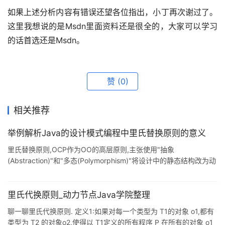
如果上述分析内容有错误还望各位指出，小丁再次谢过了。
这里我想说的是Msdn里面资料还是很全的，大家可以学习
的话首选还是Msdn。
赞
(0)
相关推荐
举例解析Java的设计模式编程中里氏替换原则的意义
里氏替换原则,OCP作为OO的高层原则,主张使用"抽象
(Abstraction)"和"多态(Polymorphism)"将设计中的静态结构改为动
态结构,维持设计的封闭性."抽象"是语言提供的功能."多态"由继承语
义实现. 里氏替换原则包含以下4层含义: 子类可以实现父类的抽象方
法,但是不能覆盖父类的非抽象方法. 子类中可以增加自己特有的方
里氏代换原则_动力节点Java学院整理
法. 当子类覆盖或实现父类的方法时,方法的前置条件(即方法的形参)
聊一聊里氏代换原则. 定义1:如果对每一个类型为 T1的对象 o1,都有
要比父类方法的输入参数更
类型为 T2 的对象o2,使得以 T1定义的所有程序 P 在所有的对象 o1