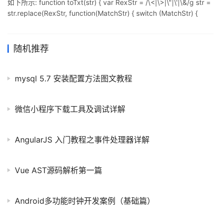
如下所示: function toTxt(str) { var RexStr = /\<|\>|\"|\'|\&/g str =
str.replace(RexStr, function(MatchStr) { switch (MatchStr) {
case "<": return "<"; break; case ">": return ">"; break; case
随机推荐
mysql 5.7 安装配置方法图文教程
微信小程序下载工具及调试详解
AngularJS 入门教程之事件处理器详解
Vue AST源码解析第一篇
Android多功能时钟开发案例（基础篇）