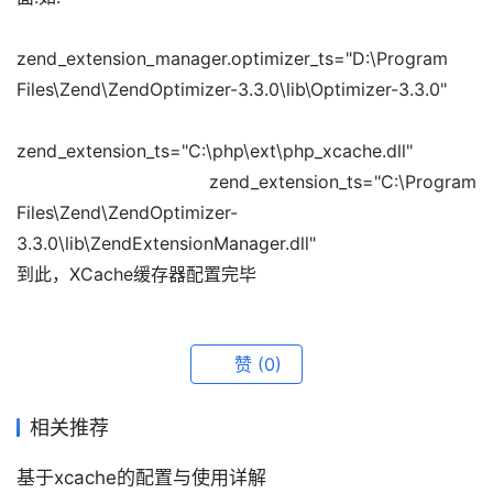
zend_extension_manager.optimizer_ts="D:\Program 
Files\Zend\ZendOptimizer-3.3.0\lib\Optimizer-3.3.0" 
zend_extension_ts="C:\php\ext\php_xcache.dll" 
　　　　zend_extension_ts="C:\Program 
Files\Zend\ZendOptimizer-
3.3.0\lib\ZendExtensionManager.dll" 
到此，XCache缓存器配置完毕
赞
(0)
相关推荐
基于xcache的配置与使用详解