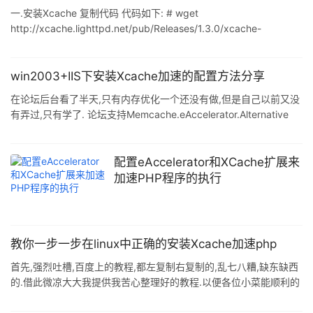
一.安装Xcache 复制代码 代码如下: # wget
http://xcache.lighttpd.net/pub/Releases/1.3.0/xcache-
1.3.0.tar.gz# tar zxvf xcache-1.3.0.tar.gz# cd xcache-1.3.0#
/usr/local/php/bin/phpize# ./configure --enable-xcache--
enable-xcache-coverager --enable-xcache-optimizer--
win2003+IIS下安装Xcache加速的配置方法分享
在论坛后台看了半天,只有内存优化一个还没有做,但是自己以前又没
有弄过,只有学了. 论坛支持Memcache.eAccelerator.Alternative
PHP Cache(APC).Xcache 四种优化方式,在网上搜了很
久,Memcache看的有点头晕,eAccelerator也有点莫名奇妙,最终选
择Xcache. 经过一番摸索后把这个加速搞定了,手机进的时候都快了
配置eAccelerator和XCache扩展来
很多,效果看起来还是挺明显的,现在把配置方法写下来,以免以后重装
加速PHP程序的执行
系统或换服务器什么的又忘了怎么弄. Xcache下载地址:
教你一步一步在linux中正确的安装Xcache加速php
首先,强烈吐槽,百度上的教程,都左复制右复制的,乱七八糟,缺东缺西
的.借此微凉大大我提供我苦心整理好的教程.以便各位小菜能顺利的
使用Xcache加速php,如果看完了,也操作了,还是失败了的话,请联系
微凉大大的QQ 496928838,微凉大大也想看看你是如何一步一步都