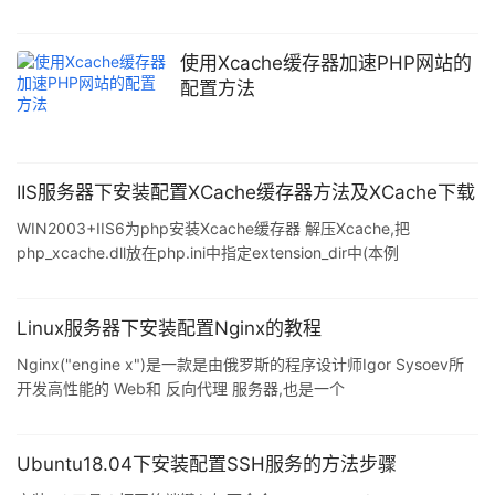
使用Xcache缓存器加速PHP网站的
配置方法
IIS服务器下安装配置XCache缓存器方法及XCache下载
WIN2003+IIS6为php安装Xcache缓存器 解压Xcache,把
php_xcache.dll放在php.ini中指定extension_dir中(本例
为"D:\php\ext). 下面开始配置,打开php.ini 添加(记得是添加,不要更
换原来的zend_extension_ts参数) zend_extension_ts = "
($extension_dir)\php_xcache.dll" 配置的时候,把($extension_dir)
Linux服务器下安装配置Nginx的教程
替换成绝对路径ext(如:
Nginx("engine x")是一款是由俄罗斯的程序设计师Igor Sysoev所
开发高性能的 Web和 反向代理 服务器,也是一个
IMAP/POP3/SMTP 代理服务器. 在高连接并发的情况下,Nginx是
Apache服务器不错的替代品. Nginx 安装 一.安装编译工具及库文件
yum -y install make zlib zlib-devel gcc-c++ libtool openssl
Ubuntu18.04下安装配置SSH服务的方法步骤
openssl-devel 二.首先要安装 PCRE PCRE 作用是让 N