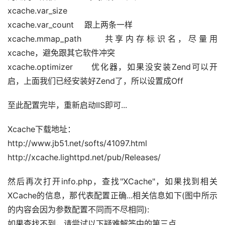
xcache.var_size 
xcache.var_count 　跟上两条一样 
xcache.mmap_path　　共享内存标识名，尽量用
xcache，避免跟其它软件冲突 
xcache.optimizer　　优化器，如果没安装Zend可以开
启，上面我们已经安装好Zend了，所以设置成Off
至此配置完毕，重新启动IIS即可...
Xcache下载地址：
http://www.jb51.net/softs/41097.html
http://xcache.lighttpd.net/pub/Releases/
然后再次打开info.php，查找"XCache"，如果找到相关
XCache的信息，那代表配置正确...相关信息如下(图中所示
的内容会因为参数配置不同而不尽相同): 
如果查找不到，请尝试以下疑难解答中的第三点... 