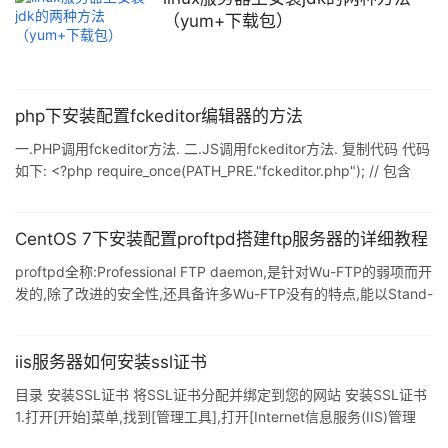
（yum+下载包）
php下安装配置fckeditor编辑器的方法
一.PHP调用fckeditor方法. 二.JS调用fckeditor方法. 复制代码 代码
如下: <?php require_once(PATH_PRE."fckeditor.php"); // 包含
fckeditor类, $oFCKeditor = new FCKeditor('content') ; //创建一个
fckeditor对象,表单的名称为content $oFCKeditor-
>BasePath="../fckeditor/"; //编辑
CentOS 7下安装配置proftpd搭建ftp服务器的详细教程
proftpd全称:Professional FTP daemon,是针对Wu-FTP的弱项而开
发的,除了改进的安全性,还具备许多Wu-FTP没有的特点,能以Stand-
alone.xinetd模式运行等.ProFTP已经成为继Wu-FTP之后最为流行
的FTP服务器软件,越来越多的站点选用它构筑安全高效的FTP站
点,ProFTP配置方便,并有MySQL和Quota模块可供选择,利用它们的
iis服务器如何安装ssl证书
完美结合可以实现非系统账号的管理和用户磁盘的限制.<摘抄百度
目录 安装SSL证书 将SSL证书分配并绑定到您的网站 安装SSL证书
百科> 本章通过下载源码的方式安装,可以到官网下
1.打开[开始]菜单,找到[管理工具],打开[Internet信息服务(IIS)管理
器]. 2.单击服务器名称. 3.在中间的菜单中,找到并双击[服务器证书].