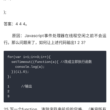
};
答案：4 4 4。
　　原因：Javascript事件处理器在线程空闲之前不会运
行。那么问题来了，如何让上述代码输出1 2 3？
for(var i=1;i<=3;i++){

  setTimeout((function(a){ //改成立即执行函数

    console.log(a);

  })(i),0);

};

1      //输出

2

3
25.写一个function，清除字符串前后的空格。（兼容所有