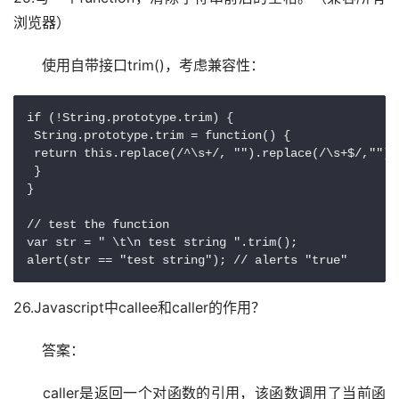
浏览器）
　　使用自带接口trim()，考虑兼容性：
if (!String.prototype.trim) {

 String.prototype.trim = function() {

 return this.replace(/^\s+/, "").replace(/\s+$/,"");

 }

} 

// test the function

var str = " \t\n test string ".trim();

alert(str == "test string"); // alerts "true"
26.Javascript中callee和caller的作用？
　　答案：
　　caller是返回一个对函数的引用，该函数调用了当前函