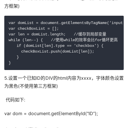
方框架)
var domList = document.getElementsByTagName(‘input')

var checkBoxList = [];

var len = domList.length;　　//缓存到局部变量

while (len--) {　　//使用while的效率会比for循环更高

　　if (domList[len].type == ‘checkbox') {

  　　checkBoxList.push(domList[len]);

　　}

}
5.设置一个已知ID的DIV的html内容为xxxx，字体颜色设置
为黑色(不使用第三方框架)
 代码如下:
var dom = document.getElementById("ID”);