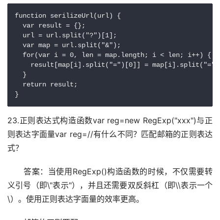
function serilizeUrl(url) {

  var result = {};

  url = url.split("?")[1];

  var map = url.split("&");

  for(var i = 0, len = map.length; i < len; i++) {

    result[map[i].split("=")[0]] = map[i].split("=")[
  }

  return result;

}
23.正则表达式构造函数var reg=new RegExp("xxx")与正
则表达字面量var reg=//有什么不同？匹配邮箱的正则表达
式？
　　答案：当使用RegExp()构造函数的时候，不仅需要转
义引号（即\"表示"），并且还需要双反斜杠（即\\表示一个
\）。使用正则表达字面量的效率更高。