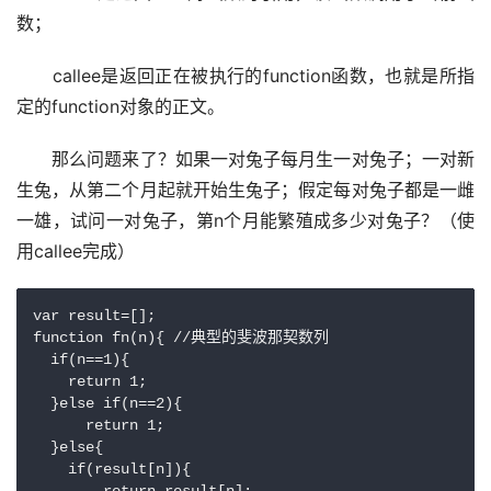
数；
　　callee是返回正在被执行的function函数，也就是所指
定的function对象的正文。
　　那么问题来了？如果一对兔子每月生一对兔子；一对新
生兔，从第二个月起就开始生兔子；假定每对兔子都是一雌
一雄，试问一对兔子，第n个月能繁殖成多少对兔子？（使
用callee完成）
var result=[];

function fn(n){ //典型的斐波那契数列

  if(n==1){

    return 1;

  }else if(n==2){

      return 1;

  }else{

    if(result[n]){
