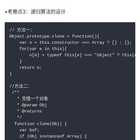
•考察点3：递归算法的设计
// 方法一：

Object.prototype.clone = function(){

    var o = this.constructor === Array ? [] : {};

    for(var e in this){

        o[e] = typeof this[e] === "object" ? this[e]
    }

    return o;

}

//方法二：

 /**

   * 克隆一个对象

   * @param Obj

   * @returns

   */

  function clone(Obj) {

    var buf;

    if (Obj instanceof Array) {
