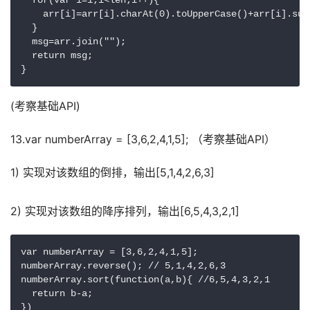
  for(var i=1;i<len;i++){

    arr[i]=arr[i].charAt(0).toUpperCase()+arr[i].sub
  }

  msg=arr.join("");

  return msg;

}
(考察基础API)
13.var numberArray = [3,6,2,4,1,5]; （考察基础API）
1) 实现对该数组的倒排，输出[5,1,4,2,6,3]
2) 实现对该数组的降序排列，输出[6,5,4,3,2,1]
var numberArray = [3,6,2,4,1,5];

numberArray.reverse(); // 5,1,4,2,6,3

numberArray.sort(function(a,b){ //6,5,4,3,2,1

  return b-a;

})