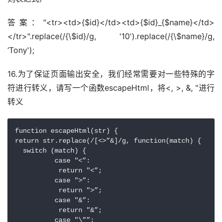
答案："<tr><td>{$id}</td><td>{$id}_{$name}</td>
</tr>".replace(/{\$id}/g, '10').replace(/{\$name}/g, 
‘Tony');　　　　
16.为了保证页面输出安全，我们经常需要对一些特殊的字
符进行转义，请写一个函数escapeHtml，将<, >, &, "进行
转义
function escapeHtml(str) {

return str.replace(/[<>”&]/g, function(match) {

  switch (match) {

          case "<”:

           return "<”;

          case ">”:

           return ">”;

          case "&”:

           return "&”;

          case "\””:
