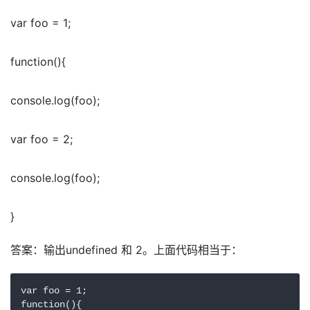
var foo = 1;
function(){
console.log(foo);
var foo = 2;
console.log(foo);
}
答案：输出undefined 和 2。上面代码相当于：
var foo = 1;

function(){
