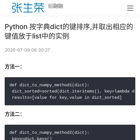
Python 按字典dict的键排序,并取出相应的
键值放于list中的实例
2026-07-09 06:30:27
方法一：
def dict_to_numpy_method1(dict):

 dict_sorted=sorted(dict.iteritems(), key=lambda d:d[
 results=[value for key,value in dict_sorted]
方法二： 
def dict_to_numpy_method2(dict):

 keys=dict.keys()
