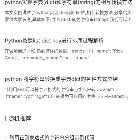
用,所以会报错 print(t['1']) 额外说明: dict.get(key, default=None)
python实现字典(dict)和字符串(string)的相互转换方法
方法详解: Parameters:
本文实例讲述了python实现string和dict的相互转换方法.分享给大
家供大家参考,具体如下: 字典(dict)转为字符串(string) 我们可以比
较容易的将字典(dict)类型转为字符串(string)类型. 通过遍历dict中
的所有元素就可以实现字典到字符串的转换: for key, value in
sample_dic.items(): print "\"%s\":\"%s\"" % (key, value) 字符串
Python按照list dict key进行排序过程解析
(string
在做项目的时候,遇到这样的数据: "trends": [ { "name": "Rick
Gates", "promoted_content": null, "query":
"%22Rick+Gates%22", "tweet_volume": 135732, "url":
"http://twitter.com/search?q=%2
python 将字符串转换成字典dict的各种方式总结
1)利用eval可以将字典格式的字符串与字典户转 >>>mstr =
'{"name":"yct","age":10}' 转换为可以用的字典: >>>eval(mstr),
type( eval(mstr) ) {"name":"yct","age":10}, dict 2).JSON到字典
转化: >>>dictinfo = json
随机推荐
利用正则表达式将字符串分组示例代码