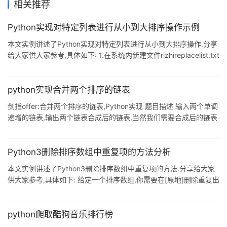
相关推荐
Python实现对特定列表进行从小到大排序操作示例
本文实例讲述了Python实现对特定列表进行从小到大排序操作.分享
给大家供大家参考,具体如下: 1.在系统内新建文件rizhireplacelist.txt
root@kali:~# cd python/ root@kali:~/python# ls 111.txt
listsalaryver2.py readfile2.py rizhireplacelist.txt
rizhi.txt tixingexcel.txt
python实现合并两个排序的链表
剑指offer:合并两个排序的链表,Python实现 题目描述 输入两个单调
递增的链表,输出两个链表合成后的链表,当然我们需要合成后的链表
满足单调不减规则. 吐槽 本来想用递归实现,但是大脑卡壳,没有想到
合适的递归策略,潜意识里还是把两个链表当成两个数组来看待,写出
了非递归版本的代码.写完后回看自己写的代码,逻辑不够一目了然,中
Python3删除排序数组中重复项的方法分析
间变量过多,代码过长,一定不是好代码.上网查阅,发现一个如此美妙
本文实例讲述了Python3删除排序数组中重复项的方法.分享给大家
的递归版本,哇,写的好美啊!!!看来我对递归的了解和灵活应用还不够
供大家参考,具体如下: 给定一个排序数组,你需要在[原地]删除重复出
啊,至少在链表上还不够啊!!! 解题思路
现的元素,使得每个元素只出现一次,返回移除后数组的新长度. 不要
使用额外的数组空间,你必须在[原地]修改输入数组并在使用 O(1) 额
外空间的条件下完成. 示例 1: 给定数组 nums = [1,1,2], 函数应该返
python爬取酷狗音乐排行榜
回新的长度 2, 并且原数组 nums 的前两个元素被修改为 1, 2. 你不