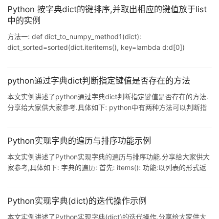
育','科技'] print(types) 运行结果: ['娱乐', '体育', '科技'] 可以看到,打
Python 按字典dict的键排序,并取出相应的键值放于list
印列表的同时,也会将方括号打印出来. 1 获取元素 要获取列表中的
中的实例
某个元素, 在方括号内指定元素的索引即可:
方法一: def dict_to_numpy_method1(dict):
dict_sorted=sorted(dict.iteritems(), key=lambda d:d[0])
results=[value for key,value in dict_sorted] 方法二: def
dict_to_numpy_method2(dict): keys=dict.keys() keys.sort()
results=[dic[key] for key in keys] 方法三: def
python通过字典dict判断指定键值是否存在的方法
本文实例讲述了python通过字典dict判断指定键值是否存在的方法.
分享给大家供大家参考.具体如下: python中有两种方法可以判断指
定的键值是否存在,一种是通过字典对象的方法 has_key 判断,另外
一种是通过 in 方法,下面是详细的范例. d=
{'site':'http://www.jb51.net','name':'jb51','is_good':'yes'} #方法1:通
Python实现字典的遍历与排序功能示例
过has_key print d.has_key('site') #方法2:通过in print 'body'
本文实例讲述了Python实现字典的遍历与排序功能.分享给大家供大
家参考,具体如下: 字典的遍历: 首先: items(): 功能:以列表的形式返
回字典键值对 eg: dict_={"a":2,"b":3,"c":6} dict_.items() >>>
[('a',2),('b',3),('c',6)] iteritems(): 功能:以迭代器对象返回字典键值对
# -*- coding: cp936 -*- dict1={'a
Python实现字典(dict)的迭代操作示例
本文实例讲述了Python实现字典(dict)的迭代操作.分享给大家供大