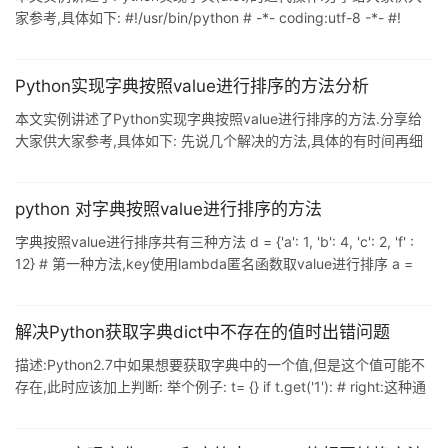
家参考,具体如下: #!/usr/bin/python # -*- coding:utf-8 -*- #!
python2 d = { 'Adam': 95, 'Lisa': 85, 'Bart': 59, 'Paul': 74 } # 迭代
dict的键 for x in d.keys(): print x # 也可以采用这种方式迭代 for x
in d.iterkeys(): print x # 迭代dict的值 for
Python实现字典按照value进行排序的方法分析
本文实例讲述了Python实现字典按照value进行排序的方法.分享给
大家供大家参考,具体如下: 先说几个解决的方法,具体的有时间再细
说 d = {'a':1,'b':4,'c':2} 字典是这个,然后要对字典按照value进行排
序 方法一: sorted(d.items(),key = lambda x:x[1],reverse = True)
方法二: import operator sorted(d.items(),key =
python 对字典按照value进行排序的方法
operator.itemgetter(1)) 方法三: f
字典按照value进行排序共有三种方法 d = {'a': 1, 'b': 4, 'c': 2, 'f' :
12} # 第一种方法,key使用lambda匿名函数取value进行排序 a =
sorted(d.items(), key=lambda x: x[1]) a1 = sorted(d.items(),key
= lambda x:x[1],reverse = True) # key使用lambda匿名函数按键
进行排序 a2 = sorted(d.items(),key = lambd
解决Python获取字典dict中不存在的值时出错问题
描述:Python2.7中如果想要获取字典中的一个值,但是这个值可能不
存在,此时应该加上判断: 举个例子: t= {} if t.get('1'): # right:这种通
过key来查询是否存在的方式是比较好的 print(t['1']) print('right') if
t['1']: # wrong:这种直接判断是否存在的方式因为会在判断之前调