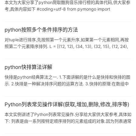
本文为大家分享了python爬取酷狗音乐排行榜的具体代码,供大家参
需要考虑数组中超出新长度后面的元素. 示例 2: 给定 nums =
考,具体内容如下 #coding=utf-8 from pymongo import
MongoClient import time import requests from lxml import etree
client = MongoClient() #连接mongo hello = client.hello #连接数
据库 user = hello.song #连接表 headers = { 'User-Agent': 'M
python按照多个条件排序的方法
对tuple进行排序,先按照第一个元素升序,如果第一个元素相同,再按
照第二个元素降序排列. L = [(12, 12), (34, 13), (32, 15), (12, 24),
(32, 64), (32, 11)] L.sort(key=lambda x: (x[0], -x[1])) print(L) 结
果: [(12, 24), (12, 12), (32, 64), (32, 15), (32, 11), (34, 13)] 以上
这篇python按照多个条件排序的方法就是小编分享给大
python快排算法详解
快排是python经典算法之一. 1.下面讲解的是什么是快排和快排的图
示. 2.快排是一种解决排序问题的运算方法. 3.快排的原理:在数组中
任意选择一个数字作为基准,用数组的数据和基准数据进行比较,比基
准数字打的数字的基准数字的右边,比基准数字小的数字在基准数字
的左边, 第一次排序之后分为比基准数据大或比基准数据小两个部分,
Python列表常见操作详解(获取,增加,删除,修改,排序等)
用刚开始的方法继续排序,直到每个排序分组中只有一个数据或没有
本文实例讲述了Python列表常见操作.分享给大家供大家参考,具体如
数据为止. 4.下面以[ 7 91 23 1 6 3 79 2 ]数组为例子,进行快排运算.
下: 列表是由一系列按特定顺序排列的元素组成的对象.因为列表通常
5.选基准:选择数组
包含多个元素, 所以建议给列表指定一个表示复数的名称. 我们用方
括号( [] ) 来表示列表, 并用逗号来分隔其中的元素. types=['娱乐','体