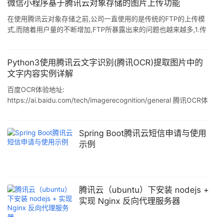
控制台,进入短信平台后,需要创建签名和创建正文模板. 1.创建签名模
微信小程序基于腾讯云对象存储的图片上传功能
板 2.创建正文模板 这两步都需要审核,按照指引填写即可,一般时间
在使用腾讯云对象存储之前,公司一直使用的是传统的FTP的上传模
会在2小时左右. 当你的签名审核通过后,在控制台可以看到签名的id
式,而随着用户量的不断增加,FTP所暴露出来的问题也越来越多,1.传
和签名的内容,其中签名的内容在后续
输效率低,上传速度慢.2.时常有上传其他文件来攻击服务器,安全上得
不到保障.所以我们在经过慎重考虑觉得使用第三方的云存储服务. 在
最开始的时候我们在腾讯云与阿里云中选择,最终我们选择腾讯云,腾
Python3使用腾讯云文字识别(腾讯OCR)提取图片中的
讯云在文件上传用时方面的性能比较突出,文件越大表现越好:在下载
文字内容实例详解
用时方面表现略优于阿里云:文件删除用时方面总体速度略逊于,但在
百度OCR体验地址:
不同大小文件删除用时上都比较稳定.当然这与我们主要用于
https://ai.baidu.com/tech/imagerecognition/general 腾讯OCR体
验地址: https://cloud.tencent.com/act/event/ocrdemo 测试结果
是:腾讯的效果要比百度的好 腾讯云目前额度是: 每个接口 1,000次/
月免费,有6个文字识别的接口,一共是6,000次/月 百度接口调用之前
Spring Boot腾讯云短信申请与使用
写过文章 python实现百度OCR图片识别过程解析 使用步骤 1.注册
示例
账号: https://cloud.tenc
腾讯云（ubuntu）下安装 nodejs +
实现 Nginx 反向代理服务器