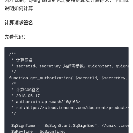
刚才说到，q-signature 也需要特定算法计算得来，下面就
说明如何计算
计算请求签名
先看代码：
/**

 * 计算签名

 * secretId、secretKey 为必需参数，qSignStart、
 */

function get_authorization( $secretId, $secretKey, $
 /*

 * 计算COS签名

 * 2018-05-17

 * author:cinlap <cash216@163>

 * ref:https://cloud.tencent.com/document/product/436
 */

 $qSignTime = "$qSignStart;$qSignEnd"; //unix_timest
 $qKeyTime = $qSignTime;
