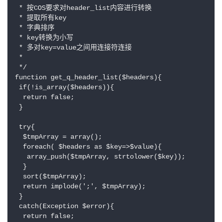
 * 按COS要求对header_list内容进行转换

 * 提取所有key

 * 字典排序

 * key转换为小写

 * 多对key=value之间用连接符连接

 *

 */

function get_q_header_list($headers){

 if(!is_array($headers)){

  return false;

 }

 try{

  $tmpArray = array();

  foreach( $headers as $key=>$value){

   array_push($tmpArray, strtolower($key));

  }

  sort($tmpArray);

  return implode(';', $tmpArray);

 }

 catch(Exception $error){

  return false;
