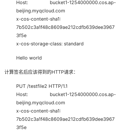
Host: bucket1-1254000000.cos.ap-
beijing.myqcloud.com
x-cos-content-sha1:
7b502c3a1f48c8609ae212cdfb639dee3967
3f5e
x-cos-storage-class: standard
Hello world
计算签名后应该得到的HTTP请求：
PUT /testfile2 HTTP/1.1
Host: bucket1-1254000000.cos.ap-
beijing.myqcloud.com
x-cos-content-sha1:
7b502c3a1f48c8609ae212cdfb639dee3967
3f5e