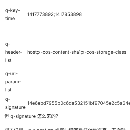
q-key-
1417773892;1417853898
time
q-
header-
host;x-cos-content-sha1;x-cos-storage-class
list
q-url-
param-
list
q-
14e6ebd7955b0c6da532151bf97045e2c5a64
signature
但 q-signature 怎么来的？