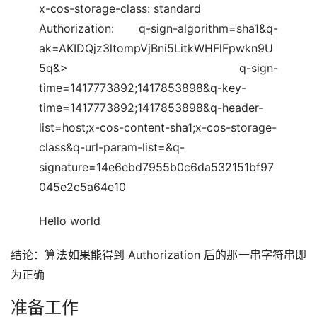
x-cos-storage-class: standard
Authorization: q-sign-algorithm=sha1&q-
ak=AKIDQjz3ltompVjBni5LitkWHFlFpwkn9U
5q&> q-sign-
time=1417773892;1417853898&q-key-
time=1417773892;1417853898&q-header-
list=host;x-cos-content-sha1;x-cos-storage-
class&q-url-param-list=&q-
signature=14e6ebd7955b0c6da532151bf97
045e2c5a64e10
Hello world
结论：算法如果能得到 Authorization 后的那一串字符串即
为正确
准备工作