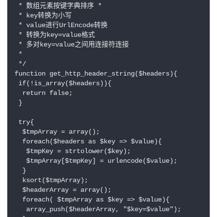
 * 数组元素按键字典排序 *

 * key转换为小写

 * value进行UrlEncode转换

 * 转换为key=value格式

 * 多对key=value之间用连接符连接

 *

 */

function get_http_header_string($headers){

 if(!is_array($headers)){

  return false;

 }

 try{

  $tmpArray = array();

  foreach($headers as $key => $value){

   $tmpKey = strtolower($key);

   $tmpArray[$tmpKey] = urlencode($value);

  }

  ksort($tmpArray);

  $headerArray = array();

  foreach( $tmpArray as $key => $value){

   array_push($headerArray, "$key=$value");
