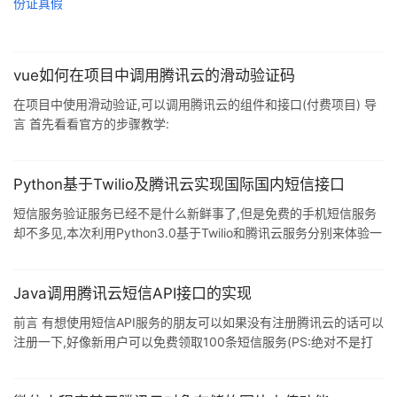
vue如何在项目中调用腾讯云的滑动验证码
在项目中使用滑动验证,可以调用腾讯云的组件和接口(付费项目) 导
言 首先看看官方的步骤教学:
https://cloud.tencent.com/document/product/1110/36839 其
中,前端涉及到的是"步骤3:客户端接入",里面介绍了两种接入方
法:"快速接入"和"定制接入". 项目是原生HTML 或者 jQuery 开发,那
Python基于Twilio及腾讯云实现国际国内短信接口
么可以使用"快速接入". 项目使用 vue.react 等框架开发,则需要使用
短信服务验证服务已经不是什么新鲜事了,但是免费的手机短信服务
&q
却不多见,本次利用Python3.0基于Twilio和腾讯云服务分别来体验一
下国际短信和国内短信接口. 首先,注册Twilio: www.twilio.com/ 注册
成功后,获取ACCOUNT SID和AUTH TOKEN,一会要用到 安装依赖
的库 pip3 install twilio 随后编写发送脚本 #导包 导入客户端 from
Java调用腾讯云短信API接口的实现
twilio.rest import Client #定义短信sid account_sid = '你
前言 有想使用短信API服务的朋友可以如果没有注册腾讯云的话可以
注册一下,好像新用户可以免费领取100条短信服务(PS:绝对不是打
广告) 一.登录腾讯云操作平台 登陆腾讯云的平台
https://cloud.tencent.com/,登陆成功后搜索短信,进入短信产品的