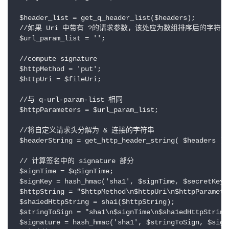
 $header_list = get_q_header_list($headers);

 //如果 Uri 中带有 ?的请求参数，该处应为数组排序后的字符串
 $url_param_list = '';

 //compute signature

 $httpMethod = 'put';

 $httpUri = $fileUri;

 //与 q-url-param-list 相同

 $httpParameters = $url_param_list;

 //将自定义请求头分解为 & 连接的字符串

 $headerString = get_http_header_string( $headers );

 // 计算签名中的 signature 部分

 $signTime = $qSignTime;

 $signKey = hash_hmac('sha1', $signTime, $secretKey);
 $httpString = "$httpMethod\n$httpUri\n$httpParamete
 $sha1edHttpString = sha1($httpString);

 $stringToSign = "sha1\n$signTime\n$sha1edHttpString\
 $signature = hash_hmac('sha1', $stringToSign, $signK