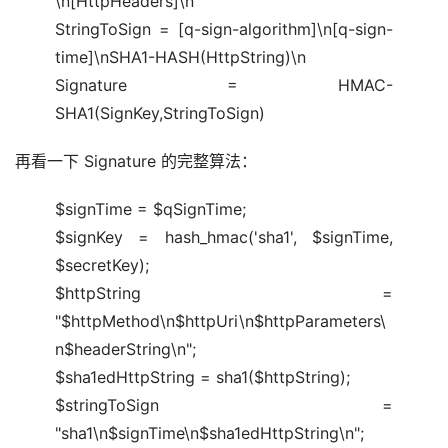
\n[HttpHeaders]\n
StringToSign = [q-sign-algorithm]\n[q-sign-
time]\nSHA1-HASH(HttpString)\n
Signature = HMAC-
SHA1(SignKey,StringToSign)
再看一下 Signature 的完整算法：
$signTime = $qSignTime;
$signKey = hash_hmac('sha1', $signTime,
$secretKey);
$httpString =
"$httpMethod\n$httpUri\n$httpParameters\
n$headerString\n";
$sha1edHttpString = sha1($httpString);
$stringToSign =
"sha1\n$signTime\n$sha1edHttpString\n";