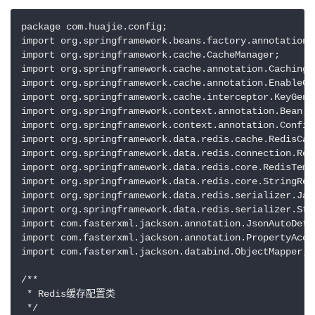
package com.huajie.config;

import org.springframework.beans.factory.annotation.V
import org.springframework.cache.CacheManager;

import org.springframework.cache.annotation.CachingCo
import org.springframework.cache.annotation.EnableCac
import org.springframework.cache.interceptor.KeyGener
import org.springframework.context.annotation.Bean;

import org.springframework.context.annotation.Configu
import org.springframework.data.redis.cache.RedisCach
import org.springframework.data.redis.connection.Red
import org.springframework.data.redis.core.RedisTempl
import org.springframework.data.redis.core.StringRedi
import org.springframework.data.redis.serializer.Jac
import org.springframework.data.redis.serializer.Str
import com.fasterxml.jackson.annotation.JsonAutoDetec
import com.fasterxml.jackson.annotation.PropertyAcces
import com.fasterxml.jackson.databind.ObjectMapper;

/**

 * Redis缓存配置类

 */
