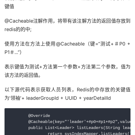
键值
@Cacheable注解作用，将带有该注解方法的返回值存放到
redis的的中;
使用方法在方法上使用@Cacheable（键=“测试+＃P0 + 
P1＃...”）
表示键值为测试+方法第一个参数+方法第二个参数，值为
该方法的返回值。
以下源代码表示获取人员列表，Redis的中存放的关键值
为'领袖'+ leaderGroupId + UUID + yearDetailId
        @Override

	@Cacheable(key="'leader'+#p0+#p1+#p2",value="leader")

	public List<Leader> listLeaders(String leaderGroupId, String uuid, String yearDetailId) {

		return sysIndexMapper.listLeaders(leaderGroupId, uuid, yearDetailId);
