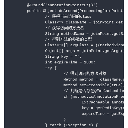
	@Around("annotationPointcut()")

	public Object doAround(ProceedingJoinPoint joinPoint) throws Throwable {

		// 获得当前访问的class

		Class<?> className = joinPoint.getTarget().getClass();

		// 获得访问的方法名

		String methodName = joinPoint.getSignature().getName();

		// 得到方法的参数的类型

		Class<?>[] argClass = ((MethodSignature) joinPoint.getSignature()).getParameterTypes();

		Object[] args = joinPoint.getArgs();

		String key = "";

		int expireTime = 1800;

		try {

			// 得到访问的方法对象

			Method method = className.getMethod(methodName, argClass);

			method.setAccessible(true);

			// 判断是否存在@ExtCacheable注解

			if (method.isAnnotationPresent(ExtCacheable.class)) {

				ExtCacheable annotation = method.getAnnotation(ExtCacheable.class);

				key = getRedisKey(args,annotation);

				expireTime = getExpireTime(annotation);

			}

		} catch (Exception e) {
