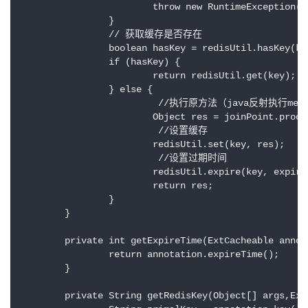
			throw new RuntimeException("redis缓存注解参数异常", e);

		}

		// 获取缓存是否存在

		boolean hasKey = redisUtil.hasKey(key);

		if (hasKey) {

			return redisUtil.get(key);

		} else {

                         //执行原方法（java反射执行me
			Object res = joinPoint.proceed();

                         //设置缓存

			redisUtil.set(key, res);

                         //设置过期时间

			redisUtil.expire(key, expireTime);

			return res;

		}

	}

	private int getExpireTime(ExtCacheable annotation) {

		return annotation.expireTime();

	}

	private String getRedisKey(Object[] args,ExtCacheable annotation) {
