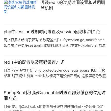
浅谈redis的过期时间设置和过期删
除机制
php中session过期时间设置及session回收机制介绍
网上很多人给出了解答:修改配置文件中的session.gc_maxlifetime.
如果想了解更多session回收机制,继续阅读.(本文环境php5.2) 概述:
每一次php请求,会有1/100的概率(默认值)触发"session回收".如
果"session回收"发生,那就会检查/tmp/sess_*的文件,如果最后的修
改时间到现在超过了1440秒(gc_maxlifetime的值),就将其删除,意味
redis中的配置以及密码设置方式
着这些session过期失效. 1. session在端(一般是
目录 前言 参数介绍 bind protected-mode requirepass 总结 上线
部署 线下调试 前言 redis默认情况下是没有密码的,这很容易导致服
务器被攻击,被挖矿! 今天就给大家简单讲解一下自己在配置redis过
程中所学习的,方便大家以后快速的上手. 注意:如果想快速配置则不
需要看参数介绍,直接看总结!!! 参数介绍 redis中主要有三个参数来
SpringBoot使用@Cacheable时设置部分缓存的过期时
进行安全控制的,也是我们最常用的三个. bind ①这个参数默认值是
间方式
127.0.0.1,也就是只允许redis所在机器访问redi
目录 使用@Cacheable时设置部分缓存的过期时间 业务场景 添加