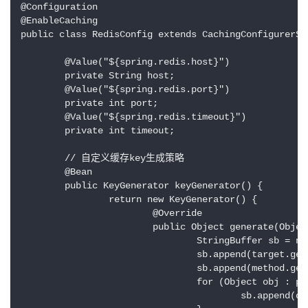
@Configuration

@EnableCaching

public class RedisConfig extends CachingConfigurerSup
	@Value("${spring.redis.host}")

	private String host;

	@Value("${spring.redis.port}")

	private int port;

	@Value("${spring.redis.timeout}")

	private int timeout;

	// 自定义缓存key生成策略

	@Bean

	public KeyGenerator keyGenerator() {

		return new KeyGenerator() {

			@Override

			public Object generate(Object target, java.lang.reflect.Method method, Object... params) {

				StringBuffer sb = new StringBuffer();

				sb.append(target.getClass().getName());

				sb.append(method.getName());

				for (Object obj : params) {

					sb.append(obj.toString());
