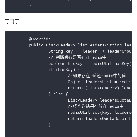
	}
等同于
        @Override

	public List<Leader> listLeaders(String leaderGroupId, String uuid, String yearDetailId) {

		String key = "leader" + leaderGroupId + uuid + yearDetailId;

		// 判断缓存是否存在redis中

		boolean hasKey = redisUtil.hasKey(key);

		if (hasKey) {

                        //如果存在 返还redis中的值

			Object leadersList = redisUtil.get(key);

			return (List<Leader>) leadersList;

		} else {

			List<Leader> leadersQuotaDetailList = sysIndexMapper.listLeaders(leaderGroupId, uuid, yearDetailId);

                        //将查询结果存放在redis中

			redisUtil.set(key, leadersQuotaDetailList);

			return leadersQuotaDetailList;

		}

	}