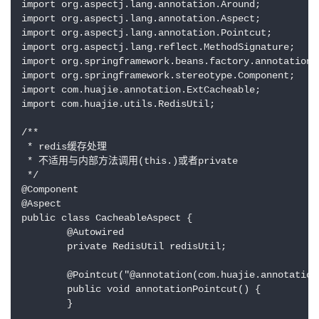
import org.aspectj.lang.annotation.Around;

import org.aspectj.lang.annotation.Aspect;

import org.aspectj.lang.annotation.Pointcut;

import org.aspectj.lang.reflect.MethodSignature;

import org.springframework.beans.factory.annotation.A
import org.springframework.stereotype.Component;

import com.huajie.annotation.ExtCacheable;

import com.huajie.utils.RedisUtil;

/**

 * redis缓存处理

 * 不适用与内部方法调用(this.)或者private

 */

@Component

@Aspect

public class CacheableAspect {

	@Autowired

	private RedisUtil redisUtil;

	@Pointcut("@annotation(com.huajie.annotation.ExtCacheable)")

	public void annotationPointcut() {

	}
