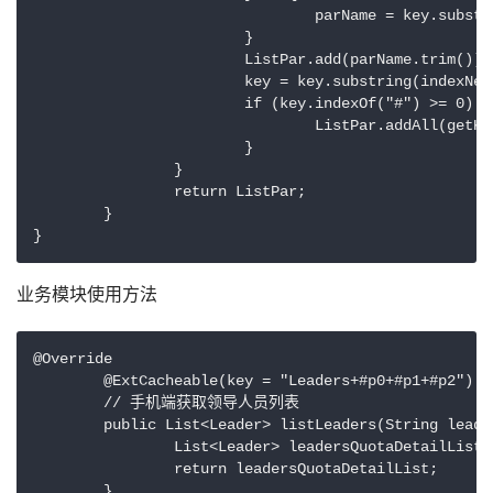
				parName = key.substring(indexPre);

			}

			ListPar.add(parName.trim());

			key = key.substring(indexNext + 1);

			if (key.indexOf("#") >= 0) {

				ListPar.addAll(getKeyParsList(key));

			}

		}

		return ListPar;

	}

}
业务模块使用方法
@Override

	@ExtCacheable(key = "Leaders+#p0+#p1+#p2")

	// 手机端获取领导人员列表

	public List<Leader> listLeaders(String leaderGroupId, String uuid, String yearDetailId) {

		List<Leader> leadersQuotaDetailList = sysIndexMapper.listLeaders(leaderGroupId, uuid, yearDetailId);

		return leadersQuotaDetailList;

	}