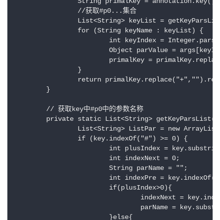
		String primalKey = annotation.key();

		//获取#p0...集合

		List<String> keyList = getKeyParsList(primalKey);

		for (String keyName : keyList) {

			int keyIndex = Integer.parseInt(keyName.toLowerCase().replace("#p", ""));

			Object parValue = args[keyIndex];

			primalKey = primalKey.replace(keyName, String.valueOf(parValue));

		}

		return primalKey.replace("+","").replace("'","");

	}

	// 获取key中#p0中的参数名称

	private static List<String> getKeyParsList(String key) {

		List<String> ListPar = new ArrayList<String>();

		if (key.indexOf("#") >= 0) {

			int plusIndex = key.substring(key.indexOf("#")).indexOf("+");

			int indexNext = 0;

			String parName = "";

			int indexPre = key.indexOf("#");

			if(plusIndex>0){

				indexNext = key.indexOf("#") + key.substring(key.indexOf("#")).indexOf("+");

				parName = key.substring(indexPre, indexNext);

			}else{
