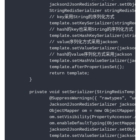
		jackson2JsonRedisSerializer.setObjectMapper(om);

		StringRedisSerializer stringRedisSerializer = new StringRedisSerializer();

		// key采用String的序列化方式

		template.setKeySerializer(stringRedisSerializer);

		// hash的key也采用String的序列化方式

		template.setHashKeySerializer(stringRedisSerializer);

		// value序列化方式采用jackson

		template.setValueSerializer(jackson2JsonRedisSerializer);

		// hash的value序列化方式采用jackson

		template.setHashValueSerializer(jackson2JsonRedisSerializer);

		template.afterPropertiesSet();

		return template;

	}

	private void setSerializer(StringRedisTemplate template) {

		@SuppressWarnings({ "rawtypes", "unchecked" })

		Jackson2JsonRedisSerializer jackson2JsonRedisSerializer = new Jackson2JsonRedisSerializer(Object.class);

		ObjectMapper om = new ObjectMapper();

		om.setVisibility(PropertyAccessor.ALL, JsonAutoDetect.Visibility.ANY);

		om.enableDefaultTyping(ObjectMapper.DefaultTyping.NON_FINAL);

		jackson2JsonRedisSerializer.setObjectMapper(om);

		template.setValueSerializer(jackson2JsonRedisSerializer);
