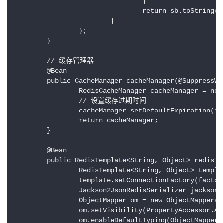
				}

				return sb.toString();

			}

		};

	}

	// 缓存管理器

	@Bean

	public CacheManager cacheManager(@SuppressWarnings("rawtypes") RedisTemplate redisTemplate) {

		RedisCacheManager cacheManager = new RedisCacheManager(redisTemplate);

		// 设置缓存过期时间

		cacheManager.setDefaultExpiration(10000);

		return cacheManager;

	}

	@Bean

	public RedisTemplate<String, Object> redisTemplate(RedisConnectionFactory factory) {

		RedisTemplate<String, Object> template = new RedisTemplate<String, Object>();

		template.setConnectionFactory(factory);

		Jackson2JsonRedisSerializer jackson2JsonRedisSerializer = new Jackson2JsonRedisSerializer(Object.class);

		ObjectMapper om = new ObjectMapper();

		om.setVisibility(PropertyAccessor.ALL, JsonAutoDetect.Visibility.ANY);

		om.enableDefaultTyping(ObjectMapper.DefaultTyping.NON_FINAL);
