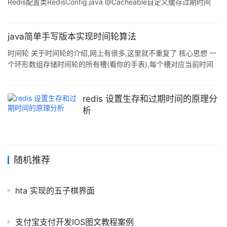
Redis配置类RedisConfig.java @Cacheable自定义缓存过期时间
pom yml RedisConfig CustomRedisCacheManager 使用 使用
@Cacheable时设置部分缓存的过期时间 业务场景 Spring Boot项
目中有一些查询数据需要缓存到Redis中,其中有一些缓存是固定数据
java简单手写版本实现时间轮算法
不会改变,那么就没必要设置过期时间.还有一些缓存需要每隔几分钟
时间轮 关于时间轮的介绍,网上有很多,这里就不重复了 核心思想 一
就更新一次,这时就需要设置过期时间
个环形数组存储时间轮的所有槽(看你的手表),每个槽对应当前时间
轮的最小精度 超过当前时间轮最大表示范围的会被丢到上层时间轮,
上层时间轮的最小精度即为下层时间轮能表达的最大时间(时分秒概
念) 每个槽对应一个环形链表存储该时间应该被执行的任务 需要一
redis 设置生存和过期时间的原理分
个线程去驱动指针运转,获取到期任务 以下给出java 简单手写版本实
析
现 代码实现 时间轮主数据结构 /** * @author apdoer * @version
1.0 * @date
随机推荐
hta 实现的五子棋界面
支付宝支付开发IOS图文教程案例