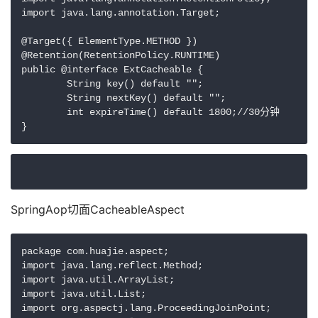
import java.lang.annotation.Target;

@Target({ ElementType.METHOD })

@Retention(RetentionPolicy.RUNTIME)

public @interface ExtCacheable {

	String key() default "";

	String nextKey() default "";

	int expireTime() default 1800;//30分钟

}
SpringAop切面CacheableAspect
package com.huajie.aspect;

import java.lang.reflect.Method;

import java.util.ArrayList;

import java.util.List;

import org.aspectj.lang.ProceedingJoinPoint;
