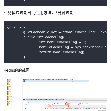
业务模块过期时间使用方法，5分钟过期
@Override

	@ExtCacheable(key = "mobileCacheFlag", expireTime = 60 * 5)

	public int cacheFlag() {

		int mobileCacheFlag = 1;

		mobileCacheFlag = sysIndexMapper.cacheFlag();

		return mobileCacheFlag;

	}
Redis的的截图