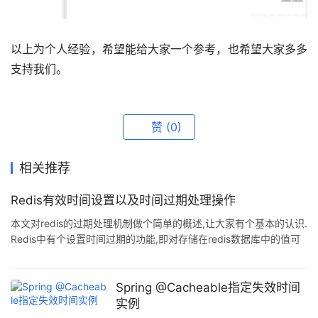
以上为个人经验，希望能给大家一个参考，也希望大家多多
支持我们。
赞
(0)
相关推荐
Redis有效时间设置以及时间过期处理操作
本文对redis的过期处理机制做个简单的概述,让大家有个基本的认识.
Redis中有个设置时间过期的功能,即对存储在redis数据库中的值可
以设置一个过期时间.作为一个缓存数据库,这是非常实用的.如我们一
般项目中的token或者一些登录信息,尤其是短信验证码都是有时间
限制的,按照传统的数据库处理方式,一般都是自己判断过期,这样无疑
Spring @Cacheable指定失效时间
会严重影响项目性能. 一.有效时间设置: redis对存储值的过期处理实
实例
际上是针对该值的键(key)处理的,即时间的设置也是设置key的有效