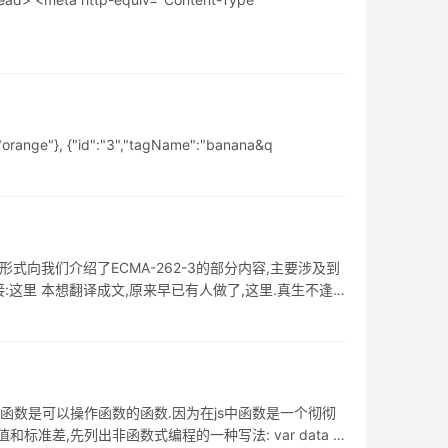
nge"}, {"id":"3","tagName":"banana&q
的形式向我们介绍了ECMA-262-3的部分内容,主要涉及到
链接:这里 本想翻译成文,原来早已有人做了,这里.真生不逢
高阶函数是可以操作函数的函数.因为在js中函数是一个彻彻
准差,先列出非函数式编程的一种写法: var data =