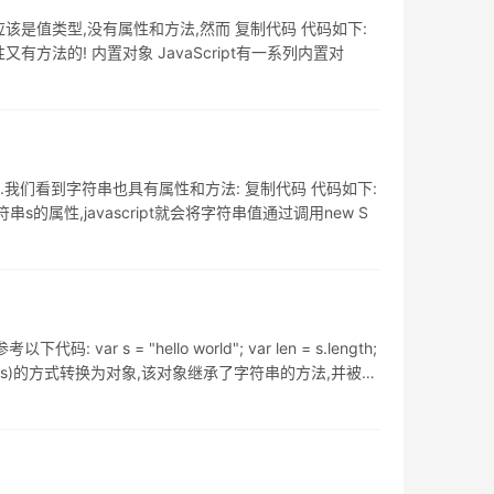
tring)应该是值类型,没有属性和方法,然而 复制代码 代码如下:
吗!怎么又有属性又有方法的! 内置对象 JavaScript有一系列内置对
法.我们看到字符串也具有属性和方法: 复制代码 代码如下:
只要引用了字符串s的属性,javascript就会将字符串值通过调用new S
= "hello world"; var len = s.length;
g(s)的方式转换为对象,该对象继承了字符串的方法,并被用