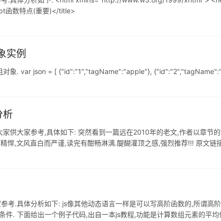
script函数特点(重要)</title>
组对象实例
 = [ {"id":"1","tagName":"apple"}, {"id":"2","tagName":"ora
分析
享给大家供大家参考,具体如下: 突然看到一篇远在2010年的老文,作者以章节
而精悍,文风直白而严谨,读完有酣畅淋漓.醍醐灌顶之感,强烈推荐!!! 原文
ontext 每当控制器(control)转
供大家参考.具体分析如下: js像其他动态语言一样是可以写高阶函数的,所谓
. 下面给出一个例子代码,出自一本js教程,功能是计算数组元素的平均值和标