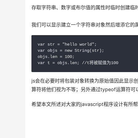
存取字符串、数字或布尔值的属性时临时创建临时
我们可以显示建立一个字符串对象然后增添它的
var str = "hello world";

var objs = new String(str);

objs.len = 100;

var t = objs.len; //t将被赋值为100
js会在必要时将包装对象转换为原始值因此显示
算符将他们视为不等；另外通过typeof运算符
希望本文所述对大家的javascript程序设计有所