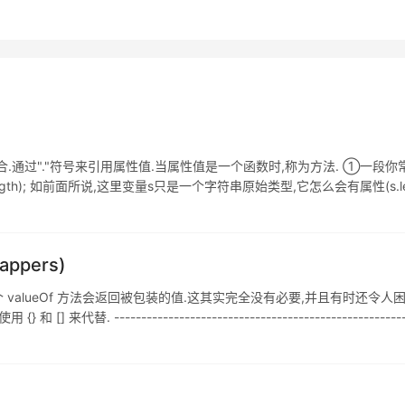
合.通过"."符号来引用属性值.当属性值是一个函数时,称为方法. ①一段你常用但
" ")+1,s.length); 如前面所说,这里变量s只是一个字符串原始类型,它怎么会有属性(s.leng
ppers)
一个 valueOf 方法会返回被包装的值.这其实完全没有必要,并且有时还令人困惑.不要使
[] 来代替. ---------------------------------------------------------