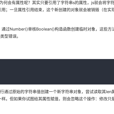
会有属性呢？其实只要引用了字符串s的属性，js就会将字符串通过
引用；一旦属性引用结束，这个新创建的对象就会被销毁（在实
Number()单核Boolean()构造函数创建临时对象，这些
成类型错误。 
行通过原始的字符串值创建一个新字符串对象，尝试读取其len
一样。但如果你试图给其属性赋值，则会忽略这个操作：修改只