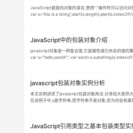
JavaScript是面向对象的语言,使用"."操作符可以访问对象的
var s='this is a string';alert(s.length)
JavaScript中的包装对象介绍
javascript对象是一种复合值,它是属性或已命名的
var s="hello,world!"; var word=s.substr
javascript包装对象实例分析
本文实例讲述了javascript包装对象用法.分享给大家供大家参考.
在该例子中,s是字符串,而字符串不是对象,但为何会有属性
来处理属性的引用:一旦属性引用结束,这个新创建的对
JavaScript引用类型之基本包装类型实例分