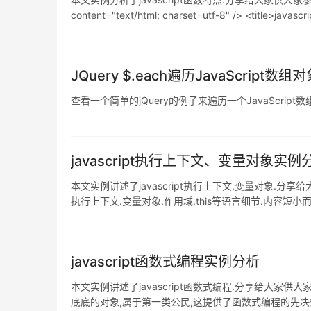
content="text/html; charset=utf-8" /> <title>java
JQuery $.each遍历JavaScript数
查看一个简单的jQuery的例子来遍历一个JavaScript数组对象. var json
javascript执行上下文、变量对象实例
本文实例讲述了javascript执行上下文.变量对象.分
执行上下文.变量对象.作用域.this等语言细节.内容短小
时,何其遗憾啊! 做个笔记,聊慰我心. 执行上下文 ExecutionC
javascript函数式编程实例分析
本文实例讲述了javascript函数式编程.分享给大家
底底的对象,属于第一类公民,这提供了函数式编程的先决条件