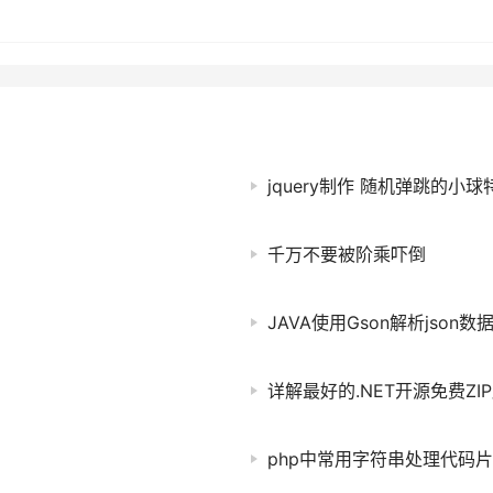
i++)
jquery制作 随机弹跳的小球
千万不要被阶乘吓倒
JAVA使用Gson解析json
详解最好的.NET开源免费ZIP
php中常用字符串处理代码