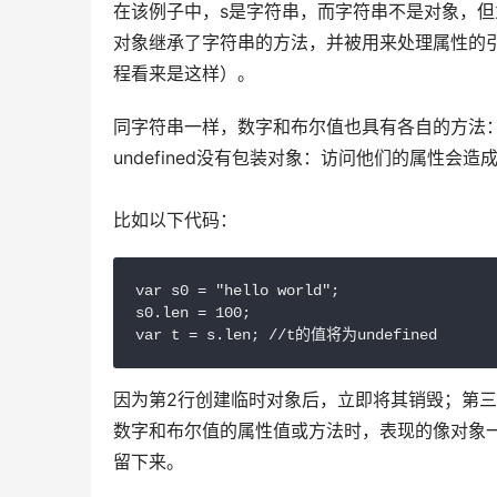
在该例子中，s是字符串，而字符串不是对象，但为何
对象继承了字符串的方法，并被用来处理属性的
程看来是这样）。
同字符串一样，数字和布尔值也具有各自的方法：通过
undefined没有包装对象：访问他们的属性会造
比如以下代码：
var s0 = "hello world";

s0.len = 100;

var t = s.len; //t的值将为undefined
因为第2行创建临时对象后，立即将其销毁；第三
数字和布尔值的属性值或方法时，表现的像对象
留下来。 