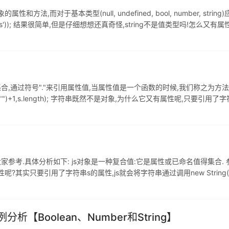
属性和方法,而对于基本类型(null, undefined, bool, number, s
;alert(s.indexOf('is')); 结果很简单,但是仔细想想还真奇怪,string不是值类型
值的集合,通过符号"."来引用属性值,当属性值是一个函数的时候,我们称之为方
ing(s.indexof("")+1,s.length); 字符串既然不是对象,为什么它又有属性呢,
具体分析如下: js对象是一种复合值:它是属性或已命名值得集合. 参考以下代码: var s 
呢?其实只要引用了字符串s的属性,js就会将字符串通过调用new Strin
象就会被销毁
析【Boolean、Number和String】