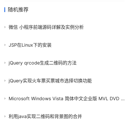
ListItem中放入另外一个ListView.但刚开始的时候,会发现放入的小
ListView会显示不完全,它的高度始终有问题.上网查了下,发现别人也
随机推荐
有遇到这样的问题,而大多数人都不推荐这样的设计,因为默认情况下
Android是禁止在ScrollView中放入另外的Scr
微信 小程序前端源码详解及实例分析
JSP在Linux下的安装
jQuery qrcode生成二维码的方法
jQuery实现火车票买票城市选择切换功能
Microsoft Windows Vista 简体中文企业版 MVL DVD IMG 32-bit(1.9GB)
利用java实现二维码和背景图的合并