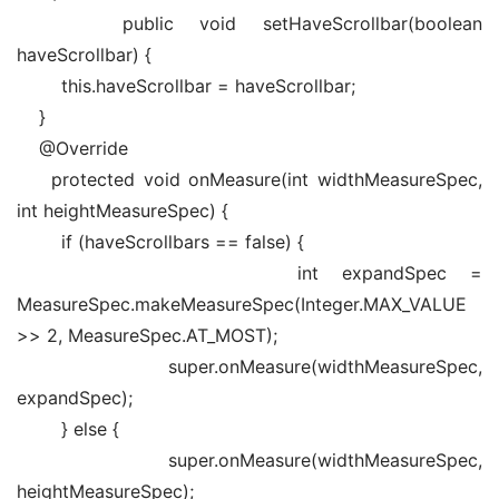
    public void setHaveScrollbar(boolean 
haveScrollbar) {   
        this.haveScrollbar = haveScrollbar;   
    }   
    @Override   
    protected void onMeasure(int widthMeasureSpec, 
int heightMeasureSpec) {   
        if (haveScrollbars == false) {   
            int expandSpec = 
MeasureSpec.makeMeasureSpec(Integer.MAX_VALUE 
>> 2, MeasureSpec.AT_MOST);   
            super.onMeasure(widthMeasureSpec, 
expandSpec);   
        } else {   
            super.onMeasure(widthMeasureSpec, 
heightMeasureSpec);   