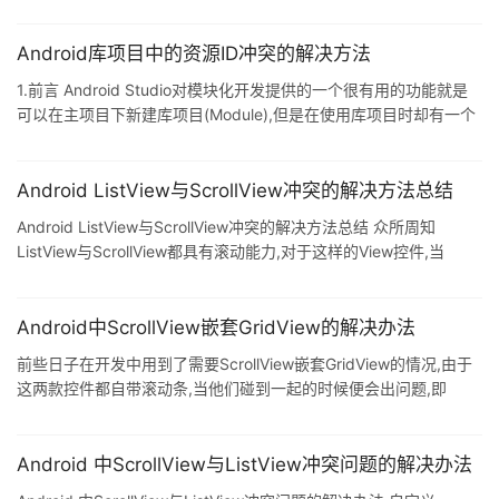
方法. 复制代码 代码如下: public class MyListView extends
ListView { public MyListView(Context context) {
super(context); } public MyListView(Conte
Android库项目中的资源ID冲突的解决方法
1.前言 Android Studio对模块化开发提供的一个很有用的功能就是
可以在主项目下新建库项目(Module),但是在使用库项目时却有一个
问题就是资源ID冲突,因为编译时SDK会自动帮我们处理这个问题,所
以一般我们不会察觉到,但是在某些情况下,我们需要意识到这个问题
的存在. 比如,在新建的库项目中使用如下代码: public void
Android ListView与ScrollView冲突的解决方法总结
onButtonClick(View view) { switch (view.getId()) { case
Android ListView与ScrollView冲突的解决方法总结 众所周知
R.id.button_1: break;
ListView与ScrollView都具有滚动能力,对于这样的View控件,当
ScrollView与ListView相互嵌套会成为一种问题: 问题一:ScrollView
与ListView嵌套导致ListView显示不全面 问题二:ScrollView不能正
常滑动 解决方式一: ScrollView+LinearLayout+ListView可以换成
Android中ScrollView嵌套GridView的解决办法
ScrollView+LinearLayout+Linear
前些日子在开发中用到了需要ScrollView嵌套GridView的情况,由于
这两款控件都自带滚动条,当他们碰到一起的时候便会出问题,即
GridView会显示不全. 找到大家的通用解决办法.记录一下. 解决办法,
自定义一个GridView控件 public class MyGridView extends
GridView { public MyGridView(Context context, AttributeSet
Android 中ScrollView与ListView冲突问题的解决办法
attrs) { super(context, attrs); } pub