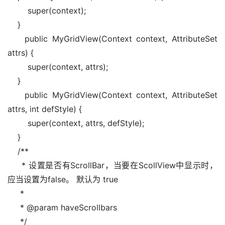
        super(context);   
    }   
    public MyGridView(Context context, AttributeSet 
attrs) {   
        super(context, attrs);   
    }   
    public MyGridView(Context context, AttributeSet 
attrs, int defStyle) {   
        super(context, attrs, defStyle);   
    }   
    /**  
     * 设置是否有ScrollBar，当要在ScollView中显示时，
应当设置为false。 默认为 true  
     *   
     * @param haveScrollbars  
     */   