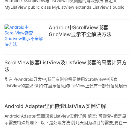
Android 中ScrollView与ListView冲突问题的解决办法 自定义
MyListView public class MyListView extends ListView { public
MyListView(Context context) { super(context); // TODO Auto-
generated constructor stub } public MyListView(Context
context, AttributeSet attrs) { sup
Android中ScrollView嵌套
GridView显示不全解决方法
ScrollView嵌套ListView及ListView嵌套的高度计算方
法
引言 在Android开发中,我们有时会需要使用ScrollView中嵌套
ListView的需求.例如:在展示信息的ListView上还有一部分信息展示
区域,并且要求这部分信息展示区域在ListView信息比较多的时候也
是可以滑动的,而不是固定不变的.这时,我们一般会将ScrollView和
ListView嵌套在一起使用.但是这会导致ListView展示不全,然后也会
Android Adapter里面嵌套ListView实例详解
有滑动冲突问题.下面我们来看看怎么解决. 解决方案 主动计算和设
Android Adapter里面嵌套ListView实例详解 前言: 可嵌套~但是显
置ListView的高度,这样就可以合理的展示ListView的高
示需要特殊处理下~以下是处理方法 前几天因为项目的需要,要在一
个ListView中放入另一个ListView,也即在一个ListView的每个