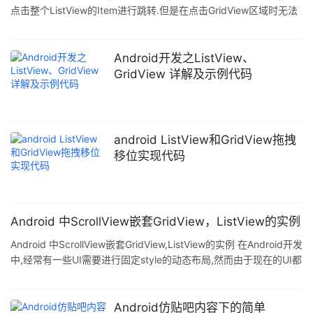
点击整个ListView的Item进行跳转.但是在点击GridView区域时无法
进行页面的跳转.这是因为GridView获得了焦点.导致点击无法跳转.
解决方法就是: 1.在Item最外层加上
android:descendantFocusability="blocksDescendants" 2.在
Android开发之ListView、
Adapter中添加 holder.mGridView.setClickable(false); h
GridView 详解及示例代码
android ListView和GridView拖拽
移位实现代码
Android 中ScrollView嵌套GridView，ListView的实例
Android 中ScrollView嵌套GridView,ListView的实例 在Android开发
中,经常有一些UI需要进行固定style的动态布局,然而由于现在的UI都
喜欢把一个界面拉的很长,所以我们很多情况下需要使用ScrollView
来嵌套列表控件来实现UI.这样就导致了很多不顺心的问题. 问题一:
列表控件显示不完全 原因是嵌套情况下,ScrollView不能正确的计算
Android仿贴吧内容下的简单