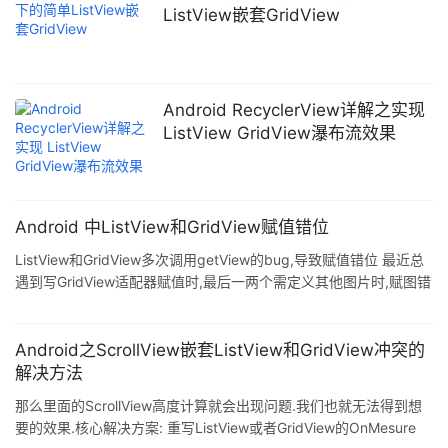
列表控件的高度. 有两种解决方案 方案一 在适配器赋值完成后代码
ListView嵌套GridView
动态计算列表的高度.这里贴出ListView的计算代
Android RecyclerView详解之实现
ListView GridView瀑布流效果
Android 中ListView和GridView赋值错位
ListView和GridView多次调用getView的bug,导致赋值错位 最近总
遇到写GridView适配器赋值时,最后一两个需定义其他图片时,赋图错
误,原因就是适配器的getView多次调用,导致数据赋值错误,上网搜索
终于找到解决方案,以此记录下. 一.ListView 1.原因 因为listView一般
用的是wrap_content,高度不确定,导致系统需要不断地测量,也就多
Android之ScrollView嵌套ListView和GridView冲突的
次调用onMeasure方法,所以就多次调用getView. 2.解决 很简单,把
解决方法
宽高写死即可(明确给个数字或者
那么里面的ScrollView高度计算就会出现问题.我们也就无法得到想
要的效果.核心解决方案: 重写ListView或者GridView的OnMesure