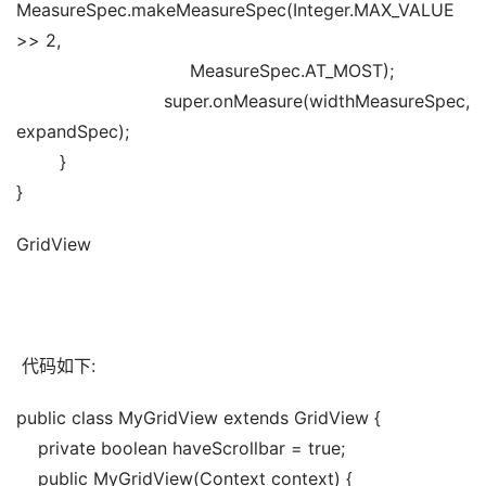
MeasureSpec.makeMeasureSpec(Integer.MAX_VALUE 
>> 2,
                                MeasureSpec.AT_MOST);
                super.onMeasure(widthMeasureSpec, 
expandSpec);
        }
}
GridView
 代码如下:
public class MyGridView extends GridView {   
    private boolean haveScrollbar = true;   
    public MyGridView(Context context) {   