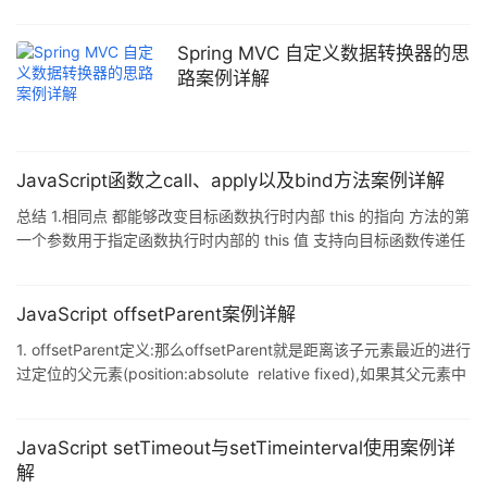
务中.在BOM的window对象中,有这样的两个函数是用于设置定时器
setTimeout(function,delay);//设置延时多少毫秒执行该函数,只执行
一次,返回值是一个id setInterval(function,delay);//设置间隔多少毫
Spring MVC 自定义数据转换器的思
米一直执行该函数,执行多次,返回值是一个id 两者的区别就在于
路案例详解
setTimeout方式只执行一次,而
JavaScript函数之call、apply以及bind方法案例详解
总结 1.相同点 都能够改变目标函数执行时内部 this 的指向 方法的第
一个参数用于指定函数执行时内部的 this 值 支持向目标函数传递任
意个参数 若不向方法的第一个参数传值或者传递 undefined.null,则
在 JavaScript 正常模式下,目标函数内部的 this 指向 window 对象,
严格模式下,分别指向 undefined.null. 2.区别 apply() 方法可接收两
JavaScript offsetParent案例详解
个参数,而 call() 和 bind() 方法则可接收多个参数. apply() 方法向目
1. offsetParent定义:那么offsetParent就是距离该子元素最近的进行
标函数
过定位的父元素(position:absolute relative fixed),如果其父元素中
不存在定位则offsetParent为:body元 素 2. 根据定义分别存在以
下几种情况 元素自身有fixed定位,父元素不存在定位,则
offsetParent的结果为null(firefox中为:body,其他浏览器返回为null)
JavaScript setTimeout与setTimeinterval使用案例详
元素自身无fixed定位,且父元素也不存在定位,offsetPa
解