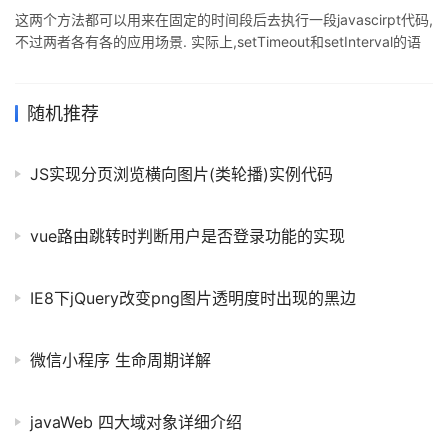
这两个方法都可以用来在固定的时间段后去执行一段javascirpt代码,
不过两者各有各的应用场景. 实际上,setTimeout和setInterval的语
法相同.它们都有两个参数,一个是将要执行的代码字符串,还有一个是
以毫秒为单位的时间间隔,当过了那个时间段之后就将执行那段代码.
不过这两个函数还是有区别的,setInterval在执行完一次代码之后,经
随机推荐
过了那个固定的时间间隔,它还会自动重复执行代码,而setTimeout只
执行一次那段代码. 虽然表面上看来setTimeout只能应用在on-
JS实现分页浏览横向图片(类轮播)实例代码
vue路由跳转时判断用户是否登录功能的实现
IE8下jQuery改变png图片透明度时出现的黑边
微信小程序 生命周期详解
javaWeb 四大域对象详细介绍