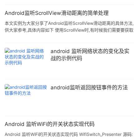
手机助手类软件截获 手机内装有QQ通讯录之类的管理联系人,短信
的应用,被截获. 前提--权限: <uses-permission
Android监听ScrollView滑动距离的简单处理
android:name="android.permission.RECEIVE_SMS" > </uses-
本文实例为大家分享了Android监听ScrollView滑动距离的具体方法,
permission>
供大家参考,具体内容如下 使用ScrollView时,有时候我们需要要获取
它滑动的距离,Android的API给我们提供了设置监听的方法:
scrollView.setOnScrollChangeListener(new
View.OnScrollChangeListener() { @Override
android 监听网络状态的变化及实
public void onScrollChange(View v,
战的示例代码
android监听返回按钮事件的方法
Android 监听WiFi的开关状态实现代码
Android 监听WiFi的开关状态实现代码 WifiSwitch_Presenter 源码: