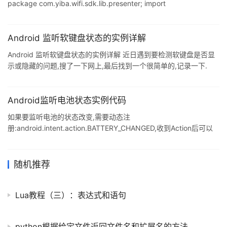
package com.yiba.wifi.sdk.lib.presenter; import
android.content.BroadcastReceiver; import
android.content.Context; import android.content.Intent; import
android.content.IntentFilter; import android.net
Android 监听软键盘状态的实例详解
Android 监听软键盘状态的实例详解 近日遇到要检测软键盘是否显
示或隐藏的问题,搜了一下网上,最后找到一个很简单的,记录一下.
activityRoot是activity的根view,就是xml里面的第一个view,给它设
置一个id. final View activityRootView =
findViewById(R.id.activityRoot);
Android监听电池状态实例代码
activityRootView.getViewTreeObserver().addOnGlobalLayoutLis
如果要监听电池的状态改变,需要动态注
tener(ne
册:android.intent.action.BATTERY_CHANGED,收到Action后可以
根据对应的Key获取你需要的信息,更详细信息可以参考以下例子中
的BatteryChangedReceiver类 具体代码如下所示: package
com.example.charginganimation; import android.app.Activity;
随机推荐
import android.content.BroadcastReceiver; impor
Lua教程（三）：表达式和语句
python根据给定文件返回文件名和扩展名的方法