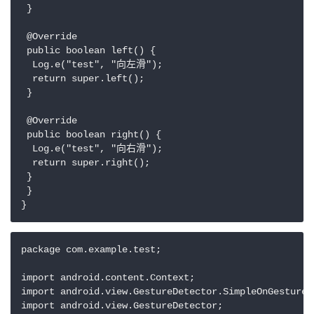
 }

 @Override

 public boolean left() {

  Log.e("test", "向左滑");

  return super.left();

 }

 @Override

 public boolean right() {

  Log.e("test", "向右滑");

  return super.right();

 }

 }

package com.example.test;

import android.content.Context;

import android.view.GestureDetector.SimpleOnGestureLi
import android.view.GestureDetector;
