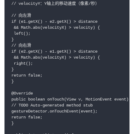
 // velocityY：Y轴上的移动速度（像素/秒）

 // 向左滑

 if (e1.getX() - e2.getX() > distance

  && Math.abs(velocityX) > velocity) {

  left();

 }

 // 向右滑

 if (e2.getX() - e1.getX() > distance

  && Math.abs(velocityX) > velocity) {

  right();

 }

 return false;

 }

 @Override

 public boolean onTouch(View v, MotionEvent event) {

 // TODO Auto-generated method stub

 gestureDetector.onTouchEvent(event);

 return false;

 }
