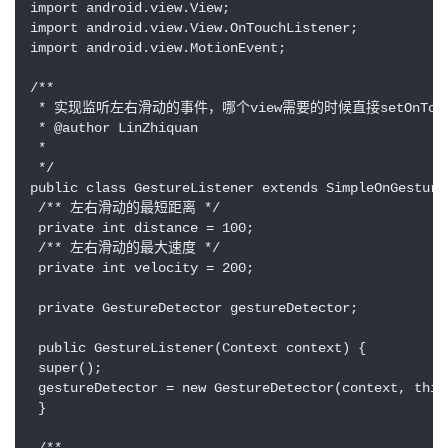
import android.view.View;

import android.view.View.OnTouchListener;

import android.view.MotionEvent;

/**

 * 实现监听左右滑动的事件，哪个view需要的时候直接setOnTouch
 * @author LinZhiquan

 *

 */

public class GestureListener extends SimpleOnGesture
 /** 左右滑动的最短距离 */

 private int distance = 100;

 /** 左右滑动的最大速度 */

 private int velocity = 200;

 private GestureDetector gestureDetector;

 public GestureListener(Context context) {

 super();

 gestureDetector = new GestureDetector(context, this)
 }
