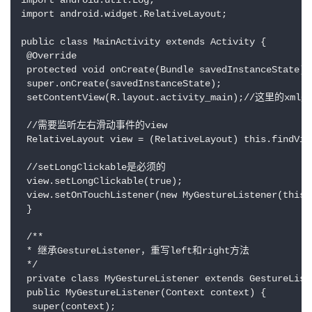
import android.util.Log;

import android.widget.RelativeLayout;

public class MainActivity extends Activity {

 @Override

 protected void onCreate(Bundle savedInstanceState) {
 super.onCreate(savedInstanceState);

 setContentView(R.layout.activity_main);//这里的xm
 //需要监听左右滑动事件的view

 RelativeLayout view = (RelativeLayout) this.findVie
 //setLongClickable是必须的

 view.setLongClickable(true);

 view.setOnTouchListener(new MyGestureListener(this))
 }

 /**

 * 继承GestureListener，重写left和right方法

 */

 private class MyGestureListener extends GestureListe
 public MyGestureListener(Context context) {

  super(context);
