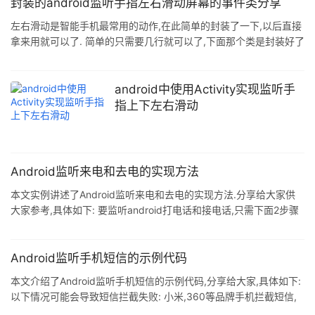
前就想获取屏幕状态,可以通过反射机制调用PowerManager的
封装的android监听手指左右滑动屏幕的事件类分享
isScreenOn方法 . 具体实现,见代码: 直接上代码: 1.定义一个接收广
左右滑动是智能手机最常用的动作,在此简单的封装了一下,以后直接
播的类 package com.app.lib; im
拿来用就可以了. 简单的只需要几行就可以了,下面那个类是封装好了
的. package com.example.test; import android.os.Bundle;
import android.app.Activity; import android.content.Context;
import android.util.Log; import android.widget.RelativeLayout;
android中使用Activity实现监听手
public c
指上下左右滑动
Android监听来电和去电的实现方法
本文实例讲述了Android监听来电和去电的实现方法.分享给大家供
大家参考,具体如下: 要监听android打电话和接电话,只需下面2步骤
第一步,写一个Receiver继承自BroadcastReceiver import
android.app.Service; import
android.content.BroadcastReceiver; import
Android监听手机短信的示例代码
android.content.Context; import android.content.Intent; import
本文介绍了Android监听手机短信的示例代码,分享给大家,具体如下:
andr
以下情况可能会导致短信拦截失败: 小米,360等品牌手机拦截短信,
短信的优先级给了系统 用户禁用短信权限 手机连接电脑,被电脑端的