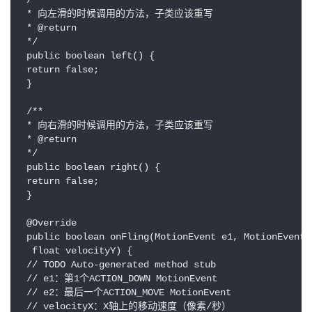
 /**

 * 向左滑的时候调用的方法，子类应该重写

 * @return

 */

 public boolean left() {

 return false;

 }

 /**

 * 向右滑的时候调用的方法，子类应该重写

 * @return

 */

 public boolean right() {

 return false;

 }

 @Override

 public boolean onFling(MotionEvent e1, MotionEvent 
  float velocityY) {

 // TODO Auto-generated method stub

 // e1：第1个ACTION_DOWN MotionEvent

 // e2：最后一个ACTION_MOVE MotionEvent

 // velocityX：X轴上的移动速度（像素/秒）
