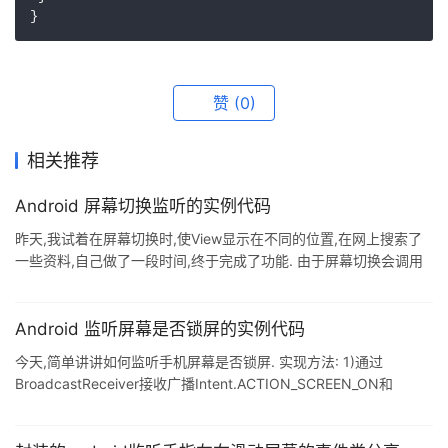
赞
(0)
相关推荐
Android 屏幕切换监听的实例代码
昨天,我试着在屏幕切换时,使View显示在不同的位置,在网上搜索了
一些资料,自己做了一段时间,终于完成了功能. 由于屏幕切换会调用
activity的各个生命周期,所以需要在manifest的activity属性加上代
码
android:configChanges="keyboardHidden|orientation|screenSi
Android 监听屏幕是否锁屏的实例代码
ze|locale|layoutDirection" 然后重写onConfigurationChanged(),
今天,简单讲讲如何监听手机屏幕是否锁屏. 实现方法: 1)通过
加上自己的处理代码 @Override p
BroadcastReceiver接收广播Intent.ACTION_SCREEN_ON和
Intent.ACTION_SCREEN_OFF可以判断屏幕状态是否锁屏,但是只有
屏幕状态发生改变时才会发出广播: 2)如果要在屏幕状态发生改变之