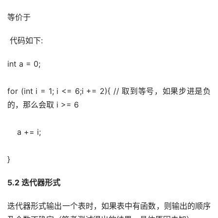
等价于
 代码如下:
int a = 0;
for (int i = 1; i <= 6;i += 2){ // 取到等号，如果步进是负
的，那么会取 i >= 6
    a += i;
}
5.2 迭代器形式
迭代器形式输出一个表时，如果表中有函数，则输出的顺序