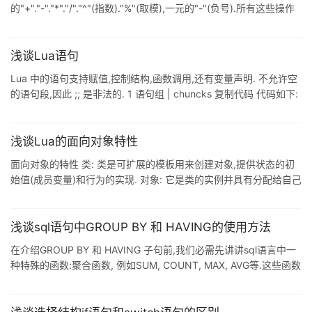
的"+"."-"."*"."/"."^"(指数)."%"(取模),一元的"-"(负号).所有这些操作
符都可用于实数.然而需要特别说明的是取模操作符(%),Lua中对该操
作符的定义为: 复制代码 代码如下: a % b == a - floor(a / b) * b
由此可以推演出x % 1的
浅谈Lua语句
Lua 中的语句支持赋值,控制结构,函数调用,还有变量声明. 不允许空
的语句段,因此 ;; 是非法的. 1 语句组 | chuncks 复制代码 代码如下:
chunck ::= {stat[';']} ([';'] 应该是表示语句组后面 ; 是可选项.) 2 语
句块 | blocks 复制代码 代码如下: block ::= chunck stat ::= do
block end 可以将一个语句块显式地写成语句组,可以用于控制局部
浅谈Lua的面向对象特性
变量的作用范围. 3 赋值 | assignment Lua
面向对象的特性 类: 类是可扩展的模板用来创建对象,提供状态的初
始值(成员变量)和行为的实现. 对象: 它是类的实例并具有分配给自己
独立的内存. 继承: 它是由变量和类的函数被其他类继承的概念. 封
装: 它是将数据和函数相结合的一类内的方法.数据可以在类的外部与
函数的帮助下进行访问.它也被称为数据抽象. Lua的OOP 在Lua中实
浅谈sql语句中GROUP BY 和 HAVING的使用方法
现面向对象与表和Lua的第一类函数.通过将函数和相关数据插入表
在介绍GROUP BY 和 HAVING 子句前,我们必需先讲讲sql语言中一
中形成一个对象.继承可以在metatables的帮助下来实现,提供了一个
种特殊的函数:聚合函数, 例如SUM, COUNT, MAX, AVG等.这些函数
查找机制不存在的函数(方法)和在
和其它函数的根本区别就是它们一般作用在多条记录上. SELECT
SUM(population) FROM bbc 这里的SUM作用在所有返回记录的
population字段上,结果就是该查询只返回一个结果,即所有 国家的总