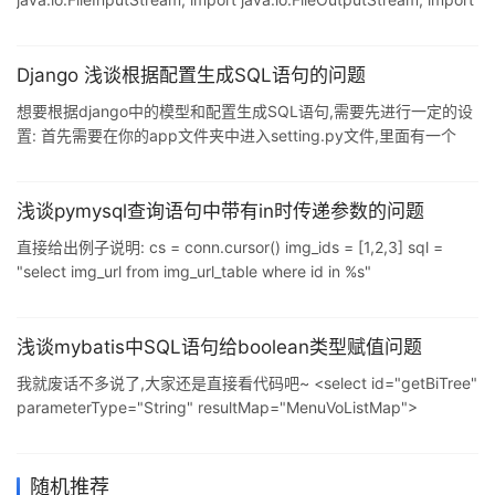
java.io.ObjectInputStream; import java.io.ObjectOutputStream;
class Student implements Serializable { private String name;
public Student(String name)
Django 浅谈根据配置生成SQL语句的问题
想要根据django中的模型和配置生成SQL语句,需要先进行一定的设
置: 首先需要在你的app文件夹中进入setting.py文件,里面有一个
DATABASES,进行设置数据库的配置信息: DATABASES = {
'default': { # 'ENGINE': 'django.db.backends.sqlite3', # 'NAME':
os.path.join(BASE_DIR, 'db.sqlite3'), 'ENGINE':
浅谈pymysql查询语句中带有in时传递参数的问题
'django.db.backends.mysql',
直接给出例子说明: cs = conn.cursor() img_ids = [1,2,3] sql =
"select img_url from img_url_table where id in %s"
cs.execute(sql, (img_ids, )) # 直接传递元组包裹列表即可 补充知
识:Python将多行数据处理成SQL语句中where条件in(' ',' ',' ')的数据
在工作中有时需要查询上万行指定的数据,就会用到SQL语句中
浅谈mybatis中SQL语句给boolean类型赋值问题
select * from ta
我就废话不多说了,大家还是直接看代码吧~ <select id="getBiTree"
parameterType="String" resultMap="MenuVoListMap">
SELECT m.menu_id , m.parent_id , m.`name` , 1 opens FROM
menu m WHERE m.is_valid = 1 AND (m.type = 0 or m.type = 1)
and m.men
随机推荐