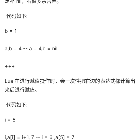
足补 nil，右值多余舍弃。
 代码如下:
b = 1
a,b = 4 -- a = 4,b = nil 
+++
Lua 在进行赋值操作时，会一次性把右边的表达式都计算出
来后进行赋值。
 代码如下:
i = 5
i,a[i] = i+1, 7 -- i = 6 ,a[5] = 7