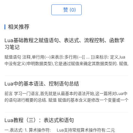
赞
(0)
相关推荐
Lua基础教程之赋值语句、表达式、流程控制、函数学
习笔记
赋值语句 注释,单行用(--)来表示:多行用(--[[ ... ]])来标示: 定义,lua
中没有定义(申明数据类型),它是通过赋值来确定其数据类型的. 赋值,
是改变一个变量的值和改变表域的最基本的方法. a = "hello" ..
"world" Lua可以对多个变量同时赋值,变量列表和值列表的各个元素
用逗号分开,赋值语句右边的值会依次赋给左边的变量.a, b = 10,
Lua中的基本语法、控制语句总结
2*x <--> a=10; b=2*x 遇到赋值语句Lua会先计算右边所有的
前言 学习一门语言,首先就是从最基本的语法开始,这一篇将对Lua中
的语句进行概要的总结. 赋值 赋值的基本含义是修改一个变量或一个
table中字段的值,这个和其它语言没有多少区别,但是对于Lua,有一
个特性,它允许"多重赋值",也就是一下子将多个值赋予多个变量,例如
以下代码: 复制代码 代码如下: local x1, x2 = 2, 4 print(x1) -->2
Lua教程（三）：表达式和语句
print(x2) -->4 在多重赋值中,Lua先对等号右边的所有元素求值,
一.表达式: 1. 算术操作符: Lua支持常规算术操作符有:二元
然后才执行赋值