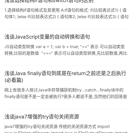
浅谈选择结构if语句和switch语句的区别
人口数. having是分组(group by)后的筛选条件,分组后的数据组内
1.选择结构if语句格式及其使用 A:if语句的格式: if(比较表达式1) { 语
再筛选 where则是在分组前筛选 通过
句体1; }else if(比较表达式2) { 语句体2; }else if(比较表达式3) { 语句
体3; } ... else { 语句体n+1; } B:执行流程: 首先计算比较表达式1看
其返回值是true还是false, 如果是true,就执行语句体1,if语句结束. 如
果是false,接着计算比较表达式2看其返回值是true还是false, 如果是
浅谈JavaScript变量的自动转换和语句
true,就执行语句体2,if语句结束. 如果是fa
JS自动类型转换 var a = 1; var b = true; "==" 表示 可以自动类型
转换,比较的是数值 "===" 表示可以自动类型转换,先比较数值,再比
较类型 if (a == b) { alert("相等"); //打印 }else{ alert("不等"); } 三目
运算 var c = 10/2 > 4 ? 5 : 3 ; alert(c); 关于for循环 for ( var i = 0;
i &
浅谈Java finally语句到底是在return之前还是之后执行
(必看篇)
网上有很多人探讨Java中异常捕获机制try...catch...finally块中的
finally语句是不是一定会被执行?很多人都说不是,当然他们的回答是
正确的,经过我试验,至少有两种情况下finally语句是不会被执行的:
(1)try语句没有被执行到,如在try语句之前就返回了,这样finally语句
就不会执行,这也说明了finally语句被执行的必要而非充分条件是:相
浅谈java7增强的try语句关闭资源
应的try语句一定被执行到. (2)在try块中有System.exit(0);这样的语
java7增强的try语句关闭资源 传统的关闭资源方式 import
句,System.exit(0);
java.io.FileInputStream; import java.io.FileOutputStream; import