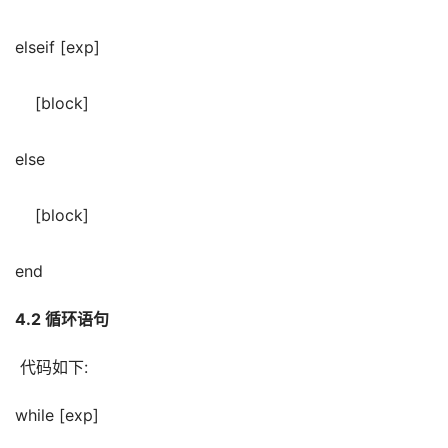
elseif [exp]
    [block]
else
    [block]
end
4.2 循环语句
 代码如下:
while [exp]