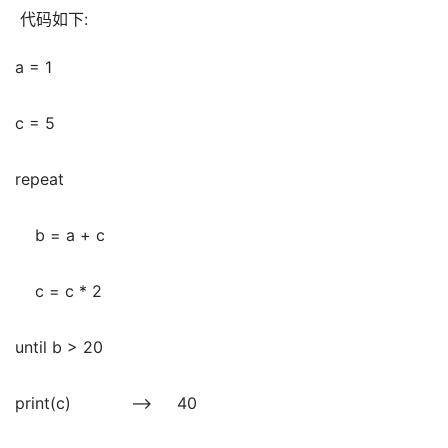
 代码如下:
a = 1
c = 5
repeat
    b = a + c
    c = c * 2
until b > 20
print(c)            -->     40