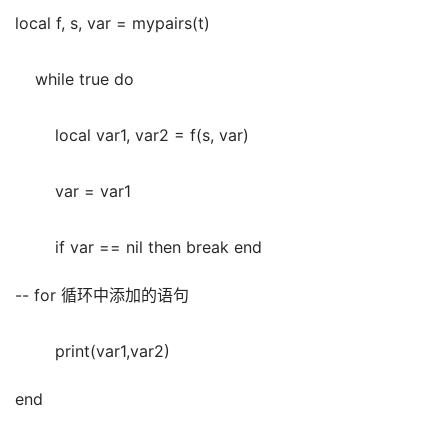
local f, s, var = mypairs(t)
    while true do
        local var1, var2 = f(s, var)
        var = var1
        if var == nil then break end
-- for 循环中添加的语句
        print(var1,var2)
end