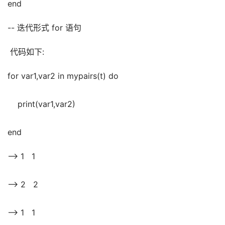
end
-- 迭代形式 for 语句
 代码如下:
for var1,var2 in mypairs(t) do
    print(var1,var2)
end
--> 1   1
--> 2   2
--> 1   1