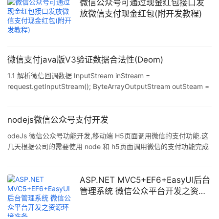
微信公众号可通过现金红包接口发
放微信支付现金红包(附开发教程)
微信支付java版V3验证数据合法性(Deom)
1.1 解析微信回调数据 InputStream inStream =
request.getInputStream(); ByteArrayOutputStream outSteam =
new ByteArrayOutputStream(); byte[] buffer = new byte[1024];
int len = 0; while ((len = inStream.read(buffer)) != -1) {
outSteam.write(buffer, 0, len); } o
nodejs微信公众号支付开发
odeJs 微信公众号功能开发,移动端 H5页面调用微信的支付功能.这
几天根据公司的需要使用 node 和 h5页面调用微信的支付功能完成
支付需求.现在把开发过程重新捋一遍,以帮助更多的开发者顺利的完
成微信支付功能的开发.(微信暂时还没有提供 node 的支付功能) 一.
请求CODE 请求 code 的目的就是获取用户的 openid(用户相对于当
ASP.NET MVC5+EF6+EasyUI后台
前公众号的唯一标识) 和access_token,请求的
管理系统 微信公众平台开发之资源
API:https://open.weixin.qq.com/connect/oauth2/a
环境准备