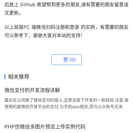
后放上 Github 希望帮到更多的朋友,请有需要的朋友留意该
文更新。
以上就是PC 端微信扫码注册和登录 的实例，有需要的朋友
可以参考下，谢谢大家对本站的支持！
赞
(0)
相关推荐
微信支付的开发流程详解
最近在公司做了微信支付的接入,这里总结下开发的一些经验 注意,我
使用的是微信开放平台的支付,与手机app相关,而与公众账号无关.
微信支付的主要操作流程 1.用户浏览app,选定商品然后下单. 2.服务
器处理订单逻辑,开始正式发起支付流程 3.首先,后台服务器向weixin
服务器发起请求,获取一个token. 4.后台服务器拿到token,使用和其
PHP仿微信多图片预览上传实例代码
他参数加密,再次向weixin服务器发起请求,获取一个预支付prepayid