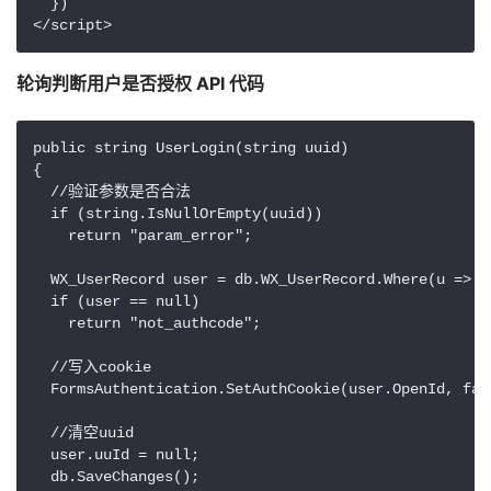
  })

轮询判断用户是否授权 API 代码
public string UserLogin(string uuid)

{

  //验证参数是否合法

  if (string.IsNullOrEmpty(uuid))

    return "param_error";

  WX_UserRecord user = db.WX_UserRecord.Where(u => u
  if (user == null)

    return "not_authcode";

  //写入cookie

  FormsAuthentication.SetAuthCookie(user.OpenId, fals
  //清空uuid

  user.uuId = null;

  db.SaveChanges();
