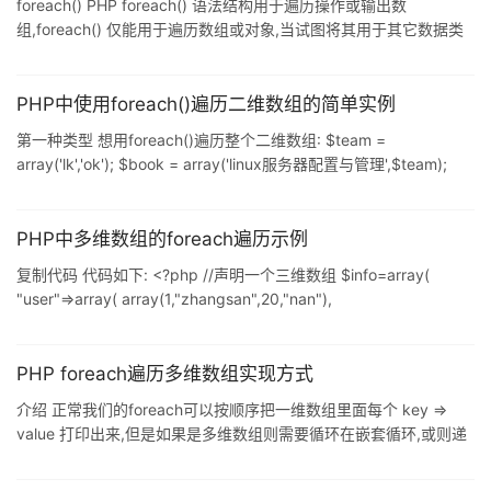
foreach() PHP foreach() 语法结构用于遍历操作或输出数
组,foreach() 仅能用于遍历数组或对象,当试图将其用于其它数据类
型或者一个未初始化的变量时会产生错误. 语法: foreach (array as
$value) statement // 或者: foreach (array as $key => $value)
statement 上述语法中,每次循环将当前单元的值赋给 $value 并且
PHP中使用foreach()遍历二维数组的简单实例
数组内部的指针向前移一步.在第二种语法格式中还将当前单元的键
第一种类型 想用foreach()遍历整个二维数组: $team =
名也会在每次
array('lk','ok'); $book = array('linux服务器配置与管理',$team);
foreach($book as $k=>$val) //for $book each $value( as ) echo
$k.'=>'.$val.''; 输出结果是: 0=>linux服务器配置与管理 1=>Array 当
然,其实我是想要所有具体内容,而不是输出array... 所以应该采用如
PHP中多维数组的foreach遍历示例
下做法
复制代码 代码如下: <?php //声明一个三维数组 $info=array(
"user"=>array( array(1,"zhangsan",20,"nan"),
array(2,"lisi",20,"nan"), array(3,"wangwu",25,"nv") ),
"score"=>array( array(1,1
PHP foreach遍历多维数组实现方式
介绍 正常我们的foreach可以按顺序把一维数组里面每个 key =>
value 打印出来,但是如果是多维数组则需要循环在嵌套循环,或则递
归实现,但是这些方式都不够灵活,因为在不确定该数组是几维的情况
下,不可能永无止境的嵌套循环,如果采用递归到可以解决,但是如果只