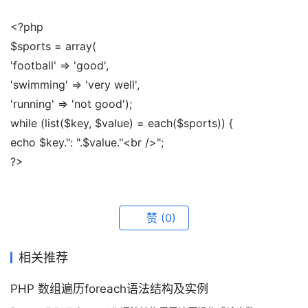
<?php 
$sports = array( 
'football' => 'good', 
'swimming' => 'very well', 
'running' => 'not good'); 
while (list($key, $value) = each($sports)) { 
echo $key.": ".$value."<br />"; 
?>
赞
(0)
相关推荐
PHP 数组遍历foreach语法结构及实例