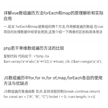
var arr = [1, 2, 3, 4, 5]; _.each(arr, function(el) { console.log(el);
}); 上面的代码会依次输出1, 2, 3, 4, 5,是不是很有意思,遍历一个数
组连for循环都不用自己写了._.each()方法遍历数组非常好用,但是它
详解vue数组遍历方法forEach和map的原理解析和实际
的内部实现一点都不难.下面就一起来看看到底是如何实现_
应用
一.前言 forEach和map是数组的两个方法,作用都是遍历数组.在vue
项目的处理数据中经常会用到,这里介绍一下两者的区别和具体用法
示例. 二.代码 1. 相同点 都是数组的方法 都用来遍历数组 两个函数
都有4个参数:匿名函数中可传3个参数item(当前项), index(当前项的
索引), arr(原数组),还有一个可选参数this 匿名函数中的this默认是指
php若干单维数组遍历方法的比较
向window的 对空数组不会调用回调函数 不会改变原数组(某些情况
复制代码 代码如下: <?php //a
下可改变) 2. forEach (1) 没有返回值. var
$arr=array('a'=>'abc','b'=>123,'c'=>true); //b //$arr=range('a','d');
//1 for($i=0;$i<sizeof($arr);$i++) echo $arr[$i].', '; echo '<br />';
//2 foreach($arr as $key) echo "$key, "; echo '<br />'; /
JS数组遍历中for,for in,for of,map,forEach各自的使用
方法与优缺点
JS数组遍历普通函数 优点:支持流程控制(break.continue.return)
for const arr = ["A", "B", "C"] for(let i = 0; i<arr.length; i++){
console.log(arr[i]) } 优点:能够对索引精确控制缺点:语法较为繁琐
for in const arr = ["A","B","C"] arr[