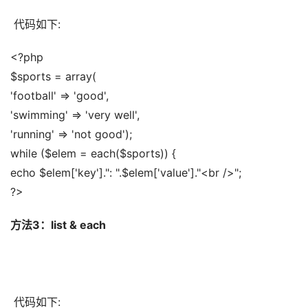
 代码如下:
<?php 
$sports = array( 
'football' => 'good', 
'swimming' => 'very well', 
'running' => 'not good'); 
while ($elem = each($sports)) { 
echo $elem['key'].": ".$elem['value']."<br />"; 
?>
方法3：list & each
 代码如下: