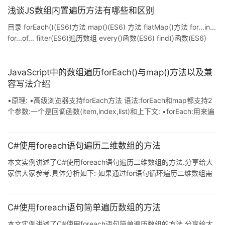
浅谈JS数组内置遍历方法有哪些和区别
目录 forEach()(ES6)方法 map()(ES6) 方法 flatMap()方法 for...in...
for...of... filter(ES6)遍历数组 every()函数(ES6) find()函数(ES6)
findIndex()函数 (ES6) forEach()(ES6)方法 forEach()(ES6)方法对
数组的每个元素执行一次给定的函数. 1. 数组里的元素个数有几个,该
方法里的回调就会执行几次 2. 第一个参数是数组里的元素,第二个
JavaScript中的数组遍历forEach()与map()方法以及兼
参数为数组里元素的索引
容写法介绍
•原理: •高级浏览器支持forEach方法 语法:forEach和map都支持2
个参数:一个是回调函数(item,index,list)和上下文: •forEach:用来遍
历数组中的每一项:这个方法执行是没有返回值的,对原来数组也没有
影响: •数组中有几项,那么传递进去的匿名回调函数就需要执行几次:
•每一次执行匿名函数的时候,还给其传递了三个参数值:数组中的当
C#使用foreach语句遍历二维数组的方法
前项item,当前项的索引index,原始数组input: •理论上这个方法是没
本文实例讲述了C#使用foreach语句遍历二维数组的方法.分享给大
有返回值的,仅仅是遍历数组中的每一项,不对原来数组进行
家供大家参考.具体分析如下: 如果通过for语句循环遍历二维数组需
要两重循环才可以,二foreach语句只需要一次可以完全遍历整个二维
数组,下面是代码演示 using System; public class w3demo{ public
static void Main() { int sum = 0; int[,] nums = new int[3,5]; //
C#使用foreach语句简单遍历数组的方法
give nums some values for(int i
本文实例讲述了C#使用foreach语句简单遍历数组的方法.分享给大