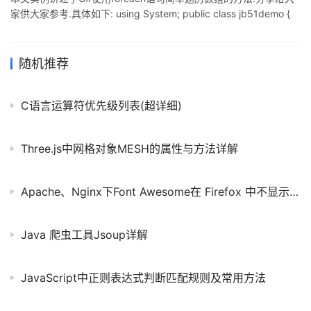
家供大家参考.具体如下: using System; public class jb51demo {
public static void Main() { int sum = 0; int[] nums = new int[10];
// give nums some values for(int i = 0; i < 10; i++) nums[i] = i; //
use foreach to display and su
随机推荐
C语言运算符优先级列表(超详细)
Three.js中网格对象MESH的属性与方法详解
Apache、Nginx下Font Awesome在 Firefox 中不显示问题解决方法
Java 爬虫工具Jsoup详解
JavaScript中正则表达式判断匹配规则及常用方法