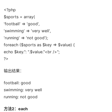
<?php 
$sports = array( 
'football' => 'good', 
'swimming' => 'very well', 
'running' => 'not good'); 
foreach ($sports as $key => $value) { 
echo $key.": ".$value."<br />"; 
?>
输出结果：
football: good 
swimming: very well 
running: not good
方法2：each