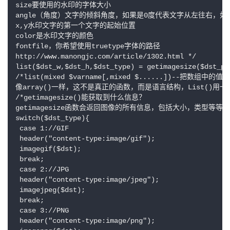
size要使用的水印的字体大小

angle（角度）文字的倾斜角度，如果是0度代表文字从左往右，如果
x,y水印文字的第一个文字的起始位置

color是水印文字的颜色

fontfile，你希望使用truetype字体的路径

http://www.manongjc.com/article/1302.html */

list($dst_w,$dst_h,$dst_type) = getimagesize($dst_pat
/*list(mixed $varname[,mixed $......])--把数组中的
像array()一样，这不是真正的函数，而是语言结构，List()用一
/*getimagesize()能获取到什么信息？

getimagesize函数会返回图像的所有信息，包括大小，类型等等*/
switch($dst_type){

 case 1://GIF

 header("content-type:image/gif");

 imagegif($dst);

 break;

 case 2://JPG

 header("content-type:image/jpeg");

 imagejpeg($dst);

 break;

 case 3://PNG

 header("content-type:image/png");
