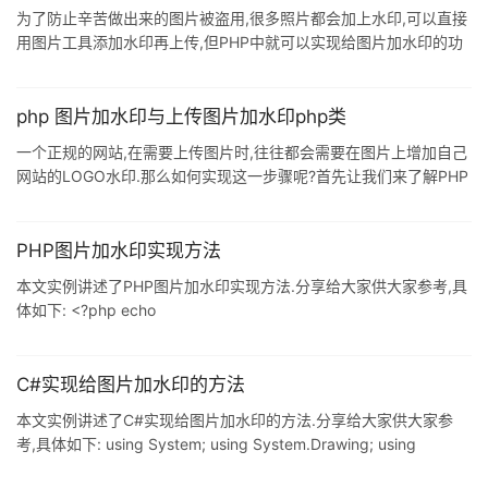
为了防止辛苦做出来的图片被盗用,很多照片都会加上水印,可以直接
用图片工具添加水印再上传,但PHP中就可以实现给图片加水印的功
能,本文章向码农们介绍 php 给图片加水印的两种方法,感兴趣的码
农可以参考一下本文章的源代码. 方法一:PHP最简单的加水印方法
<?php $img = imagecreatefromjpeg($filename); $logo =
php 图片加水印与上传图片加水印php类
imagecreatefromjpeg($filename); /*imagecraetefromjpeg-由文
一个正规的网站,在需要上传图片时,往往都会需要在图片上增加自己
件或URL创建一个新图像
网站的LOGO水印.那么如何实现这一步骤呢?首先让我们来了解PHP
图片加水印的原理. 通过判断文件类型建立图形,然后把其复制到原建
立的图形上,填充并建立rectangle,以备写入imagestring()或是在原
已经定好的图像程序当中判断水印类型:一是字符串,另是增加一个图
PHP图片加水印实现方法
形对象在上面.以下是PHP图片加水印的转载! 参数说明:
本文实例讲述了PHP图片加水印实现方法.分享给大家供大家参考,具
$max_file_size : 上传文件大小限制, 单位BYTE $destination_folde
体如下: <?php echo
img_water_mark("2008112023204423477802.gif",
"copyImg.png", $savepath=null, $savename="123.gif",
$positon=2, $alpha=60); /** * 图片加水印(适用于png/jpg/gif格
C#实现给图片加水印的方法
式) * * @author flynetcn *
本文实例讲述了C#实现给图片加水印的方法.分享给大家供大家参
考,具体如下: using System; using System.Drawing; using
System.Drawing.Imaging; using System.Drawing.Drawing2D;