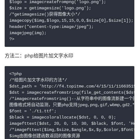
$logo = imagecreatefrompng('logo.png');

$size = getimagesize('logo.png');

/*getimagesize()获得图像大小*/

imagecopy($img,$logo,15,15,0,0,$size[0],$size[1]);

header("centent-type:image/jpeg");

imagejpeg(img);

?>
方法二：php给图片加文字水印
<?php

/*给图片加文字水印的方法*/

$dst_path = 'http://f4.topitme.com/4/15/11/1166351597
$dst = imagecreatefromstring(file_get_contents($dst_p
/*imagecreatefromstring()--从字符串中的图像流
图像格式将自动监测，只要php支持jpeg,png,gif,wbmp,gd2.*/

$font = './t1.ttf';

$black = imagecolorallocate($dst, 0, 0, 0);

imagefttext($dst, 20, 0, 10, 30, $black, $font, 'Hell
/*imagefttext($img,$size,$angle,$x,$y,$color,$fontfil
$img由图像创建函数返回的图像资源
