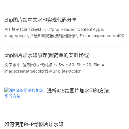
php图片加中文水印实现代码分享
例1 复制代码 代码如下: <?php Header("Content-type:
image/png"); /*通知浏览器,要输出图像*/ $im = imagecreate(400
, 300); /*定义图像的大小*/ $gray = ImageColorAllocate($im ,
235 , 235 , 235); $pink = ImageColorAllocate($im, 255 , 128 ,
255); $fontfile = "simkai.ttf
php图片加水印原理(超简单的实例代码)
文字水印: 复制代码 代码如下: $w = 80; $h = 20; $im =
imagecreatetruecolor($w,$h); $textcolor =
imagecolorallocate($im, 123, 12, 255); $white =
imagecolorallocate($im, 255, 255, 255); $grey =
imagecolorallocate($im, 128, 128, 128); $black =
浅析iOS给图片加水印的方法
imagecolorallocate($im
如何使用PHP给图片加水印