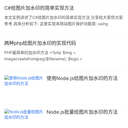
namespace Tutorial { class WaterMark { [STAThread] static void
Main(string[] args) { //set a working directory str
C#给图片加水印的简单实现方法
本文实例讲述了C#给图片加水印的简单实现方法.分享给大家供大家
参考.具体分析如下: 这里实现本网站图片保护功能类: using
System; using System.Collections.Generic; using System.Linq;
using System.Web; using System.Drawing;//image的命名空间
namespace 实现本网站图片保护功能 { public class
两种php给图片加水印的实现代码
yanzhengma:IHttpHandler { public boo
PHP最简单的加水印方法 <?php $img =
imagecreatefromjpeg($filename); $logo =
imagecreatefromjpeg($filename); /*imagecraetefromjpeg-由文
件或URL创建一个新图像 imagecreatefromjpeg(string $filename)
如果启用了fopen包装器,URL可以作为文件名*/
使用Node.js给图片加水印的方法
imagecopy($img,$logo,15,15,0,0,$width,$height); /*
Node.js批量给图片加水印的方法