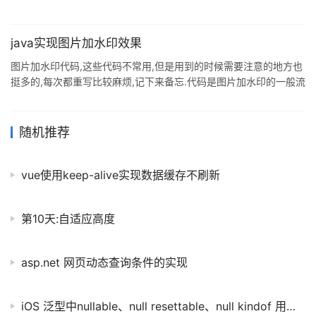
java实现图片加水印效果
图片加水印代码,这些代码不常用,但是用到的时候需要注意的地方也
挺多的,每次都重写比较麻烦,记下来备忘.代码是图片加水印的一般流
程,可根据实际项目需要自行修改. 注:代码在JPG和PNG格式图片下
测试通过,其他图片格式请自行测试和修改 import
java.awt.AlphaComposite; import java.awt.Color; import
随机推荐
java.awt.Font; import java.awt.FontMetrics; import
java.awt.Graphics2D;
vue使用keep-alive实现数据缓存不刷新
第10天:自适应高度
asp.net 网页动态查询条件的实现
iOS 泛型中nullable、null resettable、null kindof 用法详解