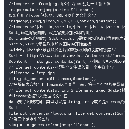
/*imagecraetefromjpeg-由文件或URL创建一个新图像

imagecreatefromjpeg(string $filename)

如果启用了fopen包装器，URL可以作为文件名*/

imagecopy($img,$logo,15,15,0,0,$width,$height);

/*imagecopy($dst_im,$src_im,$dst_x,$dst_y,$src_x,$sr
$dst_im是背景图像，就是需要添加水印的图片

$src_im是水印图片；$dst_x,#dst_y需要把水印放到背景图片的(x
$src_x,$src_y是截取水印的图片的开始坐标

$width，$height是截取的图片的就是水印的长度和宽度*/

$url = 'http://www.stchat.cn/data/attachment/forum/2
$content = file_get_contents($url);//把url写入到co
/*file_get_contents--将整个文件读入到一个字符串*/

$filename = 'tmp.jpg';

file_put_contents($filename,$content);

//把所有内容放到filename这个变量里面，第一个存放的是背景图
/*file_put_contents(string $filename,mixed $da
filename要被写入数据的文件名

data要写入的数据，类型可以是string,array或者是stream资源*
$url = '';

file_put_contents('logo.png',file_get_contents($url))
//第二个是水印的图片

$img = imagecreatefromjpeg($filename);
