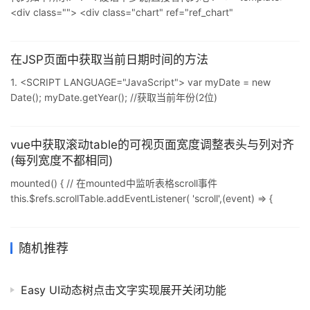
<div class=""> <div class="chart" ref="ref_chart"
style="width:370px;height:250px;"> </div> </div>
</template> <script lang=&
在JSP页面中获取当前日期时间的方法
1. <SCRIPT LANGUAGE="JavaScript"> var myDate = new
Date(); myDate.getYear(); //获取当前年份(2位)
myDate.getFullYear(); //获取完整的年份(4位,1970-????)
myDate.getMonth(); //获取当前月份(0-11,0代表1月)
myDate.getDate(); //获取当前日(1-31) myDate.getDay(); //获取
vue中获取滚动table的可视页面宽度调整表头与列对齐
当前星期X(0-6,
(每列宽度不都相同)
mounted() { // 在mounted中监听表格scroll事件
this.$refs.scrollTable.addEventListener( 'scroll',(event) => {
this.adjustTable(event); }); }, ...... // target中的属性很多,可以通过
控制台查看--clientWidth可以获取除滚动条外的可视区域宽度
adjustTable(event) { this.clientWidth = event.target.cli
随机推荐
Easy UI动态树点击文字实现展开关闭功能