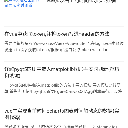
vue实现右上角时间显示实时刷新
<windows.h>#include <sys/timeb.h>#include <time.h> #if
在vue中获取token,并将token写进header的方法
需要准备的东西:Vue+axios+Vuex+Vue-router 1.在login.vue中通过
发送http请求获取token //根据api接口获取token var url =
this.HOST + "/session"; this.$axios.post(url, { username:
this.loginForm.username, password: this.loginForm.pass
}).then(res => { // console.log(res.d
详解pyqt5的UI中嵌入matplotlib图形并实时刷新(挖坑
和填坑)
一.pyqt5的UI中嵌入matplotlib的方法 1.导入模块 导入模块比较简
单,首先声明使用pyqt5,通过FigureCanvasQTAgg创建画布,可以将
画布的图像显示到UI,相当于pyqt5的一个控件,后面的绘图就建立在
这个画布上,然后把这个画布当中pyqt5的控件添加到pyqt5的UI上,
其次要导入matplotlib.figure的Figure ,这里要注意的是
vue中实现当前时间echarts图表时间轴动态的数据(实
matplotlib.figure中的Figure,不是matplotlib.pyplot模块中的
例代码)
Figure,要区分清
代码如下所示: <!-- ! 废话不多说,直接看代码吧 ! --> <template>