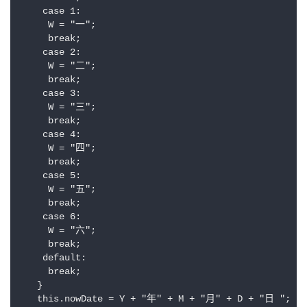
    case 1:

     W = "一";

     break;

    case 2:

     W = "二";

     break;

    case 3:

     W = "三";

     break;

    case 4:

     W = "四";

     break;

    case 5:

     W = "五";

     break;

    case 6:

     W = "六";

     break;

    default:

     break;

   }

   this.nowDate = Y + "年" + M + "月" + D + "日 ";
