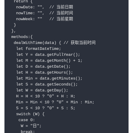
  return {

   nowDate: "",  // 当前日期

   nowTime: "",  // 当前时间

   nowWeek: ""   // 当前星期

  }

 },

 methods:{

  dealWithTime(data) { // 获取当前时间

   let formatDateTime;

   let Y = data.getFullYear();

   let M = data.getMonth() + 1;

   let D = data.getDate();

   let H = data.getHours();

   let Min = data.getMinutes();

   let S = data.getSeconds();

   let W = data.getDay();

   H = H < 10 ? "0" + H : H;

   Min = Min < 10 ? "0" + Min : Min;

   S = S < 10 ? "0" + S : S;

   switch (W) {

    case 0:

     W = "日";

     break;
