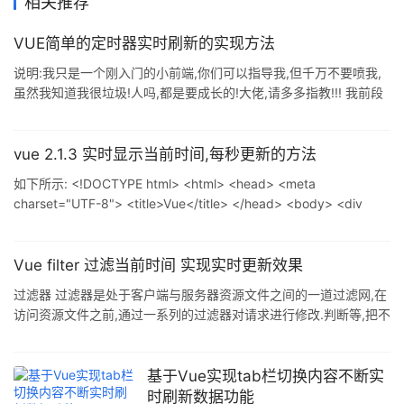
相关推荐
VUE简单的定时器实时刷新的实现方法
说明:我只是一个刚入门的小前端,你们可以指导我,但千万不要喷我,
虽然我知道我很垃圾!人吗,都是要成长的!大佬,请多多指教!!! 我前段
时间刚刚写了一个类似余股票的项目,上边的K线图是要实时去刷新
的,所以要用vue做一个心跳,当然大家也可以选择用websocket,大佬
们感觉肯定很简单,但是我只是一个刚入门的小前端,特此记录一下.
vue 2.1.3 实时显示当前时间,每秒更新的方法
思路 其实思路很简单,首先要了解vue的生命周期和vue的内置函数,
如下所示: <!DOCTYPE html> <html> <head> <meta
其思路就是先定义一个定时器,然后去定时请求后台,到最后关闭这个
charset="UTF-8"> <title>Vue</title> </head> <body> <div
定时器,哈哈,是不是都是废话,但是确实
id="app"> {{date}} </div> <!-- 开发环境版本,包含了用帮助的命令
行警告 --> <script src=&
Vue filter 过滤当前时间 实现实时更新效果
过滤器 过滤器是处于客户端与服务器资源文件之间的一道过滤网,在
访问资源文件之前,通过一系列的过滤器对请求进行修改.判断等,把不
符合规则的请求在中途拦截或修改.也可以对响应进行过滤,拦截或修
改响应. 下面通过代码给大家介绍Vue filter 过滤当前时间 实现实时
更新,具体代码如下所示: <!DOCTYPE html> <html lang="en">
基于Vue实现tab栏切换内容不断实
<head> <meta charset="UTF-8"> <
时刷新数据功能