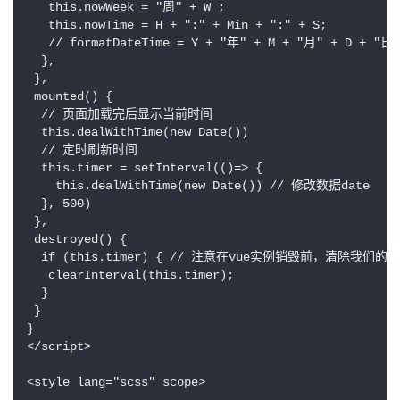
   this.nowWeek = "周" + W ;

   this.nowTime = H + ":" + Min + ":" + S;

   // formatDateTime = Y + "年" + M + "月" + D + "日 "
  },

 },

 mounted() {

  // 页面加载完后显示当前时间

  this.dealWithTime(new Date())

  // 定时刷新时间

  this.timer = setInterval(()=> {

    this.dealWithTime(new Date()) // 修改数据date

  }, 500)

 },

 destroyed() {

  if (this.timer) { // 注意在vue实例销毁前，清除我们的定
   clearInterval(this.timer);

  }

 }

}

</script>

<style lang="scss" scope>
