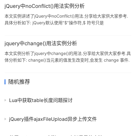
能考虑,如果服务器向浏览器主动推送数据,就要用到ServerPush等
jQuery中noConflict()用法实例分析
技术模拟实现. 举个例子: 通过两个页面互相发送消息实现,消息放到
本文实例讲述了jQuery中noConflict()用法.分享给大家供大家参考.
数据库. /// <summary> //
具体分析如下: jQuery默认使用"$"操作符,$ 符号只是
window.jQuery 对象的一个引用,jQuery.noConflict() ,这个函数将变
量$的控制权让渡给第一个实现它的那个库.这有助于确保jQuery不
会与其他库的$对象发生冲突.在运行这个函数后,就只能使用jQuery
jquery中change()用法实例分析
变量访问jQuery对象.例如,在要用到$("div p")的地方,就必须换成
本文实例分析了jquery中change()的用法.分享给大家供大家参考.具
jQuery(&
体分析如下: change()当元素的值发生改变时,会发生 change 事件.
该事件仅适用于文本域(text field),以及 textarea 和 select 元素. 当
用于 select 元素时,change 事件会在选择某个选项时发生.当用于
text field 或 text area 时,该事件会在元素失去焦点时发生.
随机推荐
一.change的用法 1.触发 change 事件:触发被选元素的 change
Lua中获取table长度问题探讨
jQuery插件ajaxFileUpload异步上传文件