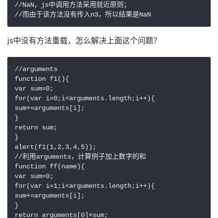
//NaN，js中调用方法采用就近原则；

js中没有方法重载，怎么解决上面这个问题？
//arguments

function f1(){

var sum=0;

for(var i=0;i<arguments.length;i++){

sum+=arguments[i];

}

return sum;

}

alert(f1(1,2,3,4,5));

//利用arguments，计算例子加上数字的和

function ff(name){

var sum=0;

for(var i=1;i<arguments.length;i++){

sum+=arguments[i];

}

return arguments[0]+sum;
