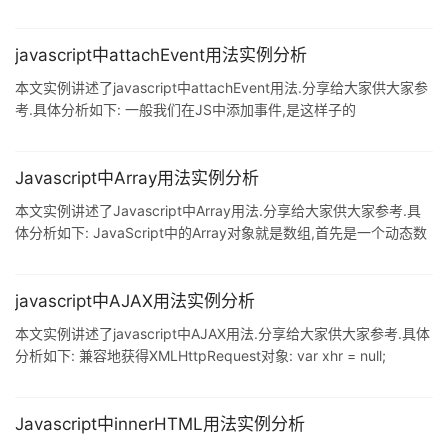
n1+n2; } function add(n1,n2,n3) { return n1+n2+n3; }
alert(add(1,2)); //NaN,js中调用方法采用就近原则: //而由于该方法
没有传入n3,所以结果是NaN js中没有方法重载,怎么解决上面这个
javascript中attachEvent用法实例分析
问题? //arguments function f1(){
本文实例讲述了javascript中attachEvent用法.分享给大家供大家参
考.具体分析如下: 一般我们在JS中添加事件,是这样子的
obj.onclick=method 这种绑定事件的方式,兼容主流浏览器,但如果
一个元素上添加多次同一事件呢? obj.onclick=method1
obj.onclick=method2 obj.onclick=method3 如果这样写,那么只有
Javascript中Array用法实例分析
最后绑定的事件,这里是method3会被执行,这个时候我们就不能用
本文实例讲述了Javascript中Array用法.分享给大家供大家参考.具
onclick这样的写法了,主角改登场了,
体分析如下: JavaScript中的Array对象就是数组,首先是一个动态数
组,而且是一个像C#.Java中"数组.List.HashMap/Dictionary"等的超
强综合体. Array数组 使用方式: 例1: var citys = new Array(); //创
建数组对象,无需初始化长度,动态 citys[0] = '上海'; citys[1] ='北京';
javascript中AJAX用法实例分析
citys[2] = '深圳'; fo
本文实例讲述了javascript中AJAX用法.分享给大家供大家参考.具体
分析如下: 兼容地获得XMLHttpRequest对象: var xhr = null;
if(window.XMLHttpRequest){ //非IE浏览器 xhr =
window.XMLHttpRequest; }else if(window.ActiveXObject){ //IE浏
览器 try{ //高版本,受msxml3.dll+支持 xhr = new
Javascript中innerHTML用法实例分析
ActiveXObject("Msxml2.XMLH