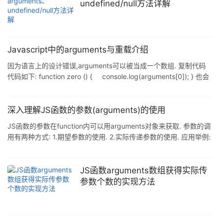
undefined/null方法详解
Javascript中的arguments与重载介绍
因为语言上的设计错误,arguments可以被当成一个数组. 复制代码
代码如下: function zero () { console.log(arguments[0]); } 也会
有 复制代码 代码如下: function zero () { for(var
i=0;i<arguments.length;i++){ console.log(arguments[i]); } }
它利用了Javascript的一个事实,即Javasc 而这里的arguments变量
深入理解JS函数的参数(arguments)的使用
给实
JS函数的参数在function内可以用arguments对象来获取. 参数的调
用有两种方式: 1.期望参数的使用. 2.实际传递参数的使用. 应用举例:
function Test(a, b){ var i, s = "Test函数有"; var numargs =
arguments.length; // 获取实际被传递参数的数值. var expargs =
Test.length; // 获取期望参数的数值,函数定义时的预期参数个数(有
JS函数arguments数组获得实际传
a和b 2个参数). s += (expa
参数个数的实现方法