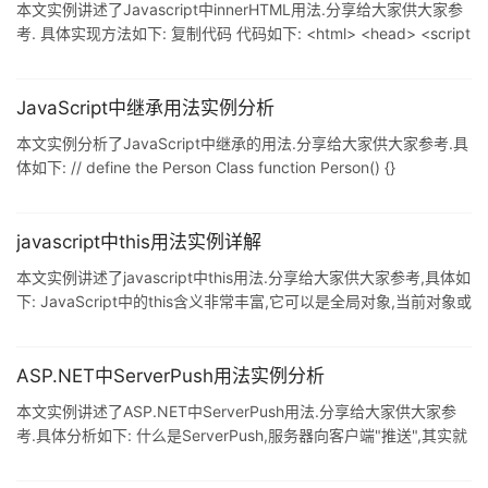
本文实例讲述了Javascript中innerHTML用法.分享给大家供大家参
考. 具体实现方法如下: 复制代码 代码如下: <html> <head> <script
type="text/javascript"> function t(){ var cont =
document.getElementById('container'); var htmlcode = "<p>哈
哈哈哈</p>";
JavaScript中继承用法实例分析
本文实例分析了JavaScript中继承的用法.分享给大家供大家参考.具
体如下: // define the Person Class function Person() {}
Person.prototype.walk = function(){ alert ('I am walking!'); };
Person.prototype.sayHello = function(){ alert ('hello'); }; // define
the Student class function
javascript中this用法实例详解
本文实例讲述了javascript中this用法.分享给大家供大家参考,具体如
下: JavaScript中的this含义非常丰富,它可以是全局对象,当前对象或
者是任意对象,这都取决于函数的调用方式.函数有以下几种调用方式:
作为对象方法调用.作为函数调用.作为构造函数调用.apply或call调
用. 对象方法调用 作为对象方法调用的时候,this会被绑定到该对象.
ASP.NET中ServerPush用法实例分析
var point = { x : 0, y : 0, moveTo : function(x, y) { this.x = this
本文实例讲述了ASP.NET中ServerPush用法.分享给大家供大家参
考.具体分析如下: 什么是ServerPush,服务器向客户端"推送",其实就
是"长连接" 只有浏览器请求服务器端,服务器端才给浏览器响应数据,
不会主动向浏览器推送数据,这是一种安全考虑,也是提高服务器的性