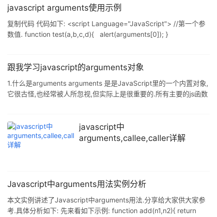
javascript arguments使用示例
复制代码 代码如下: <script Language="JavaScript"> //第一个参
数值. function test(a,b,c,d){ alert(arguments[0]); }
//arguments[0]实际上就是a,同理,arguments[1]就是b,依次c,d
</script> 复制代码 代码如下: <script Language="JavaScript"> {
function fun
跟我学习javascript的arguments对象
1.什么是arguments arguments 是是JavaScript里的一个内置对象,
它很古怪,也经常被人所忽视,但实际上是很重要的.所有主要的js函数
库都利用了arguments对象.所以agruments对象对于javascript程序
员来说是必需熟悉的.在javascript函数体内,标识符arguments具有
特殊含义.它是调用对象的一个特殊属性,用来引用Arguments对
javascript中
象.Arugments对象就像数组,注意这里只是像并不是哈. javascript函
arguments,callee,caller详解
数体内,argument
Javascript中arguments用法实例分析
本文实例讲述了Javascript中arguments用法.分享给大家供大家参
考.具体分析如下: 先来看如下示例: function add(n1,n2){ return