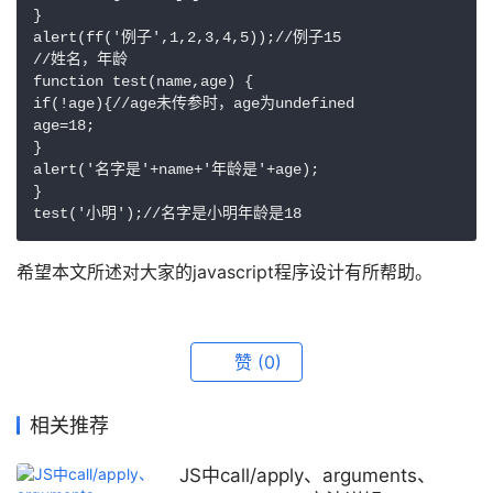
}

alert(ff('例子',1,2,3,4,5));//例子15

//姓名，年龄

function test(name,age) {

if(!age){//age未传参时，age为undefined

age=18;

}

alert('名字是'+name+'年龄是'+age);

}

test('小明');//名字是小明年龄是18
希望本文所述对大家的javascript程序设计有所帮助。
赞
(0)
相关推荐
JS中call/apply、arguments、