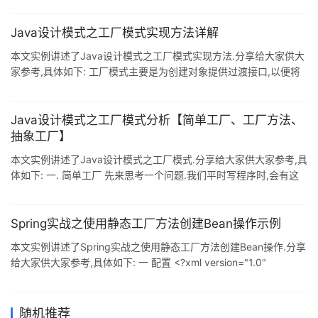
java.util.HashMap; import java.util.Map; public class
StaticCarFactory { /** * 静态工厂方法:直接调用静态方法可以返回
Java设计模式之工厂模式实现方法详解
Bean的实例 * */ private static Map<String
本文实例讲述了Java设计模式之工厂模式实现方法.分享给大家供大
家参考,具体如下: 工厂模式主要是为创建对象提供过渡接口,以便将
创建对象的具体过程屏蔽隔离起来,达到提高灵活性的目的 工厂模式
在分为三类: 1)简单工厂模式(Simple Factory):不利于产生系列产品:
2)工厂方法模式(Factory Method):又称为多形性工厂: 3)抽象工厂
Java设计模式之工厂模式分析【简单工厂、工厂方法、
模式(Abstract Factory):又称为工具箱,产生产品族,但不利于产生新
抽象工厂】
的产品: 一.简单工厂模式 简单工厂模式又称静态工厂方法模式
本文实例讲述了Java设计模式之工厂模式.分享给大家供大家参考,具
体如下: 一. 简单工厂 先来思考一个问题.我们平时写程序时,会有这
种情况,A对象里面需要调用B对象的方法,这时我们使用的一般是new
关键字来创建一个B实例,然后调用B实例的方法.这种做法的坏处在
于:A类的方法实现直接调用了B类的类名(这种方式也被称为硬编码
Spring实战之使用静态工厂方法创建Bean操作示例
耦合),一旦系统需要重构:需要使用C类来代替B类时,程序就不得不修
本文实例讲述了Spring实战之使用静态工厂方法创建Bean操作.分享
改A类代码,如果应用中有100个或者10000个类以硬编码方式耦合了
给大家供大家参考,具体如下: 一 配置 <?xml version="1.0"
B类,则需要修改100个.10000个地方
encoding="GBK"?> <beans
xmlns:xsi="http://www.w3.org/2001/XMLSchema-instance"
xmlns="http://www.springframework.org/schema/beans" x
随机推荐