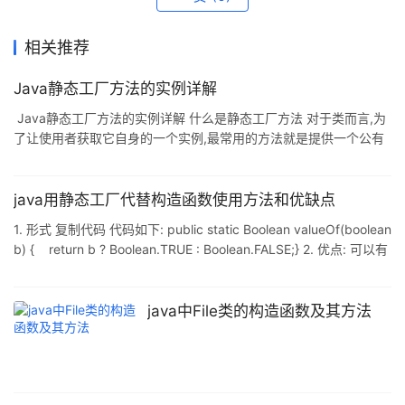
相关推荐
Java静态工厂方法的实例详解
Java静态工厂方法的实例详解 什么是静态工厂方法 对于类而言,为
了让使用者获取它自身的一个实例,最常用的方法就是提供一个公有
的构造器. 当然,这里要介绍的是另一种方法--静态工厂方法,一个返
回类的实例的静态方法. 举个例子,Boolean的一个将基本类型
boolean转为封装类的方法,valueOf: public static Boolean
java用静态工厂代替构造函数使用方法和优缺点
valueOf(boolean b) { return (b ? TRUE : FALSE); } 为什么要使用
1. 形式 复制代码 代码如下: public static Boolean valueOf(boolean
静态工厂方法 那么,我们为什么要使用
b) { return b ? Boolean.TRUE : Boolean.FALSE;} 2. 优点: 可以有
名称不一定要创建新对象,可以返回已有的对象可以返回子类类型的
对象(例:java.util.Collections)让参数化代码变短(例:new
HashMap<String,List<String>>() 改为 HashMap.newInstance()
java中File类的构造函数及其方法