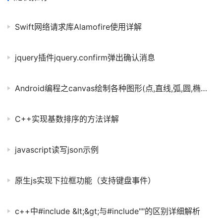
Swift网络请求库Alamofire使用详解
jquery插件jquery.confirm弹出确认消息
Android编程之canvas绘制各种图形(点,直线,弧,圆,椭圆,文字,矩形,多边形,曲线,圆角矩形)
C++实现基数排序的方法详解
javascript读写json示例
原生js实现下拉框功能（支持键盘事件）
c++中#include &lt;&gt;与#include""的区别详细解析