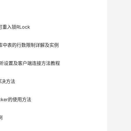
可重入锁RLock
据库中表的行数限制详解及实例
端监听设置及客户端连接方法教程
解决方法
icker的使用方法
例