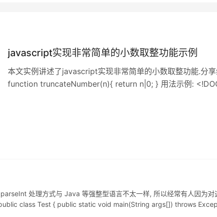
javascript实现非常简单的小数取整功能示例
本文实例讲述了javascript实现非常简单的小数取整功能.分
function truncateNumber(n){ return n|0; } 用法示例: <!D
<meta charset="UTF-8"> <title>JS小数取整</title> </he
avaScript 的 parseInt 处理方式与 Java 等强整型语言不太一样, 所以
est { public static void main(String args[]) throws Exception