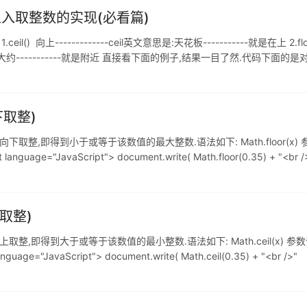
五入取整数的实现(必看篇)
-------------ceil英文意思是:天花板-----------就是在上 2.floor()
思是:大约-----------就是附近 直接看下面的例子,结果一目了然.代码下面的是对应的打印结
向下取整)
 方法用于对数值向下取整,即得到小于或等于该数值的最大整数.语法如下: Math.floor
guage="JavaScript"> document.write( Math.floor(0.35) + "<br 
上取整)
法用于对数值向上取整,即得到大于或等于该数值的最小整数.语法如下: Math.ceil(x
age="JavaScript"> document.write( Math.ceil(0.35) + "<br />"