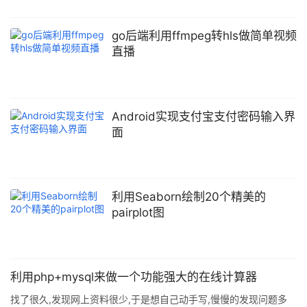
他下载到客户的本地. 有的同学第一反应是: 只有文件才能下载. 所以
大多数同学会想到先把数据从数据库中读出来,然后写入到服务器中
的某个文件夹下生成文件, 然后再下载. 其实这是非常不效率的方法,
go后端利用ffmpeg转hls做简单视频
最简单的方法是,我们从数据库中读取到文件后, 直接以流的形式让用
直播
户去下载. 这里我拿python flask框架来做例子,其实非常简单,步骤
一共有3个 1: 取出
Android实现支付宝支付密码输入界
面
利用Seaborn绘制20个精美的
pairplot图
利用php+mysql来做一个功能强大的在线计算器
找了很久,发现网上资料很少,于是想自己动手写,慢慢的发现问题多