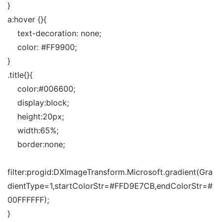
}
a:hover {}{
    text-decoration: none;
    color: #FF9900;
}
.title{}{
    color:#006600;
    display:block;
    height:20px;
    width:65%;
    border:none;
filter:progid:DXImageTransform.Microsoft.gradient(Gra
dientType=1,startColorStr=#FFD9E7CB,endColorStr=#
00FFFFFF);
}