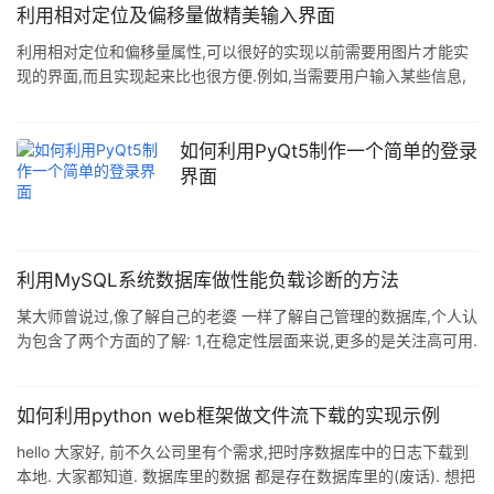
元素 因此: (1)在FF下直接使用offsetTop和offsetLeft,就可以取到页
利用相对定位及偏移量做精美输入界面
面中任意某个Html元素与body元素之
利用相对定位和偏移量属性,可以很好的实现以前需要用图片才能实
现的界面,而且实现起来比也很方便.例如,当需要用户输入某些信息,
我们常常会用到:标题栏-内容-确定按钮 这种结构,下面是利用CSS样
式的相对定位及偏移量做的输入界面.主要特点是: 标题栏图片有向上
的偏移量.利用样式:top:-10px;position:relative; 可以让图片脱离容
如何利用PyQt5制作一个简单的登录
器,定位于容器之外(本例子中图片的容器是class="main"的div).但有
界面
一点需要注意的是,图片位置虽然脱离容器了,但它依旧在容器里占
利用MySQL系统数据库做性能负载诊断的方法
某大师曾说过,像了解自己的老婆 一样了解自己管理的数据库,个人认
为包含了两个方面的了解: 1,在稳定性层面来说,更多的是关注高可用.
读写分离.负载均衡,灾备管理等等high level层面的措施(就好比要保
证生活的稳定性) 2,在实例级别的来说,需要关注内存.IO.网络,热点
表,热点索引,top sql,死锁,阻塞,历史上执行异常的SQL(好比生活品
如何利用python web框架做文件流下载的实现示例
质细节)MySQL的performance_data库和sys库提供了非常丰富的
hello 大家好, 前不久公司里有个需求,把时序数据库中的日志下载到
系统日志数据,可以帮助我们更好地了解非常细节的,这里简单地列举
本地. 大家都知道. 数据库里的数据 都是存在数据库里的(废话). 想把
出来了