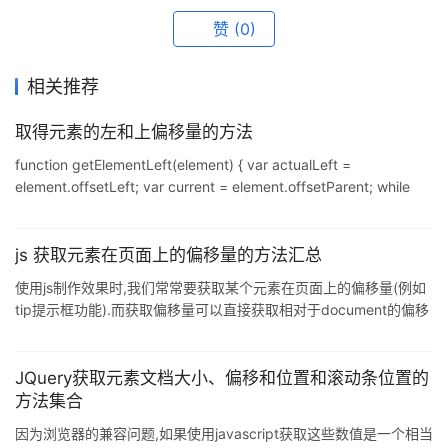
赞
(0)
相关推荐
取得元素的左和上偏移量的方法
function getElementLeft(element) { var actualLeft =
element.offsetLeft; var current = element.offsetParent; while
(current!==null) { actualLeft += current.offsetLeft; current =
current.offsetParent; } return actualLeft; } 取得元素的左偏移量:
function getEleme
js 获取元素在页面上的偏移量的方法汇总
使用js制作效果时,我们常常要获取某个元素在页面上的偏移量(例如
tip提示框功能).而获取偏移量可以直接获取相对于document的偏移
量,也可以获取相对与视口的偏移量(viewpoint)加上页面滚动量
(scroll)获得. 1.获取相对与document的偏移量 function
getOffsetSum(ele){ var top= 0,left=0; while(ele){
JQuery获取元素文档大小、偏移和位置和滚动条位置的
top+=ele.offsetTop; left+=ele.offsetLeft; ele=ele.offsetP
方法集合
因为浏览器的兼容问题,如果使用javascript获取这些数值是一个相当