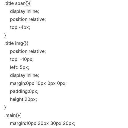
.title span{}{
    display:inline;
    position:relative;
    top:-4px;
}
.title img{}{
    position:relative;
    top: -10px;
    left: 5px;
    display:inline;
    margin:0px 10px 0px 0px;
    padding:0px;
    height:20px;
}
.main{}{
    margin:10px 20px 30px 20px;