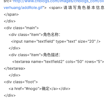
src="
http://www.cnblogs.com/images/cnblogs_com/oli
verhuang/addRole.gif
"> <span>请填写角色基本信息
</span>
</div>
<div class="main">
    <div class="item">角色名称：
      <input name="textfield" type="text" size="20" />
    </div>
    <div class="item">角色描述：
      <textarea name="textfield2" cols="50" rows="5">
</textarea>
    </div>
<div class="foot">
    <a href="#nogo">确定</a></div>
</div>