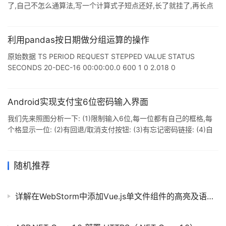
了,自己不怎么通算法,写一个计算式子短点还好,长了就挂了,再长点
恐怕就要死机. 有一天做做mysql突然发现原来mysql功能这么强大,
可以直接计算字符串...哈哈 这下可就高兴了. 代码还超级简单 就做
了一个ajax的计算器 有式子错误提示 还可以时时显示输入的式子 有
利用pandas按日期做分组运算的操作
兴趣的朋友可以看看 更多的功能可以自己去开发 演示地
原始数据 TS PERIOD REQUEST STEPPED VALUE STATUS
址:http://www.jianlila.com/jsq.php jquer.js自己去下载 jsq1.php
SECONDS 20-DEC-16 00:00:00.0 600 1 0 2.018 0
1482163200 20-DEC-16 00:01:00.0 600 1 0 2.019 0
1482163260 20-DEC-16 00:02:00.0 600 1 0 2.019 0
1482163320 20-DEC-16 00:03:00.0 600 1 0 2.019 0
Android实现支付宝6位密码输入界面
1482163380 20-DEC
我们先来照图分析一下: (1)限制输入6位,每一位都有自己的框格,每
个格显示一位: (2)有回退/取消支付按钮: (3)有忘记密码链接: (4)自
定义的只能输入数字的键盘输入区: (5)在6位输完后自动进行密码校
验和支付交易.如上图左边是iOS支付宝支付密码输入控件,右边是我
模仿实现的效果. 首先,我们需要一个页面来完成以上的静态布
随机推荐
局,.xml代码如下: <?xml version="1.0" encoding="utf-8"?>
<Relativ
详解在WebStorm中添加Vue.js单文件组件的高亮及语法支持