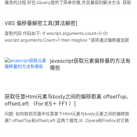
痛苦的过程.好在JQuery提供了简单优雅,并且兼容的解决方法. 获取
浏览器和页面文档的宽度和高度 复制代码 代码如下: //获取浏览器显
示区域的高度 $(window).height(); //获取浏览器显示区域的宽度
$(window).width(); //获取页面的文档高度
VBS 偏移量解密工具[算法解密]
$(document.body).height(); //获取页面的文档宽度
复制代码 代码如下: If wscript.arguments.count=0 Or
$(document.body).width(); 获取滚动条的位
wscript.arguments.Count>1 then msgbox "请将通过偏移量加密
过的 VBS 文件拖放到本脚本上即可[请逐个解密]!",48,"提示"
wscript.quit End If For Each fname In wscript.Arguments If
Right(fname,3)<> "vbs" Then Ms
javascript获取元素偏移量的方法有
哪些
获取任意Html元素与body之间的偏移距离 offsetTop、
offsetLeft （For:IE5＋ FF1 ）[
问题: 如何取到页面中任意某个Html元素与body元素之间的偏移距
离? offsetTop和offsetLeft 这两个属性,IE .Opera和Firefox对它俩
的解释存在差异: IE5.0+ .Opera8.0+: offsetTop和offsetLeft 都是
相对父级元素 Firefox1.06: offsetTop和offsetLeft 都是相对于body