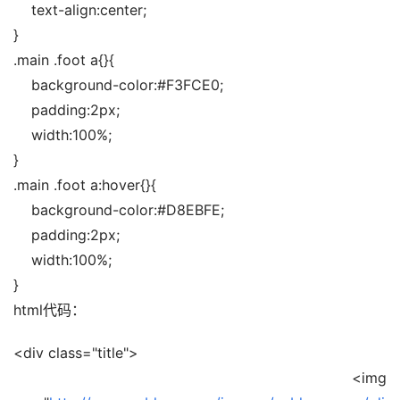
    text-align:center;
}
.main .foot a{}{
    background-color:#F3FCE0;
    padding:2px;
    width:100%;
}
.main .foot a:hover{}{
    background-color:#D8EBFE;
    padding:2px;
    width:100%;
}
html代码：
<div class="title">
    <img 