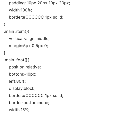
    padding: 10px 20px 10px 20px;
    width:100%;
    border:#CCCCCC 1px solid;
}
.main .item{}{
    vertical-align:middle;
    margin:5px 0 5px 0;
}
.main .foot{}{
    position:relative;
    bottom:-10px;
    left:80%;
    display:block;
    border:#CCCCCC 1px solid;
    border-bottom:none;
    width:15%;