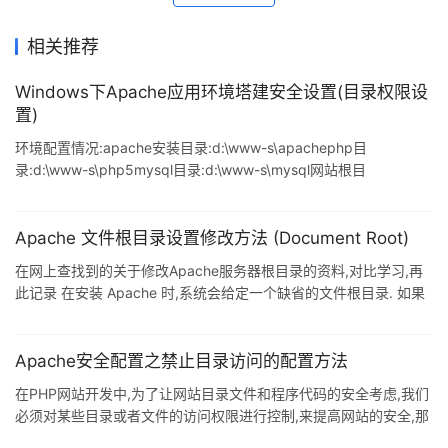
相关推荐
Windows下Apache应用环境塔建安全设置(目录权限设
置)
环境配置情况:apache安装目录:d:\www-s\apachephp目
录:d:\www-s\php5mysql目录:d:\www-s\mysql网站根目
录:d:\www\htdocs 专门为运行Apache运行所使用的用户:apache-
u(可不隶属于任何用户组) PS:这里只说Windows下Apache应用环
境相关的目录权限设置,至于其他基本的服务器目录权限设置就不提
Apache 文件根目录设置修改方法 (Document Root)
啦! Windows下Apache应用环境塔建目录安全设置操作步骤: 配置
在网上查找到的关于修改Apache服务器根目录的资料,对比学习,再
目录权限 Apache所在的根目录(也就是D盘)
此记录 在安装 Apache 时,系统会给定一个缺省的文件根目录. 如果
你觉得将网页存在这个缺省目录不方便,觉得应该另外设个目录作为
Apache 文件根目录,你可以修改 Apache 的配置文件 httpd.conf 里
有关文件根目录的设置. 假设Apache HTTP Server 的缺省文件根目
Apache安全配置之禁止目录访问的配置方法
录 (DocumentRoot) 是: DocumentRoot "C:\Program
在PHP网站开发中,为了让网站目录文件和程序代码的安全考虑,我们
Files\Apache Software
必须对某些目录或者文件的访问权限进行控制,来提高网站的安全,那
么我们怎样来实现这种功能呢?这时候可以配置Apache来禁止网站