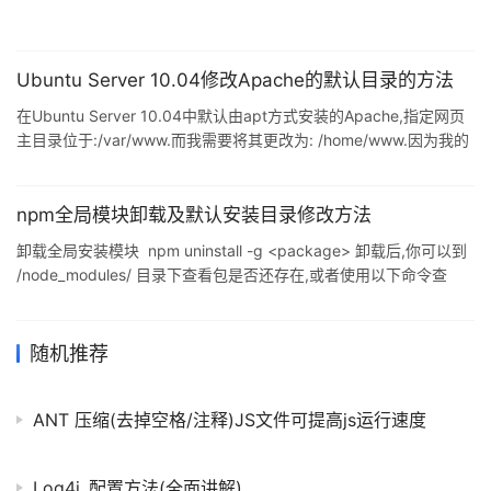
Ubuntu Server 10.04修改Apache的默认目录的方法
在Ubuntu Server 10.04中默认由apt方式安装的Apache,指定网页
主目录位于:/var/www.而我需要将其更改为: /home/www.因为我的
系统/var所分到的空间太少,而我又有提供通过web方式提供网络存
储的需要.比较糟糕的是:我的/etc /apache2/sites-enabled/000-
default文件在修改后消失掉了.结果导致apache服务出现错误,网站
npm全局模块卸载及默认安装目录修改方法
不能运行了.在最后一部分我记录了如何解决这个问题. 一.查找
卸载全局安装模块 npm uninstall -g <package> 卸载后,你可以到
Apache的配置文件 # cd /etc
/node_modules/ 目录下查看包是否还存在,或者使用以下命令查
看:npm ls npm的指令还是要多看英文文档,如
https://docs.npmjs.com/. 查看所有全局安装的模块 npm ls -g 查
看npm默认设置(部分) npm config ls 查看npm默认设置(全部) npm
随机推荐
config ls -l 如图,可以看出全局模块默认安装在prefix目录下
C:\Users
ANT 压缩(去掉空格/注释)JS文件可提高js运行速度
Log4j_配置方法(全面讲解)