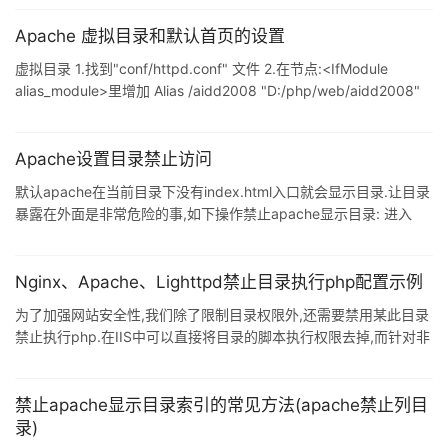
以目录的形式列出网站内容. 在Apache中没有配置禁止目录访问时
候,当你访问 http://localhost 时会列出相关的目录和文件列表,我们
Apache 虚拟目录和默认首页的设置
可以通过修改Apache配置文件httpd.conf来实现禁止列出目录/文件
虚拟目录 1.找到"conf/httpd.conf" 文件 2.在节点:<IfModule
列表,方法如下: 1.打开apache的配置文件"httpd.conf"
alias_module>里增加 Alias /aidd2008 "D:/php/web/aidd2008"
其中 aidd2008 是你想要访问的虚拟目录: D:/php/web/aidd2008
为物理路径,以[/]代替[\]" 我们就在</IfModule>后面接着加: 复制代
码 代码如下: <Directory "D:
Apache设置目录禁止访问
默认apache在当前目录下没有index.html入口就会显示目录.让目录
暴露在外面是非常危险的事,如下操作禁止apache显示目录: 进入
apache的配置文件 httpd.conf 找到: Options Indexes
FollowSymLinks 修改为: Options FollowSymLinks 其实就是将
Indexes去掉,Indexes表示若当前目录没有index.html就会显示目录
Nginx、Apache、Lighttpd禁止目录执行php配置示例
结构. 非常的简单吧!
为了加强网站安全性,我们除了限制目录权限外,还需要禁用某此目录
禁止执行php.在IIS中可以直接将目录的脚本执行权限去掉,而针对非
windows系统如何做呢? 接下来的文章将简单的介绍不同的
webserver如何禁用php执行.... Apache: 复制代码 代码如下:
<Directory /website/attachments> php_flag engine off
禁止apache显示目录索引的常见方法(apache禁止列目
</Directory> Nginx: 禁用单个目录: 复制代码 代码如下: location /
录)