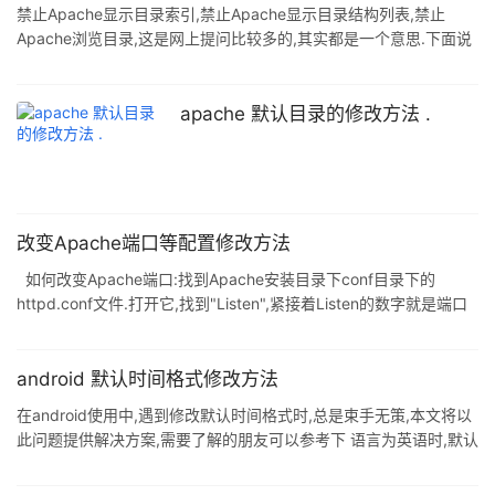
禁止Apache显示目录索引,禁止Apache显示目录结构列表,禁止
Apache浏览目录,这是网上提问比较多的,其实都是一个意思.下面说
下禁止禁止Apache显示目录索引的常见的3种方法.要实现禁止
Apache显示目录索引,只需将 Option 中的 Indexes 去掉即可. 1)修
改目录配置: 复制代码 代码如下: <Directory
apache 默认目录的修改方法 .
"D:/Apache/blog.phpha.com">Options Indexes FollowSymLinks
# 修改为: Op
改变Apache端口等配置修改方法
如何改变Apache端口:找到Apache安装目录下conf目录下的
httpd.conf文件.打开它,找到"Listen",紧接着Listen的数字就是端口
号,默认状态下为"Listen 80".在之前的PHP专题中提到过关于在安装
配置Apache时会遇到端口与IIS HTTP端口冲突的问题,因为
IIS HTTP端口默认也为80.那么我们就可以在这里改变Apache的端
android 默认时间格式修改方法
口,从而避免冲突,比如可以改成:Listen 8011.改好之后别忘重起
在android使用中,遇到修改默认时间格式时,总是束手无策,本文将以
Apache服务使得配
此问题提供解决方案,需要了解的朋友可以参考下 语言为英语时,默认
的时间格式为mm/DD/yyyy,请问怎么将默认时间格式修改
为:DD/mm/yyyy,不知道是在framework层给初始化的还是编译的时