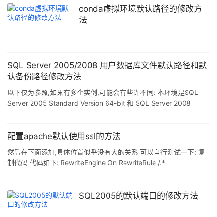
候给的初始值,哪位大侠知道怎么该? 1.修改文件
conda虚拟环境默认路径的修改方
alps\frameworks\base\packages\SettingsProvider\res\values\de
法
faults.xml 增加代码<string name=&quo
SQL Server 2005/2008 用户数据库文件默认路径和默
认备份路径修改方法
以下仅为参照,如果有多个实例,可能会有些许不同: 本环境是SQL
Server 2005 Standard Version 64-bit 和 SQL Server 2008
Standard Version 64-bit 双实例同时安装在一个 Windows Server
2008 Standard Version 64-bit OS上: 代码 复制代码 代码如下:
Windows Server 2008 Standard Version 64-bit SQL Server
配置apache默认使用ssl的方法
2005 Stand
然后在下面添加,具体位置似乎没有大的关系,可以自行测试一下: 复
制代码 代码如下: RewriteEngine On RewriteRule /.*
https://www.example.com/ [R] 替换URL为你需要的就好了.看到其
它地方还添加了其他的选项,我这里就采用了最基本的官方说明了.有
兴趣的可以自己在研究一下. P: Apache的官方文档有个小错误,它用
SQL2005的默认端口的修改方法
了http而不是https,那不是没用了么,呵呵. 参考:
http://httpd.apache.org/docs/1.3