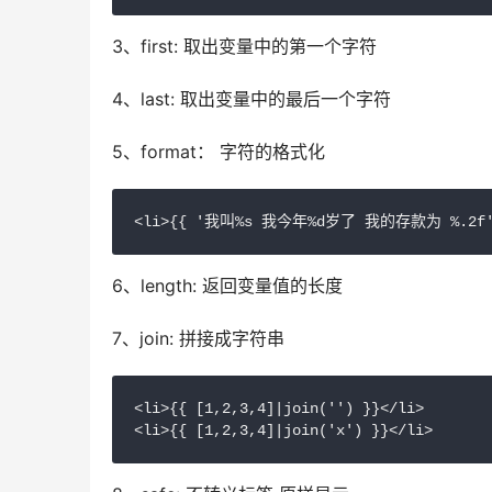
3、first: 取出变量中的第一个字符
4、last: 取出变量中的最后一个字符
5、format： 字符的格式化
<li>{{ '我叫%s 我今年%d岁了 我的存款为 %.2f'|f
6、length: 返回变量值的长度
7、join: 拼接成字符串
<li>{{ [1,2,3,4]|join('') }}</li>

<li>{{ [1,2,3,4]|join('x') }}</li>