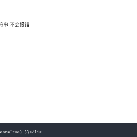
符串 不会报错
an=True) }}</li>