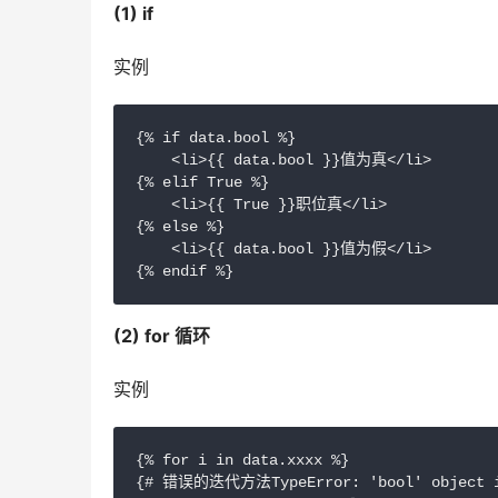
(1) if
实例
{% if data.bool %}

    <li>{{ data.bool }}值为真</li>

{% elif True %}

    <li>{{ True }}职位真</li>

{% else %}

    <li>{{ data.bool }}值为假</li>

{% endif %}
(2) for 循环
实例
{% for i in data.xxxx %}

{# 错误的迭代方法TypeError: 'bool' object is