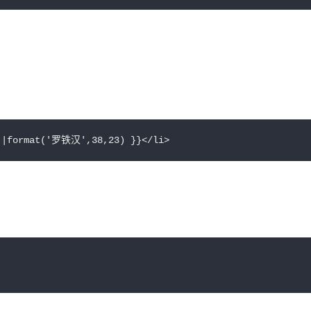
ormat('罗铁汉',38,23) }}</li>