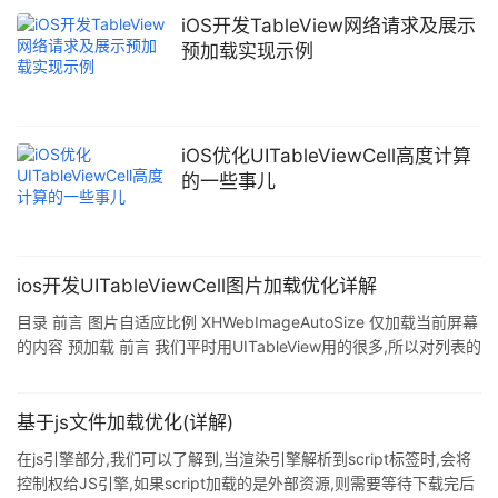
iOS开发TableView网络请求及展示
预加载实现示例
iOS优化UITableViewCell高度计算
的一些事儿
ios开发UITableViewCell图片加载优化详解
目录 前言 图片自适应比例 XHWebImageAutoSize 仅加载当前屏幕
的内容 预加载 前言 我们平时用UITableView用的很多,所以对列表的
优化也是很关注的.很多时候,我们设置UIImageView,都是比例固定好
宽高的,然后通过 scaleAspectFill 和 clipsToBounds 保持图片不变
形,这样子做开发的效率是很高的,毕竟图片宽高我们都是固定好的了.
基于js文件加载优化(详解)
那如果产品要求图片按真正的比例展示出来呢?如果服务器有返回宽
在js引擎部分,我们可以了解到,当渲染引擎解析到script标签时,会将
和高,那就好办了,那如果没有呢,我们应该怎么去做呢
控制权给JS引擎,如果script加载的是外部资源,则需要等待下载完后