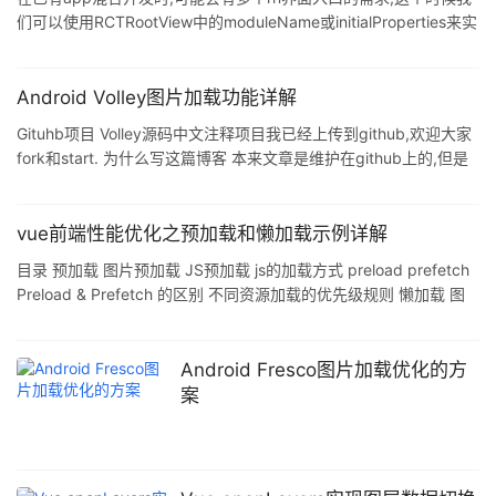
们可以使用RCTRootView中的moduleName或initialProperties来实
现加载包中的不同页面. 目前使用RCTRootView有两种方式: 使用
initialProperties传入props属性,在React中读取属性,通过逻辑来渲
染不同的Component 配置moduleName,然后
Android Volley图片加载功能详解
AppRegistry.registerComponent注册同名的页面入口 这里贴出使
Gituhb项目 Volley源码中文注释项目我已经上传到github,欢迎大家
用0.60.5版本中ios项目
fork和start. 为什么写这篇博客 本来文章是维护在github上的,但是
我在分析ImageLoader源码过程中与到了一个问题,希望大家能帮助
解答. Volley获取网络图片 本来想分析Universal Image Loader的
源码,但是发现Volley已经实现了网络图片的加载功能.其实,网络图片
vue前端性能优化之预加载和懒加载示例详解
的加载也是分几个步骤: 1. 获取网络图片的url. 2. 判断该url对应的图
目录 预加载 图片预加载 JS预加载 js的加载方式 preload prefetch
片是否有本地缓存. 3. 有
Preload & Prefetch 的区别 不同资源加载的优先级规则 懒加载 图
片懒加载 路由懒加载 组件懒加载 最后 预加载 预加载简单来说就是
将所有所需的资源提前请求加载到本地,这样后面在需要用到时就直
接从缓存取资源:我们使用该技术预先告知浏览器,等下某些资源可能
Android Fresco图片加载优化的方
要被使用,先把资源下载下来,不要等使用的时候再下载,可以看出这样
案
的加载技术会增加服务器的压力,但是用户的体验会比较好,因为可以
较快的看到后面的