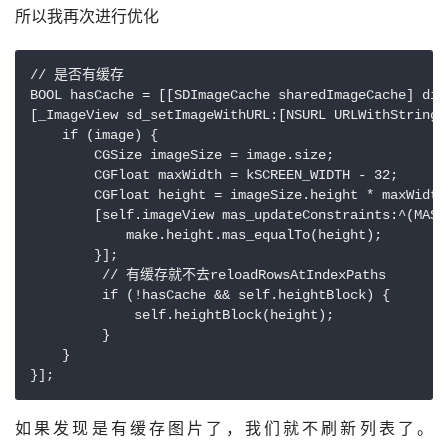
所以我再次进行优化
// 是否有缓存

BOOL hasCache = [[SDImageCache sharedImageCache] dis
[_ImageView sd_setImageWithURL:[NSURL URLWithString:
    if (image) {

        CGSize imageSize = image.size;

        CGFloat maxWidth = kSCREEN_WIDTH - 32;

        CGFloat height = imageSize.height * maxWidth
        [self.imageView mas_updateConstraints:^(MASC
            make.height.mas_equalTo(height);

        }];

         // 有缓存就不去reloadRowsAtIndexPaths

         if (!hasCache && self.heightBlock) {

             self.heightBlock(height);

         }

    }

如果发现是有缓存图片了，我们就不刷新列表了。