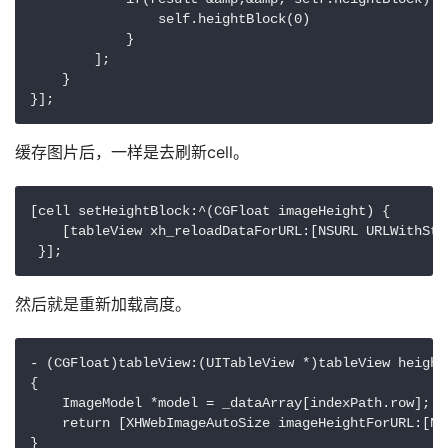
                self.heightBlock(0)

            }

        ];

    }

缓存图片后，一样是去刷新cell。
[cell setHeightBlock:^(CGFloat imageHeight) {

    [tableView xh_reloadDataForURL:[NSURL URLWithStr
然后就是重新加载高度。
- (CGFloat)tableView:(UITableView *)tableView height
{

    ImageModel *model = _dataArray[indexPath.row];

    return [XHWebImageAutoSize imageHeightForURL:[NS