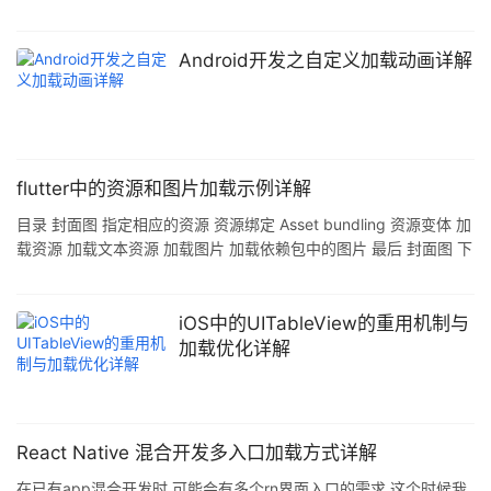
才能执行. 所以,在这里,我们可以对其进行很多优化工作. 放置在
BODY底部 为了让渲染引擎能够及早的将DOM树给渲染出来,我们需
要将script放在body的底部,让页面尽早脱离白屏的现象,即会提早触
Android开发之自定义加载动画详解
发DOMContentLoaded事件. 但是由于在IOS Safari, Android
browser以及IOS webview里面即使你把js脚本放到
flutter中的资源和图片加载示例详解
目录 封面图 指定相应的资源 资源绑定 Asset bundling 资源变体 加
载资源 加载文本资源 加载图片 加载依赖包中的图片 最后 封面图 下
个季度的目标是把前端监控相关的内容梳理出来,梳理出来之后可能
会在公司内部做个分享- Flutter应用程序既括代码也包括一些其他的
资产,我们通常这些资产为资源. 有时候我会思考assets这个单词,在
iOS中的UITableView的重用机制与
程序中到底应该翻译为资产呢?还是翻译为资源?按照习惯,我们这里
加载优化详解
还是称为资源好了- 这些资源是一些与应用程序捆绑在一起和并且部
署应用时会用到的的文件,在
React Native 混合开发多入口加载方式详解
在已有app混合开发时,可能会有多个rn界面入口的需求,这个时候我