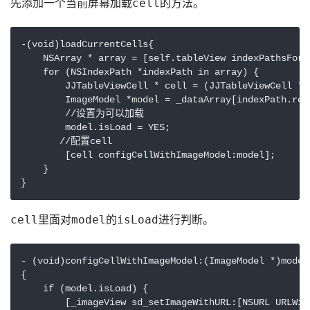
先添加一个当前屏幕加载
的方法。
cell
-(void)loadCurrentCells{

    NSArray * array = [self.tableView indexPathsForVi
    for (NSIndexPath *indexPath in array) {

        JJTableViewCell * cell = (JJTableViewCell *)
        ImageModel *model = _dataArray[indexPath.row]
        //设置为可以加载

        model.isLoad = YES;

       //配置cell

        [cell configCellWithImageModel:model];

    }

里面对
的
进行判断。
cell
model
isLoad
- (void)configCellWithImageModel:(ImageModel *)model

{

    if (model.isLoad) {

        [_imageView sd_setImageWithURL:[NSURL URLWit