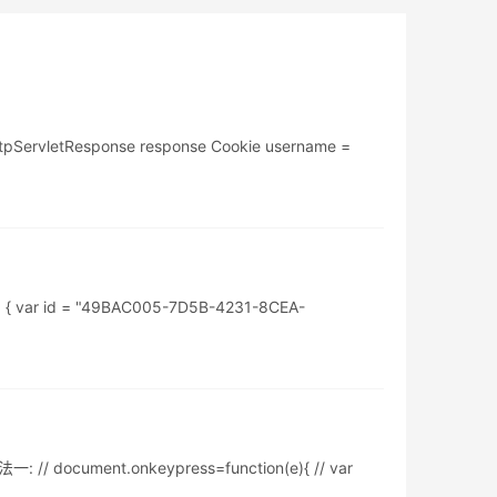
tResponse response Cookie username =
() { var id = "49BAC005-7D5B-4231-8CEA-
// document.onkeypress=function(e){ // var