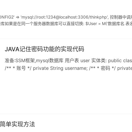
' => 'mysql://root:1234@localhost:3306/thinkphp', 控制
程跨库如果是在同一个服务器数据库可以直接切换: $User = M('数据库名.表名
JAVA记住密码功能的实现代码
准备:SSM框架,mysql数据库 用户表 user 实体类: public class User
/** * 账号 */ private String username; /** * 密码 */ private
{ return userId; } public void setUserId(Integer userId) {
能的简单实现方法