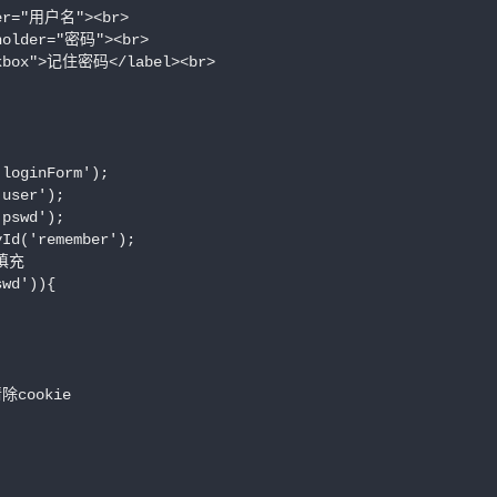
der="用户名"><br>

holder="密码"><br>

ckbox">记住密码</label><br>

loginForm');

user');

pswd');

Id('remember');

充

wd')){

ookie
