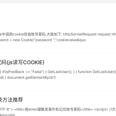
放账号密码,大致如下: HttpServletRequest request HttpServle
sword = new Cookie("password ","cookievalue&quo
(js读写COOKIE)
isPostBack == "False") { GetLastUser(); } } function GetLastUser
ull) { document.getElementById('t
登录方法推荐
UTF-8"> <title>按enter键触发事件和记住账号密码</title> <script> //方法一: 
f(keycode