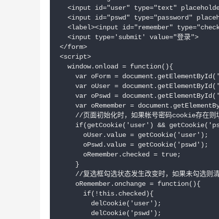
  <input id="user" type="text" placehol
  <input id="pswd" type="password" place
  <label><input id="remember" type="che
  <input type='submit' value="登录">

</form>

<script>

  window.onload = function(){

    var oForm = document.getElementById('
    var oUser = document.getElementById('
    var oPswd = document.getElementById('
    var oRemember = document.getElementBy
    //页面初始化时，如果帐号密码cookie存在则填
    if(getCookie('user') && getCookie('ps
      oUser.value = getCookie('user');

      oPswd.value = getCookie('pswd');

      oRemember.checked = true;

    }

    //复选框勾选状态发生改变时，如果未勾选则清除c
    oRemember.onchange = function(){

      if(!this.checked){

        delCookie('user');

        delCookie('pswd');
