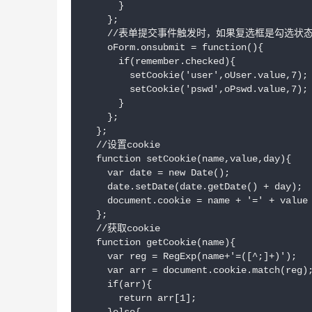
      }

    };

    //表单提交事件触发时，如果复选框是勾选状态则保
    oForm.onsubmit = function(){

      if(remember.checked){

        setCookie('user',oUser.value
        setCookie('pswd',oPswd.value
      }

    };

  };

  //设置cookie

  function setCookie(name,value,day){

    var date = new Date();

    date.setDate(date.getDate() + day);

    document.cookie = name + '=' + value 
  };

  //获取cookie

  function getCookie(name){

    var reg = RegExp(name+'=([^;]+)');

    var arr = document.cookie.match(reg);
    if(arr){

      return arr[1];
