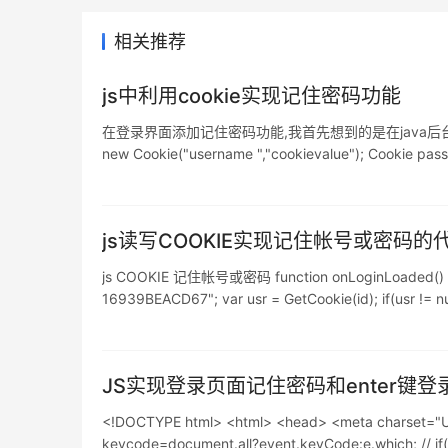
相关推荐
js中利用cookie实现记住密码功能
在登录界面添加记住密码功能,我首先想到的是在java后台中调用cookie存
new Cookie("username ","cookievalue"); Cookie pas
js读写COOKIE实现记住帐号或密码的代码
js COOKIE 记住帐号或密码 function onLoginLoaded() { if(
16939BEACD67"; var usr = GetCookie(id); if(usr != n
JS实现登录页面记住密码和enter键
<!DOCTYPE html> <html> <head> <meta charset="
keycode=document.all?event.keyCode:e.which; // i