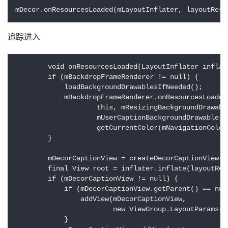
mDecor.onResourcesLoaded(mLayoutInflater, layoutReso
追踪进入
	void onResourcesLoaded(LayoutInflater inflater, int layoutResource) {

        if (mBackdropFrameRenderer != null) {

            loadBackgroundDrawablesIfNeeded();

            mBackdropFrameRenderer.onResourcesLoaded(
                    this, mResizingBackgroundDrawabl
                    mUserCaptionBackgroundDrawable, 
                    getCurrentColor(mNavigationColorV
        }

        mDecorCaptionView = createDecorCaptionView(in
        final View root = inflater.inflate(layoutReso
        if (mDecorCaptionView != null) {

            if (mDecorCaptionView.getParent() == null
                addView(mDecorCaptionView,

                        new ViewGroup.LayoutParams(M
            }
