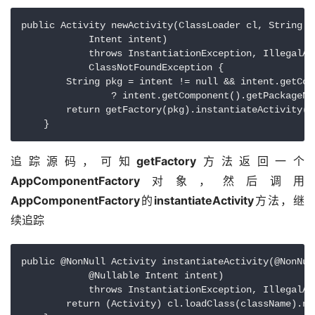
public Activity newActivity(ClassLoader cl, String cl
            Intent intent)

            throws InstantiationException, IllegalAcc
            ClassNotFoundException {

        String pkg = intent != null && intent.getComp
                ? intent.getComponent().getPackageNam
        return getFactory(pkg).instantiateActivity(c
    }
追踪源码，可知
getFactory
方法返回一个
AppComponentFactory
对象，然后调用
AppComponentFactory
的
instantiateActivity
方法，继
续追踪
public @NonNull Activity instantiateActivity(@NonNul
            @Nullable Intent intent)

            throws InstantiationException, IllegalAc
        return (Activity) cl.loadClass(className).new