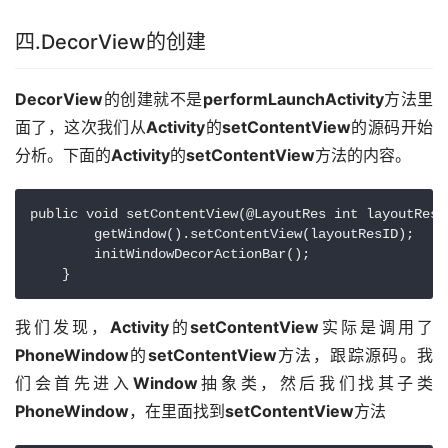
四.DecorView的创建
DecorView
的创建就不是
performLaunchActivity
方法里
面了，这次我们从
Activity
的
setContentView
的源码开始
分析。下面的
Activity
的
setContentView
方法的内容。
public void setContentView(@LayoutRes int layoutResID
        getWindow().setContentView(layoutResID);

        initWindowDecorActionBar();

    }
我们发现，
Activity
的
setContentView
实际是调用了
PhoneWindow
的
setContentView
方法，跟踪源码。我
们会首先进入
Window
抽象类，然后我们找其子类
PhoneWindow
，在里面找到
setContentView
方法