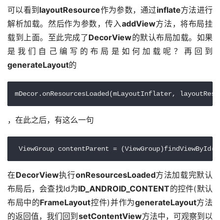
可以看到
layoutResource
作为参数，通过
inflate
方法进行
解析加载。然后作为参数，传入
addView
方法，将布局挂
载到上面。至此完成了
DecorView
的默认布局加载。如果
是我们自己编写的布局是如何加载呢？再回到
generateLayout
的
mDecor.onResourcesLoaded(mLayoutInflater, layoutReso
，在此之后，有这么一句
 ViewGroup contentParent = (ViewGroup)findViewById(I
在
DecorView
执行
onResourcesLoaded
方法加载完默认
布局后，会查找Id为
ID_ANDROID_CONTENT
的控件(默认
布局中的
FrameLayout
控件)并作为
generateLayout
方法
的返回值，我们回到
setContentView
方法中，可观察到以