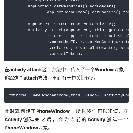
        // application context.

        appContext.getResources().addLoaders(

                app.getResources().getLoaders().toAr
        appContext.setOuterContext(activity);

        activity.attach(appContext, this, getInstrum
                r.ident, app, r.intent, r.activityIn
                r.embeddedID, r.lastNonConfiguration
                r.referrer, r.voiceInteractor, windo
                r.assistToken);
在
activity.attach
这个方法中，传入了一个
Window
对象，
追踪这个
attach
方法，里面有一句关键代码
mWindow = new PhoneWindow(this, window, activityConf
此时就创建了
PhoneWindow
。所以我们可以知道，在
Activity
创建完之后，会为当前的
Activity
创建一个
PhoneWindow
对象。