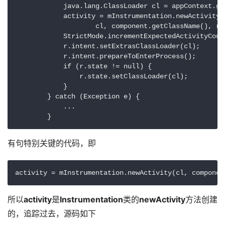
            java.lang.ClassLoader cl = appContext.get
            activity = mInstrumentation.newActivity(

                    cl, component.getClassName(), r.i
            StrictMode.incrementExpectedActivityCoun
            r.intent.setExtrasClassLoader(cl);

            r.intent.prepareToEnterProcess();

            if (r.state != null) {

                r.state.setClassLoader(cl);

            }

        } catch (Exception e) {

            ...

        }
有句特别关键的代码，即
activity = mInstrumentation.newActivity(cl, componen
所以
activity
是
Instrumentation
类的
newActivity
方法创建
的，追踪过去，源码如下