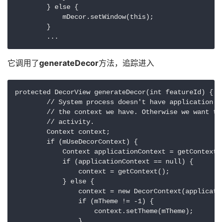
        } else {

            mDecor.setWindow(this);

        }

        ...
它调用了
generateDecor
方法，追踪进入
protected DecorView generateDecor(int featureId) {

        // System process doesn't have application c
        // the context we have. Otherwise we want th
        // activity.

        Context context;

        if (mUseDecorContext) {

            Context applicationContext = getContext(
            if (applicationContext == null) {

                context = getContext();

            } else {

                context = new DecorContext(applicatio
                if (mTheme != -1) {

                    context.setTheme(mTheme);

                }
