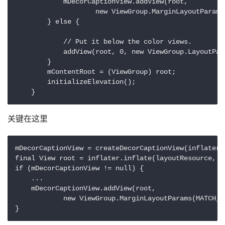
            mDecorCaptionView.addView(root,

                    new ViewGroup.MarginLayoutParams
        } else {

            // Put it below the color views.

            addView(root, 0, new ViewGroup.LayoutPar
        }

        mContentRoot = (ViewGroup) root;

        initializeElevation();

    }
关键在这里
mDecorCaptionView = createDecorCaptionView(inflater);
final View root = inflater.inflate(layoutResource, nu
if (mDecorCaptionView != null) {

    ...

    mDecorCaptionView.addView(root,

            new ViewGroup.MarginLayoutParams(MATCH_P
} 