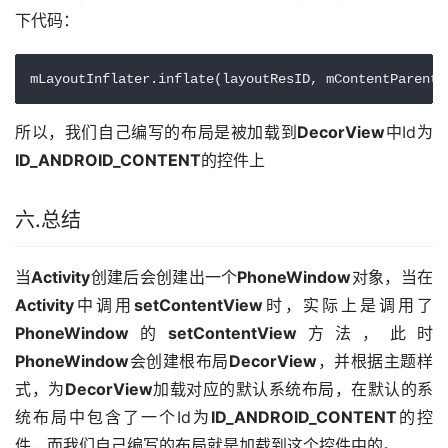
下代码：
mLayoutInflater.inflate(layoutResID, mContentParent)
所以，我们自己编写的布局是被加载到
DecorView
中Id为
ID_ANDROID_CONTENT
的控件上
六.总结
当
Activity
创建后会创建出一个
PhoneWindow
对象，当在
Activity
中调用
setContentView
时，实际上是调用了
PhoneWindow
的
setContentView
方法，此时
PhoneWindow
会创建根布局
DecorView
，并根据主题样
式，为
DecorView
加载对应的默认系统布局，在默认的系
统布局中包含了一个Id为
ID_ANDROID_CONTENT
的控
件，而我们自己编写的布局就是加载到这个控件中的。