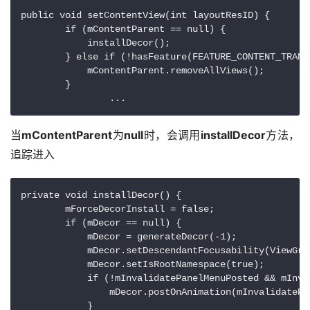
public void setContentView(int layoutResID) {

        if (mContentParent == null) {

            installDecor();

        } else if (!hasFeature(FEATURE_CONTENT_TRANSI
            mContentParent.removeAllViews();

        }

		...
当
mContentParent
为
null
时，会调用
installDecor
方法，
追踪进入
private void installDecor() {

        mForceDecorInstall = false;

        if (mDecor == null) {

            mDecor = generateDecor(-1);

            mDecor.setDescendantFocusability(ViewGro
            mDecor.setIsRootNamespace(true);

            if (!mInvalidatePanelMenuPosted && mInva
                mDecor.postOnAnimation(mInvalidatePan
            }
