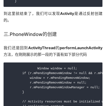
    }
到这里就结束了，我们可以发现
Activity
是通过反射创建
的。
三.PhoneWindow的创建
我们还是回到
ActivityThread
的
performLaunchActivity
方法，在刚刚展示的那一段的下面有如下部分代码
		Window window = null;

        if (r.mPendingRemoveWindow != null && r.mPres
            window = r.mPendingRemoveWindow;

            r.mPendingRemoveWindow = null;

            r.mPendingRemoveWindowManager = null;

        }

        // Activity resources must be initialized wi