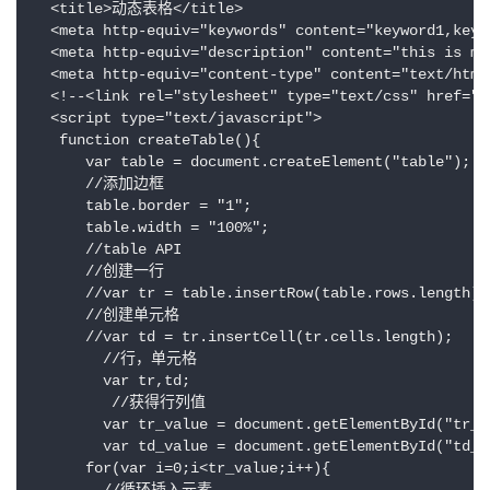
  <title>动态表格</title>

  <meta http-equiv="keywords" content="keyword1,keywo
  <meta http-equiv="description" content="this is my 
  <meta http-equiv="content-type" content="text/html;
  <!--<link rel="stylesheet" type="text/css" href=".
  <script type="text/javascript">

   function createTable(){

      var table = document.createElement("table");

      //添加边框

      table.border = "1";

      table.width = "100%";

      //table API

      //创建一行

      //var tr = table.insertRow(table.rows.length);

      //创建单元格

      //var td = tr.insertCell(tr.cells.length);

        //行，单元格

        var tr,td;

         //获得行列值

        var tr_value = document.getElementById("tr_va
        var td_value = document.getElementById("td_va
      for(var i=0;i<tr_value;i++){
