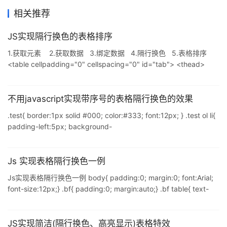
相关推荐
JS实现隔行换色的表格排序
1.获取元素 2.获取数据 3.绑定数据 4.隔行换色 5.表格排序
<table cellpadding="0" cellspacing="0" id="tab"> <thead>
<tr> <th class="cursor">姓名</th> <th class="cursor">年龄
</th> <
不用javascript实现带序号的表格隔行换色的效果
.test{ border:1px solid #000; color:#333; font:12px; } .test ol li{
padding-left:5px; background-
color:expression(this.sourceIndex%2? '#efefef':'#fefefe'); } 观自
在菩萨 行深般若波罗密多时 照见五蕴皆空 度一切苦厄 舍利子 色不
异空 空不异色 色既是空 空既是色 受想行识 亦复如是 舍利子 是诸
Js 实现表格隔行换色一例
法空相 不生不灭 不垢不净 不增不减 是故空中
Js实现表格隔行换色一例 body{ padding:0; margin:0; font:Arial;
font-size:12px;} .bf{ padding:0; margin:auto;} .bf table{ text-
align:center;line-height:14pt;} .bf th{ width:50px;
padding:10px;} .f1{ background:#fff8f0;} .f2{
background:#f0f7ff;} .f3{ background:
JS实现简洁(隔行换色、高亮显示)表格特效