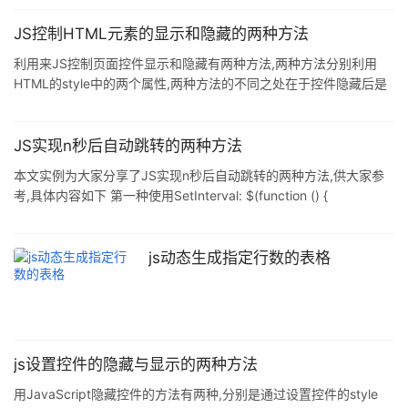
=== "undefined") { // 删除属性 delete str1[prop]
JS控制HTML元素的显示和隐藏的两种方法
利用来JS控制页面控件显示和隐藏有两种方法,两种方法分别利用
HTML的style中的两个属性,两种方法的不同之处在于控件隐藏后是
否还在页面上占空位. 方法一:
document.getElementById("EleId").style.visibility="hidden";
document.getElementById("EleId").style.visibility="visible"; 利用
JS实现n秒后自动跳转的两种方法
上述方法实现隐藏后,页面
本文实例为大家分享了JS实现n秒后自动跳转的两种方法,供大家参
考,具体内容如下 第一种使用SetInterval: $(function () {
setInterval(ChangeTime, 1000); }); function ChangeTime() { var
time; time = $("#time").text(); time = parseInt(time); time--; if
(time <= 0) { window.location.href = &q
js动态生成指定行数的表格
js设置控件的隐藏与显示的两种方法
用JavaScript隐藏控件的方法有两种,分别是通过设置控件的style