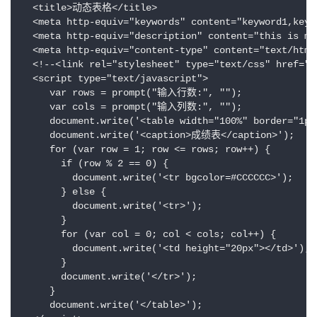
  <title>动态表格</title>

  <meta http-equiv="keywords" content="keyword1,keywo
  <meta http-equiv="description" content="this is my 
  <meta http-equiv="content-type" content="text/html;
  <!--<link rel="stylesheet" type="text/css" href=".
  <script type="text/javascript">

     var rows = prompt("输入行数:", "");

     var cols = prompt("输入列数:", "");

     document.write('<table width="100%" border="1px"
     document.write('<caption>成绩表</caption>');

     for (var row = 1; row <= rows; row++) {

       if (row % 2 == 0) {

         document.write('<tr bgcolor=#CCCCCC>');

       } else {

         document.write('<tr>');

       }

       for (var col = 0; col < cols; col++) {

         document.write('<td height="20px"></td>');

       }

       document.write('</tr>');

     }

     document.write('</table>');
