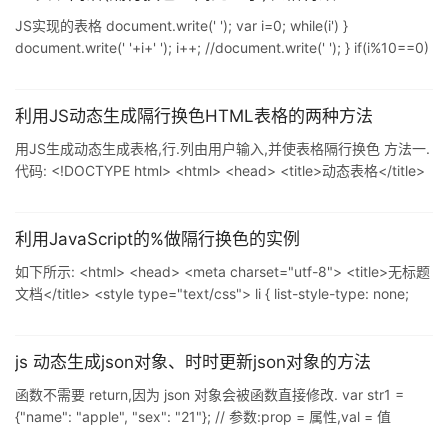
JS实现的表格 document.write(' '); var i=0; while(i') }
document.write(' '+i+' '); i++; //document.write(' '); } if(i%10==0)
{ document.write(' '); } document.write(' '); var ys=null; function
show(obj){ ys=obj.bgColor; obj.bgColor="red"; } function no
利用JS动态生成隔行换色HTML表格的两种方法
用JS生成动态生成表格,行.列由用户输入,并使表格隔行换色 方法一.
代码: <!DOCTYPE html> <html> <head> <title>动态表格</title>
<meta http-equiv="keywords"
content="keyword1,keyword2,keyword3"> <meta http-
equiv="description"
利用JavaScript的%做隔行换色的实例
如下所示: <html> <head> <meta charset="utf-8"> <title>无标题
文档</title> <style type="text/css"> li { list-style-type: none;
width: 300px; height: 30px; } </style> </head> <body> <ul>
js 动态生成json对象、时时更新json对象的方法
函数不需要 return,因为 json 对象会被函数直接修改. var str1 =
{"name": "apple", "sex": "21"}; // 参数:prop = 属性,val = 值
function createJson(prop, val) { // 如果 val 被忽略 if(typeof val