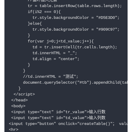
        //循环插入元素

        tr = table.insertRow(table.rows.length);

        if(i%2 === 0){

          tr.style.backgroundColor = "#D5E3D0";

        }else{

          tr.style.backgroundColor = "#909C97";

        }

        for(var j=0;j<td_value;j++){

          td = tr.insertCell(tr.cells.length);

          td.innerHTML = "_";

          td.align = "center";

        }

      }

      //td.innerHTML = "测试";

      document.querySelector("#tb").appendChild(table
    }

  </script>

 </head>

 <body>

 <input type="text" id="tr_value">输入行数

 <input type="text" id="td_value">输入列数

<input type="button" onclick="createTable()"； value=
<hr>
