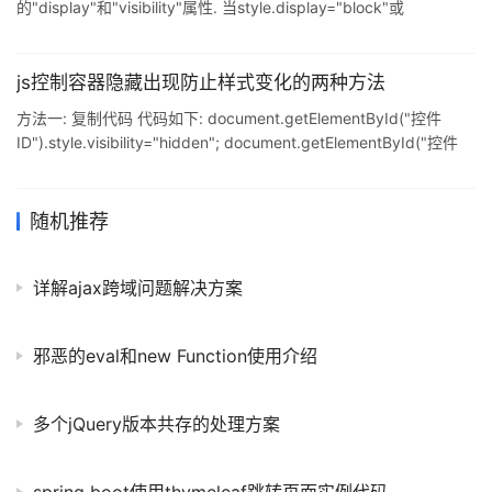
的"display"和"visibility"属性. 当style.display="block"或
style.visibility="visible"时控件或见,当style.display="none"或
style.visibility="hidden"时控件不可见.不同的是"display"
js控制容器隐藏出现防止样式变化的两种方法
方法一: 复制代码 代码如下: document.getElementById("控件
ID").style.visibility="hidden"; document.getElementById("控件
ID").style.visibility="visible"; 方法二: 复制代码 代码如下:
document.getElementById("控件ID").style.display="no
随机推荐
详解ajax跨域问题解决方案
邪恶的eval和new Function使用介绍
多个jQuery版本共存的处理方案
spring boot使用thymeleaf跳转页面实例代码