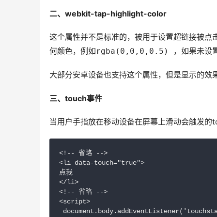
二、webkit-tap-highlight-color 
这个属性并不是标准的，被用于设置超链接被点击
何颜色，例如
，如果未设
rgba(0,0,0,0.5) 
大部分安卓设备也支持这个属性，但是显示的效果
三、touch事件 
当用户手指放在移动设备在屏幕上滑动会触发的to
<!-- 省略 -->

<li data-touch="true">

点我

</li>

<!-- 省略 -->

<script>

 document.body.addEventListener('touchsta