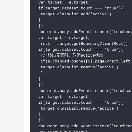
 var target = e.target

 if(target.dataset.touch === 'true'){

  target.classList.add('active')

 }

 })

 document.body.addEventListener('touchmov
 var target = e.target,

  rect = target.getBoundingClientRect()

 if(target.dataset.touch === 'true'){

  // 移出元素时，取消active状态

  if(e.changedTouches[0].pageX<rect.left 
  target.classList.remove('active')

  }

 }

 })

 document.body.addEventListener('touchcan
 var target = e.target

 if(target.dataset.touch === 'true'){

  target.classList.remove('active')

 }

 })

 document.body.addEventListener('touchend