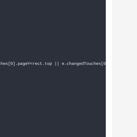
hes[0].pageY<rect.top || e.changedTouches[0].pageY>rect.