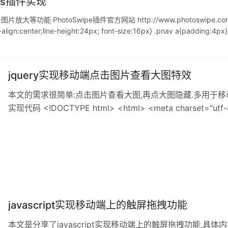
js插件实现
大等功能 PhotoSwipe插件官方网站 http://www.photoswipe.
n:center;line-height:24px; font-size:16px} .pnav a{padding:4px}
jquery实现移动端点击图片查看大图特效
本文的需求很简单:点击图片查看大图,再点大图隐藏.多用于移
实现代码 <!DOCTYPE html> <html> <meta charset="utf-8"
击图片查看大图by starof</title> <style type="text/css&q
javascript实现移动端上的触屏拖拽功能
本文是分享了javascript实现移动端上的触屏拖拽功能,具体内容如下