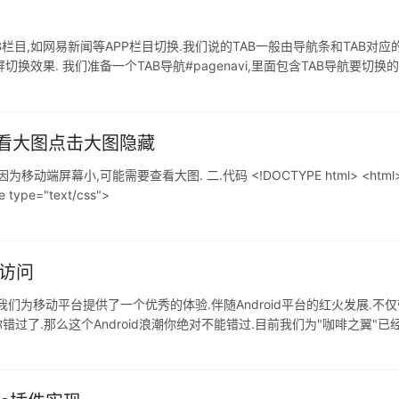
栏目,如网易新闻等APP栏目切换.我们说的TAB一般由导航条和TAB对
效果. 我们准备一个TAB导航#pagenavi,里面包含TAB导航要切换的
css"> <ul id
片查看大图点击大图隐藏
可能需要查看大图. 二.代码 <!DOCTYPE html> <html> <meta char
 type="text/css">
端访问
我们为移动平台提供了一个优秀的体验.伴随Android平台的红火发展.
错过了.那么这个Android浪潮你绝对不能错过.目前我们为"咖啡之翼"已
观看移动终端效果.同时Android客户