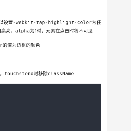
以设置
为任
-webkit-tap-highlight-color
用高亮，
为1时，元素在点击时将不可见
alpha
的值为边框的颜色
r
，
时移除
touchstend
className