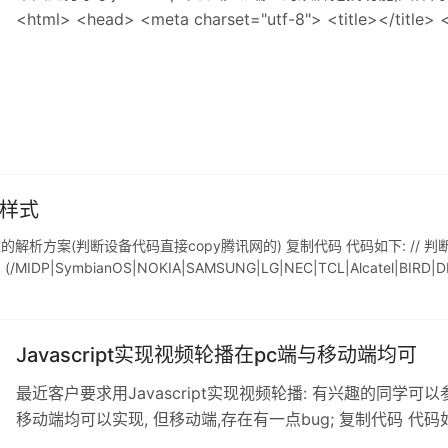
<html> <head> <meta charset="utf-8"> <title></title>
content="width=device-width, user-scalable=no, initi
S样式
的解析方案(判断设备代码直接copy腾讯网的) 复制代码 代码如下: // 
gent) || (/MIDP|SymbianOS|NOKIA|SAMSUNG|LG|NEC|TCL|Alcatel|BI
Javascript实现视频轮播在pc端与移动端均可
最近客户要求用Javascript实现视频轮播: 有兴趣的同学
移动端均可以实现, 但移动端,存在有一点bug; 复制代码 代码如下: <!D
HTML 4.01 Transitional//EN" "http://www.w3.org/TR/ht