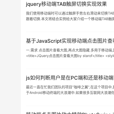
jquery移动端TAB触屏切换实现效果
我们使用移动端时可以通过触屏手势左右滑动来切换TAB
跟着切换.本文将结合实例给大家介绍一个移动端TAB触屏切换
置四个li与导航按钮对应,内容自定义. <div class="box-163
基于JavaScript实现移动端点击图
一.需求 点击图片查看大图,再点大图隐藏.多用于移动端,因为移动端屏幕小,
<title>JQuery点击图片查看大图by starof</title> <style
js如何判断用户是在PC端和还是移动
最近一直在忙我们团队的项目"咖啡之翼",在这个项目中,
于Android移动终端的大浪潮中.如果很多互联网大浪潮你
IOS操作系统的手机,直接访问域名www.sygxy.cn即可