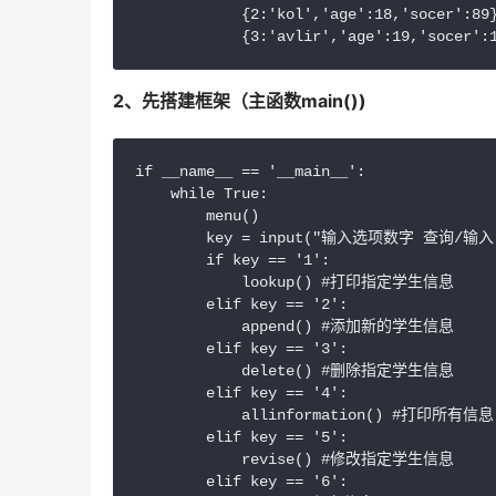
            {2:'kol','age':18,'socer':89}
2、先搭建框架（主函数main())
if __name__ == '__main__':

    while True:

        menu()

        key = input("输入选项数字 查询/输入
        if key == '1':

            lookup() #打印指定学生信息

        elif key == '2':

            append() #添加新的学生信息

        elif key == '3':

            delete() #删除指定学生信息

        elif key == '4':

            allinformation() #打印所有信息

        elif key == '5':

            revise() #修改指定学生信息

        elif key == '6':
