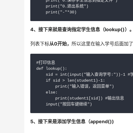
    print("6.保存学生信息到指定文件")

    print("0.退出系统")

4、接下来就是查询指定学生信息（lookup()）
列表下标
从0开始，
所以这里在输入学号后面加
#打印信息

def lookup():

    sid = int(input("输入查询学号:"))-1 #学
    if sid > len(student1)-1:

        print("输入错误，返回菜单")

    else:

        print(student1[sid]) #输出信息

5、接下来是添加学生信息（append())