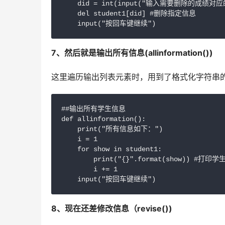
    did = int(input("输入需要删除的成绩对应
    del student1[did] #删除指定信息

    input("按回车键继续")
7、然后就是输出所有信息(allinformation())
这里遍历输出列表元素时，用到了格式化字符串
##输出所有学生信息

def allinformation():

    print("所有信息如下：")

    i = 1

    for show in student1:

        print("{}".format(show)) #打印学
        i += 1

8、现在还差修改信息（revise())