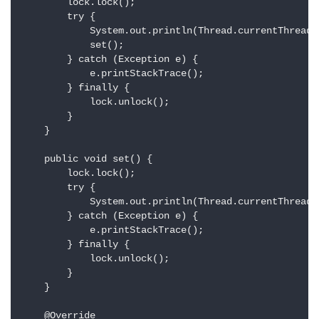
        lock.lock();

        try {

            System.out.println(Thread.currentThread()
            set();

        } catch (Exception e) {

            e.printStackTrace();

        } finally {

            lock.unlock();

        }

    }

    public void set() {

        lock.lock();

        try {

            System.out.println(Thread.currentThread()
        } catch (Exception e) {

            e.printStackTrace();

        } finally {

            lock.unlock();

        }

    }

    @Override
