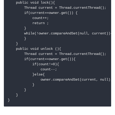
    public void lock(){

        Thread current = Thread.currentThread();

        if(current==owner.get()) {

            count++;

            return ;

        }

        while(!owner.compareAndSet(null, current)){

        }

    }

    public void unlock (){

        Thread current = Thread.currentThread();

        if(current==owner.get()){

            if(count!=0){

                count--;

            }else{

                owner.compareAndSet(current, null);

            }

        }

    }

}