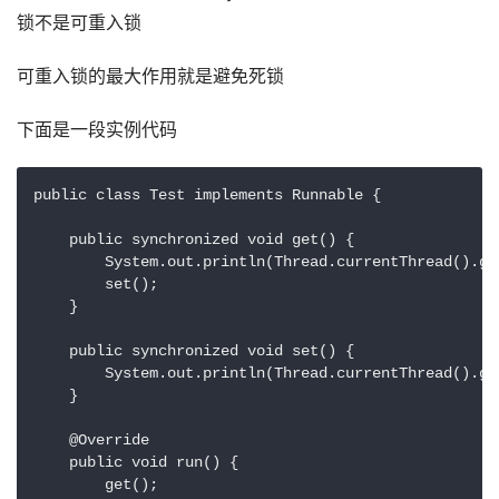
锁不是可重入锁
可重入锁的最大作用就是避免死锁
下面是一段实例代码
public class Test implements Runnable {

    public synchronized void get() {

        System.out.println(Thread.currentThread().get
        set();

    }

    public synchronized void set() {

        System.out.println(Thread.currentThread().get
    }

    @Override

    public void run() {

        get();
