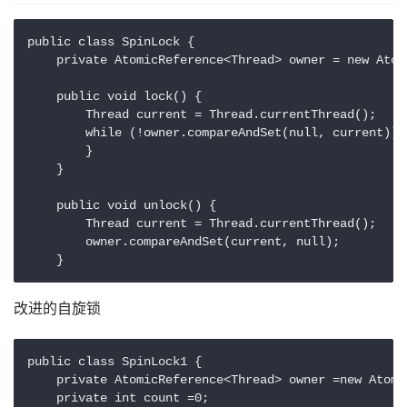
public class SpinLock {

    private AtomicReference<Thread> owner = new Atomi
    public void lock() {

        Thread current = Thread.currentThread();

        while (!owner.compareAndSet(null, current)) {
        }

    }

    public void unlock() {

        Thread current = Thread.currentThread();

        owner.compareAndSet(current, null);

改进的自旋锁
public class SpinLock1 {

    private AtomicReference<Thread> owner =new Atomic
    private int count =0;
