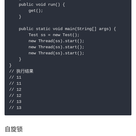
    public void run() {

        get();

    }

    public static void main(String[] args) {

        Test ss = new Test();

        new Thread(ss).start();

        new Thread(ss).start();

        new Thread(ss).start();

    }

}

// 执行结果

// 11

// 11

// 12

// 12

// 13

自旋锁