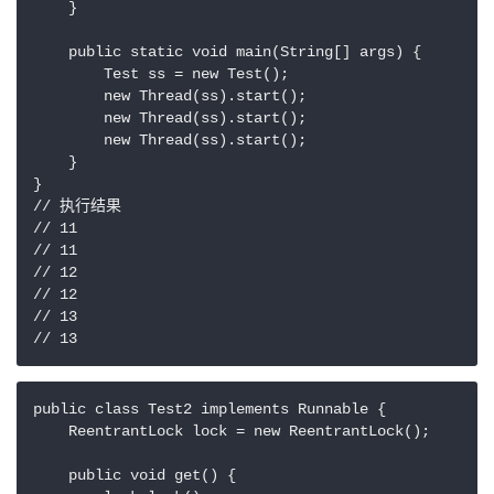
    }

    public static void main(String[] args) {

        Test ss = new Test();

        new Thread(ss).start();

        new Thread(ss).start();

        new Thread(ss).start();

    }

}

// 执行结果

// 11

// 11

// 12

// 12

// 13

public class Test2 implements Runnable {

    ReentrantLock lock = new ReentrantLock();

    public void get() {
