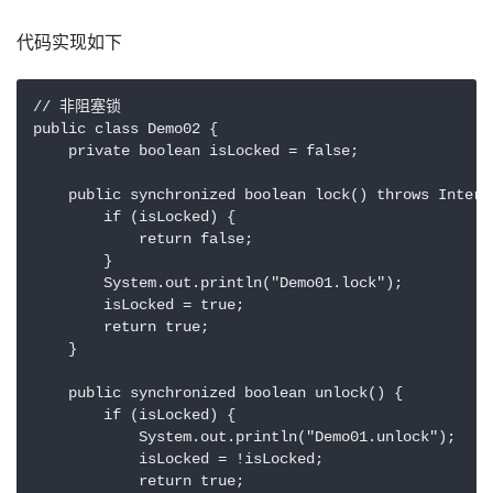
代码实现如下
// 非阻塞锁

public class Demo02 {

    private boolean isLocked = false;

    public synchronized boolean lock() throws Interru
        if (isLocked) {

            return false;

        }

        System.out.println("Demo01.lock");

        isLocked = true;

        return true;

    }

    public synchronized boolean unlock() {

        if (isLocked) {

            System.out.println("Demo01.unlock");

            isLocked = !isLocked;

            return true;
