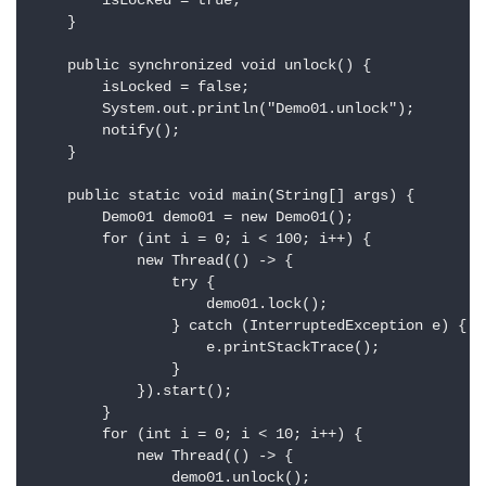
        isLocked = true;

    }

    public synchronized void unlock() {

        isLocked = false;

        System.out.println("Demo01.unlock");

        notify();

    }

    public static void main(String[] args) {

        Demo01 demo01 = new Demo01();

        for (int i = 0; i < 100; i++) {

            new Thread(() -> {

                try {

                    demo01.lock();

                } catch (InterruptedException e) {

                    e.printStackTrace();

                }

            }).start();

        }

        for (int i = 0; i < 10; i++) {

            new Thread(() -> {

                demo01.unlock();
