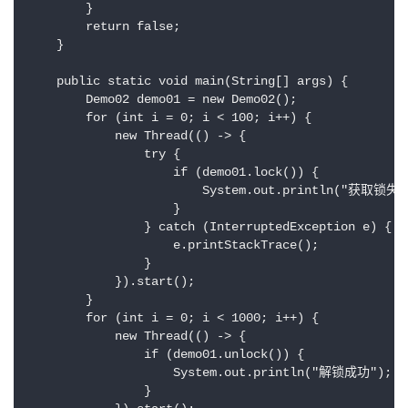
        }

        return false;

    }

    public static void main(String[] args) {

        Demo02 demo01 = new Demo02();

        for (int i = 0; i < 100; i++) {

            new Thread(() -> {

                try {

                    if (demo01.lock()) {

                        System.out.println("获取锁失败
                    }

                } catch (InterruptedException e) {

                    e.printStackTrace();

                }

            }).start();

        }

        for (int i = 0; i < 1000; i++) {

            new Thread(() -> {

                if (demo01.unlock()) {

                    System.out.println("解锁成功");

                }
