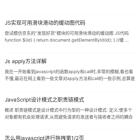
JS实现可用滑块滑动的缓动图代码
尝试模仿京东的"发现好货"模块的可用滑块滑动的缓动图 JS代码
function $(id) { return document.getElementById(id); } //缓 ...
Js apply方法详解
我在一开始看到javascript的函数apply和call时,非常的模糊,看也看
不懂,最近在网上看到一些文章对apply方法和call的一些示例,总算是
看的有点眉目了,在这里我做如下笔记,希望和大家 ...
JavaScript设计模式之职责链模式
概述 职责链模式是设计模式中行为型的一种设计模式: 定义:使多个
对象都有机会处理请求,从而避免请求的发送者与接收者之间的耦合
关系,将这些处理请求的对象形成一个链,并沿着这个链传递请求,直到
有一个对象处 ...
怎么用javascript进行拖拽第1/2页