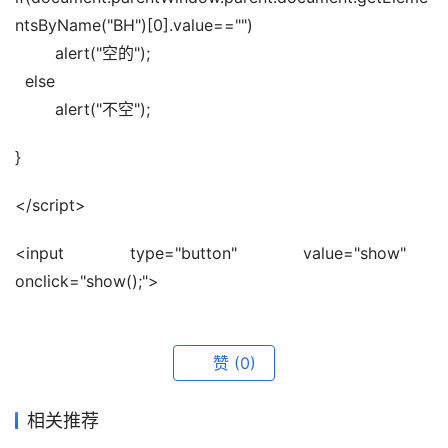
ntsByName("BH")[0].value=="")   
        alert("空的");   
  else   
        alert("不空");
}
</script>
<input   type="button"   value="show"   
onclick="show();">
赞
(0)
相关推荐