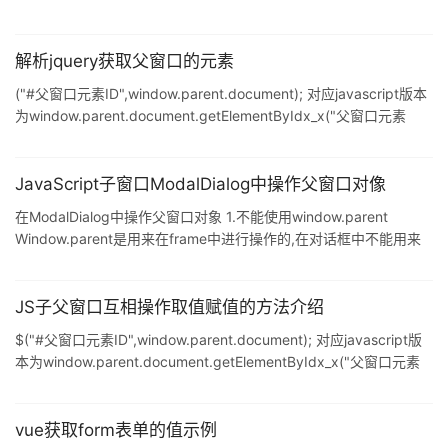
解析jquery获取父窗口的元素
("#父窗口元素ID",window.parent.document); 对应javascript版本
为window.parent.document.getElementByIdx_x("父窗口元素
ID"): 取父窗口的元素方法:$(selector, window.parent.document);
那么你取父窗口的父窗口的元素就可以用:$(selector,
window.parent.parent.document);类似的,取其它窗口的方法大同
JavaScript子窗口ModalDialog中操作父窗口对像
小异$(sele
在ModalDialog中操作父窗口对象 1.不能使用window.parent
Window.parent是用来在frame中进行操作的,在对话框中不能用来
操作父窗口对象 2.正确的做法 调用modaldialog时通过传参数的方
式操作 例: 需求 父窗口页面为a.html 子窗口页面为b.html.a.html中
有文本框id为test1,在打开的对话框中点击按钮,将a.html的文本框值
JS子父窗口互相操作取值赋值的方法介绍
改为"子窗口值". 实现 打开对话框时把test1作为参数传给子窗口,在
$("#父窗口元素ID",window.parent.document); 对应javascript版
子窗口中获取参数,将参数
本为window.parent.document.getElementByIdx_x("父窗口元素
ID"): 取父窗口的元素方法:$(selector, window.parent.document);
那么你取父窗口的父窗口的元素就可以用:$(selector,
window.parent.parent.document); 类似的,取其它窗口的方法大同
vue获取form表单的值示例