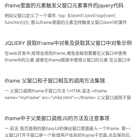
iframe里面的元素触发父窗口元素事件的jquery代码
例如父窗口定义了一个事件. top: $(dom1).bind('topEvent',
function(){}); 那么iframe里面的元素怎样触发父窗口dom1的事件
呢?这样吗? $(dom1, parent.document).trigger('topEvent'); 看似
正确,实则误导人. 因为父窗口的jquery对象与iframe里面的jquery对
象实际为两个对象(function),iframe里面的jquery并不会触发另一个
JQUERY 获取IFrame中对象及获取其父窗口中对象示例
jquery对象定义的事件.除非你在iframe这样
在web开发中,经常会用到iframe,难免会碰到需要在父窗口中使用
iframe中的元素.或者在iframe框架中使用父窗口的元素 在父窗口中
获取iframe中的元素 格式:$("#iframe的
ID").contents().find("#iframe中的控件ID").click(); 实
例:$("#ifm").contents().find("#btnOk").click(); 在iframe中获取父
iframe 父窗口和子窗口相互的调用方法集锦
窗口的元素 格式:$(
一.父窗口调用iframe子窗口方法 1.HTML语法:<iframe
name="myFrame" src="child.html"></iframe> 2.父窗口调用子窗
口:myFrame.window.functionName(); 3.子窗品调用父窗
口:parent.functionName(); 简单地说,也就是在子窗口中调用的变量
或函数前加个parent.就行 4.父窗口页面源码: 复制代码 代码如下:
iframe中子父类窗口调用JS的方法及注意事项
<html>
一.前言 我页面用的是EasyUI的弹出窗口里面嵌入一个iframe. 第一:
父窗口打开子窗口是一个新增用户信息的iframe子页面,点击保存后,