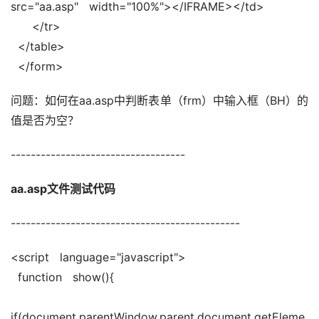
src="aa.asp"   width="100%"></IFRAME></td>   
      </tr>   
  </table>   
  </form>
问题：如何在aa.asp中判断表单（frm）中输入框（BH）的
值是否为空？
-----------------------------------
aa.asp文件测试代码   
----------------------------------------------
<script   language="javascript">   
  function   show(){   
if(document.parentWindow.parent.document.getEleme