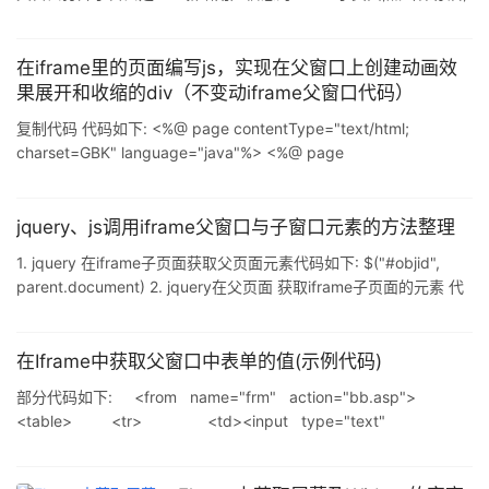
子窗口iframe则去调用父窗口的function closeAddWindow()方法,
让父窗口去关闭新增页面: 第二:父窗口打开一个设置用户权限的
iframe子窗口,首先打开这个子窗口会全部加载数据库表中所有的存
在iframe里的页面编写js，实现在父窗口上创建动画效
在的权限,然后子窗口需要把加载的权限信息拼接html Append到一
果展开和收缩的div（不变动iframe父窗口代码）
个ID为<table id="tb"><
复制代码 代码如下: <%@ page contentType="text/html;
charset=GBK" language="java"%> <%@ page
import="com.jstrd.mm.business.sysmgr.monitor.logic.MMStock
2BudgetLogic" %> <% String query =
request.getParameter("query&
jquery、js调用iframe父窗口与子窗口元素的方法整理
1. jquery 在iframe子页面获取父页面元素代码如下: $("#objid",
parent.document) 2. jquery在父页面 获取iframe子页面的元素 代
码如下: $("#objid",document.frames('iframename').document)
3.js 在iframe子页面获取父页面元素代码如下:
indow.parent.document.getElementByIdx_x("元素id");
在Iframe中获取父窗口中表单的值(示例代码)
部分代码如下: <from name="frm" action="bb.asp">
<table> <tr> <td><input type="text"
name="BH"></td> </tr> <tr>