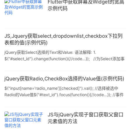
Flutter中获取屏幕及Widget的宽高
示例代码
JS,Jquery获取select,dropdownlist,checkbox下拉列
表框的值(示例代码)
jQuery获取Select选择的Text和Value: 语法解释: 1.
$("#select_id").change(function(){//code...}); //为Select添加事
件,当选择其中一项时触发 2. var
checkText=$("#select_id").find("option:selected").text(); //获取
Select选择的Text 3. var checkValue=$("#se
jQuery获取Radio,CheckBox选择的Value值(示例代码)
$("input[name='radio_name'][checked]").val(); //选择被选中
Radio的Value值$("#text_id").focus(function(){//code...}); //事件
当对象text_id获取焦点时触发$("#text_id").blur(function()
{//code...}); //事件 当对象text_id失去焦点时触发
$("#text_id").selec
JS与jQuery实现子窗口获取父窗口
元素值的方法