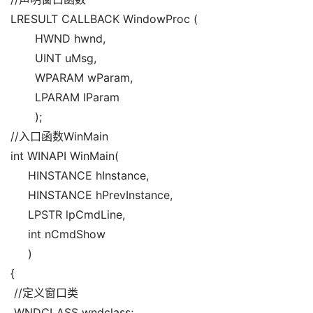
LRESULT CALLBACK WindowProc (
       HWND hwnd,
       UINT uMsg,
       WPARAM wParam,
       LPARAM lParam
       );
//入口函数WinMain
int WINAPI WinMain(
     HINSTANCE hInstance,
     HINSTANCE hPrevInstance,
     LPSTR lpCmdLine,
     int nCmdShow
     )
{
 //定义窗口类
 WNDCLASS wndclass;