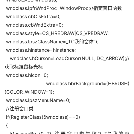
 wndclass.lpfnWndProc=WindowProc;//指定窗口函数
 wndclass.cbClsExtra=0;
 wndclass.cbWndExtra=0;
 wndclass.style=CS_HREDRAW|CS_VREDRAW;
 wndclass.lpszClassName=_T("我的窗体");
 wndclass.hInstance=hInstance;
 wndclass.hCursor=LoadCursor(NULL,IDC_ARROW);//
获取标准鼠标光标
 wndclass.hIcon=0;
 wndclass.hbrBackground=(HBRUSH)
(COLOR_WINDOW+1);
 wndclass.lpszMenuName=0;
 //注册窗口类
 if(RegisterClass(&wndclass)==0)
 {
  MessageBox(0,_T("注册窗口类失败"),_T("我的窗