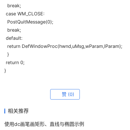
  break;
 case WM_CLOSE:
  PostQuitMessage(0);
  break;
 default:
  return DefWindowProc(hwnd,uMsg,wParam,lParam);
  }
 return 0;
}
赞
(0)
相关推荐
使用dc画笔画矩形、直线与椭圆示例