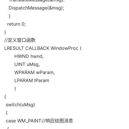
   DispatchMessage(&msg);
   }
  return 0;
}
//定义窗口函数
LRESULT CALLBACK WindowProc (
       HWND hwnd,
       UINT uMsg,
       WPARAM wParam,
       LPARAM lParam
       )
{
 switch(uMsg)
 {
 case WM_PAINT://响应绘图消息
  {