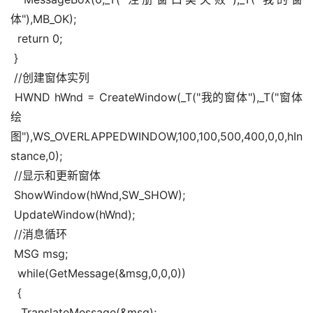
体"),MB_OK);
  return 0;
 }
 //创建窗体实列
 HWND hWnd = CreateWindow(_T("我的窗体"),_T("窗体
绘
图"),WS_OVERLAPPEDWINDOW,100,100,500,400,0,0,hIn
stance,0);
 //显示和更新窗体
 ShowWindow(hWnd,SW_SHOW);
 UpdateWindow(hWnd);
 //消息循环
 MSG msg;
  while(GetMessage(&msg,0,0,0))
  {
   TranslateMessage(&msg);