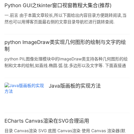
threshold, // 累加器阈值,获得足够交点的极坐标点才被看成是直线
Python GUI之tkinter窗口视窗教程大集合(推荐)
double minLineLength=0;//
一.前言 由于本篇文章较长,所以下面给出内容目录方便跳转阅读,当
然也可以用博客页面最右侧的文章目录导航栏进行跳转查阅.
二.Tkinter是什么 Tkinter 是使用 python 进行窗口视窗设计的模
块.Tkinter模块("Tk 接口")是Python的标准Tk GUI工具包的接口.作
为 python 特定的GUI界面,是一个图像的窗口,tkinter是python 自带
python ImageDraw类实现几何图形的绘制与文字的绘
的,可以编辑的GUI界面,我们可以用GUI 实现很多直观的功能,比如想
制
开发一个计算器,如果只是一个程序输入,输
python PIL图像处理模块中的ImageDraw类支持各种几何图形的绘
制和文本的绘制,如直线.椭圆.弧.弦.多边形以及文字等. 下面直接通
过示例来进行说明: #-*- coding: UTF-8 -*- import numpy as np
from PIL import Image from PIL import ImageDraw from PIL
import ImageFont def draw_test(): #生成深蓝色绘图画布 array =
Java版画板的实现方法
np.ndarray((480,
ECharts Canvas渲染在SVG合理运用
目录 Canvas渲染 SVG 底图 Canvas渲染 使用 Canvas 渲染器(默