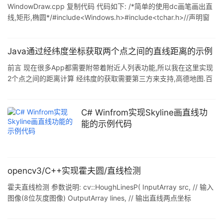
WindowDraw.cpp 复制代码 代码如下: /*简单的使用dc画笔画出直
线,矩形,椭圆*/#include<Windows.h>#include<tchar.h>//声明窗
口函数LRESULT CALLBACK WindowProc ( HWND
hwnd, UINT uMsg, WPARAM wParam, LPARAM
lParam );//入口函数WinMainint WINAPI WinMain(
Java通过经纬度坐标获取两个点之间的直线距离的示例
前言 现在很多App都需要附带着附近人列表功能,所以我在这里实现
2个点之间的距离计算 经纬度的获取需要第三方来支持,高德地图.百
度地图.... 附近人功能具体的实现逻辑: 1.获取每个人的经纬度坐标,
存库记录 2.通过SQL获取指定距离范围内的用户列表(文章的
"二.MySQL中通过经纬度,获取范围内的用户") 3.通过获取到的用户
C# Winfrom实现Skyline画直线功
列表,计算自己与用户之间度距离(文章的 "一.JAVA代码实现计算AB
能的示例代码
两点的直线距离") 一.JAVA代码实现计算AB两点的直线距离 我
opencv3/C++实现霍夫圆/直线检测
霍夫直线检测 参数说明: cv::HoughLinesP( InputArray src, // 输入
图像(8位灰度图像) OutputArray lines, // 输出直线两点坐标
(vector<Vec4i>) double rho, // 生成极坐标时候的像素扫描步长
double theta, //生成极坐标时候的角度步长(一般取CV_PI/180) int