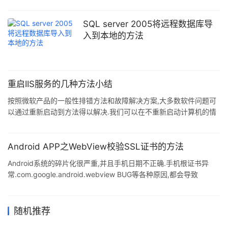
SQL server 2005将远程数据库导
入到本地的方法
重启IIS服务的几种方法小结
按照微软产品的一般性排错方法和故障解决方案,大多数软件问题可
以通过重新启动到方法得以解决.我们可以在不重新启动计算机的情
况下重启IIS服务器服务.当遇到网站应用程序瘫痪.且不能有效加以控
制,网站应用程序工作不正常或者不稳定,甚至相当严重的问题都可以
采用重启IIS的方法来解决. 下面给出重启IIS服务的几种方法.以
Android APP之WebView校验SSL证书的方法
Windows2003为例: 推荐使用命令操作,即第四种方法. 1.通过"IIS管
Android系统的碎片化很严重,并且手机日期不正确.手机根证书异
理器"重启 在IIS服务器管理控制树中展开IIS节点,选择需要重新启动
常.com.google.android.webview BUG等各种原因,都会导致
IIS服务的计算机,接
WebViewClient无法访问HTTPS站点.SSL错误的处理方式十分关键,
如果处理不当,可能导致中间人攻击,黑客窃听数据,进而引发安全事
故. 严谨地处理onReceivedSslError尤为重要.请参考以下代码,原理
随机推荐
是:如果webview报告SSL错误,程序将会对服务器证书进行强校验,如