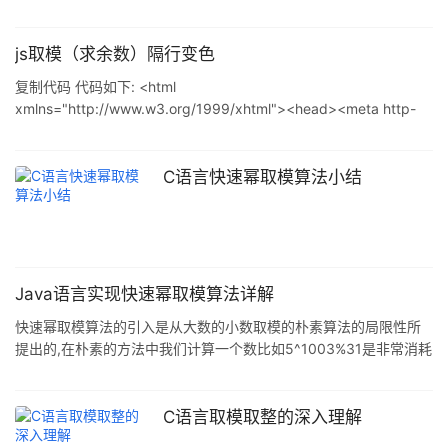
理: 1.算法基本思路 设两个有序的子文件(相当于输入堆)放在同一向
量中相邻的位置上:R[low..m],R[m+1..high],先将它们合并到一个局
部的暂存向量R1(相当于输出堆)中,待合并完成后将R1复制回
js取模（求余数）隔行变色
R[low..high]中. (1)合并过程 合并过程中,设置i,j和p三个指针,其初值
复制代码 代码如下: <html
分别指向这三个记录区的起始位置.合并时依次比较R[i
xmlns="http://www.w3.org/1999/xhtml"><head><meta http-
equiv="Content-Type" content="text/html; charset=utf-8" />
<title>js取模隔行变色</title><script type="text/javascript"
C语言快速幂取模算法小结
Java语言实现快速幂取模算法详解
快速幂取模算法的引入是从大数的小数取模的朴素算法的局限性所
提出的,在朴素的方法中我们计算一个数比如5^1003%31是非常消耗
我们的计算资源的,在整个计算过程中最麻烦的就是我们的5^1003这
个过程 缺点1:在我们在之后计算指数的过程中,计算的数字不都拿得
增大,非常的占用我们的计算资源(主要是时间,还有空间) 缺点2:我们
C语言取模取整的深入理解
计算的中间过程数字大的恐怖,我们现有的计算机是没有办法记录这