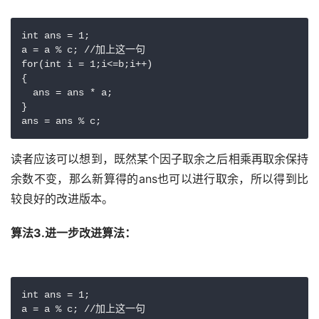
int ans = 1;

a = a % c; //加上这一句

for(int i = 1;i<=b;i++)

{

  ans = ans * a;

}

读者应该可以想到，既然某个因子取余之后相乘再取余保持
余数不变，那么新算得的ans也可以进行取余，所以得到比
较良好的改进版本。
算法3.进一步改进算法：
int ans = 1;

a = a % c; //加上这一句
