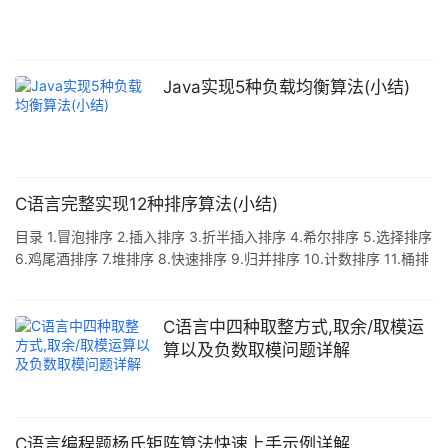
么长的数据的,所以说我们必须要想一个更加高效的方法来解决这个
问题 当我们计算AB%C的时候,最便捷的方法就是调用Ma
Java实现5种负载均衡算法(小结)
C语言完整实现12种排序算法(小结)
目录 1.冒泡排序 2.插入排序 3.折半插入排序 4.希尔排序 5.选择排序
6.鸡尾酒排序 7.堆排序 8.快速排序 9.归并排序 10.计数排序 11.桶排
序 12.基数排序 1.冒泡排序 思路:比较相邻的两个数字,如果前一个数
字大,那么就交换两个数字,直到有序.时间复杂度O(n^2),稳定性:这是
一种稳定的算法.代码实现: void bubble_sort(int arr[],size_t len){
C语言中四种取整方式,取余/取模运
size_t i,j; for(i=0;i<len;i++){ bool hasSwa
算以及负数取模问题详解
C语言编程题杨氏矩阵算法快速上手示例详解