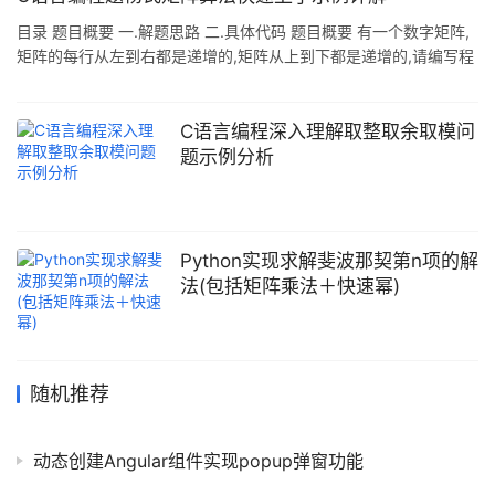
目录 题目概要 一.解题思路 二.具体代码 题目概要 有一个数字矩阵,
矩阵的每行从左到右都是递增的,矩阵从上到下都是递增的,请编写程
序在这样的矩阵中查找某个数字是否存在? 一.解题思路 对于查找一
个数组中元素是否存在,很多同学第一想法就是从头到尾遍历一遍.这
样的想法优点是代码简单且无脑容易上手,但是这样的缺点也很明显,
C语言编程深入理解取整取余取模问
比如是m *n的数组,你从头到尾遍历,最坏情况要找m *n次.题目给的
题示例分析
相关条件比如从左向右递增,从上向下递增你也完全没有使用,这样的
暴力求解显然不是我们想看到的 我们来介绍一种方法
Python实现求解斐波那契第n项的解
法(包括矩阵乘法＋快速幂)
随机推荐
动态创建Angular组件实现popup弹窗功能