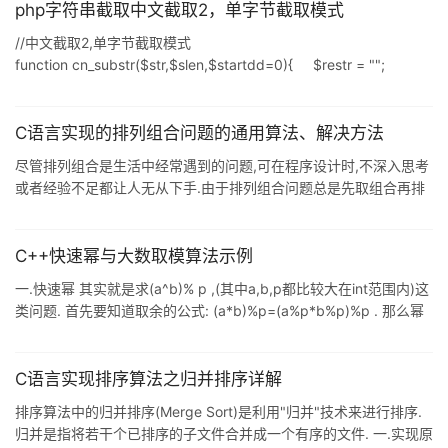
<>"/" And Right(Filename, 1)<>"\" Then Filename = Filenam
php字符串截取中文截取2，单字节截取模式
//中文截取2,单字节截取模式
function cn_substr($str,$slen,$startdd=0){ $restr = "";
$c = ""; $str_len = strlen($str);
if($str_len < $startdd+1) return "";
if($str_len < $startdd + $slen || $slen==0) $slen = $str
C语言实现的排列组合问题的通用算法、解决方法
尽管排列组合是生活中经常遇到的问题,可在程序设计时,不深入思考
或者经验不足都让人无从下手.由于排列组合问题总是先取组合再排
列,并且单纯的排列问题相对简单,所以本文仅对组合问题的实现进行
详细讨论.以在n个数中选取m(0<m<=n)个数为例,问题可分解为: 1.
首先从n个数中选取编号最大的数,然后在剩下的n-1个数里面选取m-
C++快速幂与大数取模算法示例
1个数,直到从n-(m-1)个数中选取1个数为止. 2. 从n个数中选取编号
一.快速幂 其实就是求(a^b)% p ,(其中a,b,p都比较大在int范围内)这
次小的一个数,继续执行1步,直到当前可选编号最大的数为m. 很明显,
类问题. 首先要知道取余的公式: (a*b)%p=(a%p*b%p)%p . 那么幂
上述方法是一个递归的过程,也
不就是乘机的累积吗,由此给出代码: int fast(int a,int b,int p) { long
long a1=a,t=1; while(b>0) { if(b&1) /如果幂b是奇数多乘一次,因为
后边会除2变偶数,(7/2=3) t=(t%p)*(a1%p)%p; a1=(a1%p)*
C语言实现排序算法之归并排序详解
(a1%p)%p; b/=2;
排序算法中的归并排序(Merge Sort)是利用"归并"技术来进行排序.
归并是指将若干个已排序的子文件合并成一个有序的文件. 一.实现原