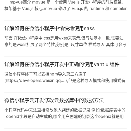
一.mpvue简介 mpvue 是一个使用 Vue.js 开发小程序的前端框架.
框架基于 Vue.js 核心,mpvue 修改了 Vue.js 的 runtime 和 compiler
实现,使其可以运行在小程序环境中,从而为小程序开发引入了整套
Vue.js 开发体验.mp 即 mini program 的缩写. 二.mpvue快速入门
① 通过脚手架引入mpvue模板 vue 3.0已经不支持vue init命令了,
详解如何在微信小程序中愉快地使用sass
所以需要单独安装@vue/cli-init,安装好之后,就可以按以下操作步骤
前言 在微信小程序中,css是用wxss来表示,但写法基本一致.需要注
意的是wxss扩展了两个特性,分别是: 尺寸单位 样式导入 具体可参考
wxss,此处不做过多赘述. 为了方便打包sass,我们使用gulp来处理我
们的scss文件,将其转换为wxss. 目录结构 在开发中,我们一般会有一
个src源代码目录,一个dist目录用来输出我们打包的代码.而本次讲解
详解如何在微信小程序开发中正确的使用vant ui组件
用到的目录结构如下: build目录用来配置我们的打包参数,目前里面
微信小程序终于可以支持npm导入第三方库了
只有一个config.js文件 dist目录为打包输出的目录,也是小程序
(https://developers.weixin.qq....),但是这种导入模式和使用模式有
别于我们使用的npm调用.今天我按照有赞新出的vant小程序ui库来
讲解如何导入npm资源. 第一步: 在小程序工程的根目录下执行: npm
i vant-weapp -S --production 第二步: 保证当前你的微信开发者工
微信小程序云开发修改云数据库中的数据方法
具是最新版本,然后点击执行"构建npm" 构建成功后会提示: 同时项
小程序代码中无法直接修改他人创建的数据记录 例如:数据库表中的
目根目录中会多出一个目录"minipr
_openid字段是自动生成的,哪个用户创建的记录这个openid就是用
户的openid,云数据库的权限分配也是根据openid来进行的. 解决方
案: 第一步:创建云函数,在函数中编写修改数据库的操作代码 // 云函