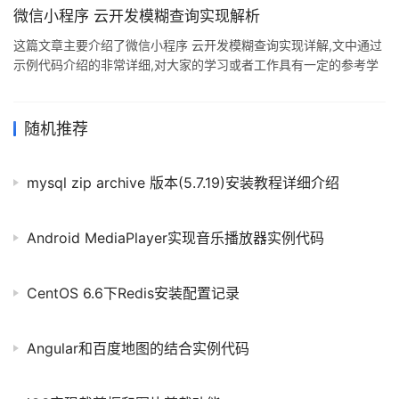
数入口文件 const cloud = require('wx-server-sdk') cloud.init()
微信小程序 云开发模糊查询实现解析
const db = cloud.database() const _ = db.command // 云
这篇文章主要介绍了微信小程序 云开发模糊查询实现详解,文中通过
示例代码介绍的非常详细,对大家的学习或者工作具有一定的参考学
习价值,需要的朋友可以参考下 解释: db.RegExp 从基础库 2.3.2 开
始(wx-server-sdk 从 0.0.23 开始),数据库支持正则表达式查询,开
发者可以在查询语句中使用 JavaScript 原生正则对象或使
随机推荐
用 db.RegExp 方法来构造正则对象然后进行字符串匹配.在查询条
件中对一个字段进行正则匹配即要求该字段的值可以被给定的正则
mysql zip archive 版本(5.7.19)安装教程详细介绍
表达式匹配 事例:
Android MediaPlayer实现音乐播放器实例代码
CentOS 6.6下Redis安装配置记录
Angular和百度地图的结合实例代码