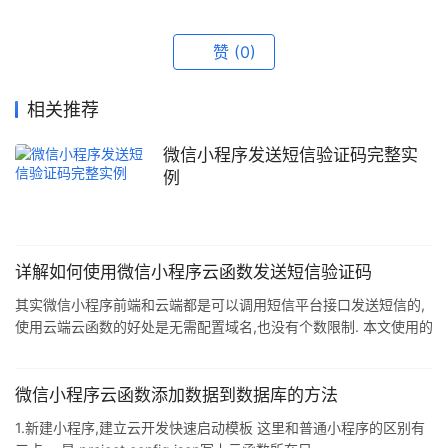
赞
(0)
相关推荐
微信小程序发送短信验证码完整实
例
详解如何使用微信小程序云函数发送短信验证码
其实微信小程序前端和云端都是可以调用短信平台接口发送短信的,
使用云端云函数的好处是无需配置域名,也没有个数限制. 本文使用的
是榛子云短信平台(http://smsow.zhenzikj.com) ,SDK下
载: http://smsow.zhenzikj.com/doc/sdk.html 1.安装 下载后的SDK
在cloudfunctions文件夹下会包含3个云函数文件夹,如下: 由于目前
微信小程序云函数添加数据到数据库的方法
IDE没有云函数导入功能,您需要手工创建同名的云函数,然后将云函
1.新建小程序,建立云开发快速启动模板 这里和普通小程序的区别有
数下的文件手工拷进去 注:下载的SDK是一个