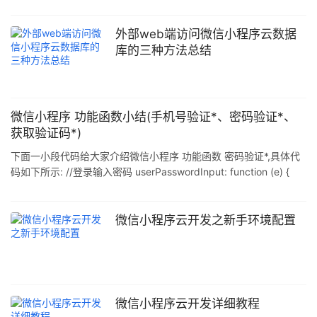
是榛子云短信平台(http://smsow.zhenzikj.com) ,SDK下
载: http://smsow.zhenzikj.com/doc/sdk.html 1.安装 下载后的SDK
在cloudfunctions文件夹下会包含3个云函数文件夹,如下: 由于目前
外部web端访问微信小程序云数据
IDE没有云函数导入功能,您需要手工创建同名的云函数,然后将云函
库的三种方法总结
数下的文件手工拷进去 注:下载的SDK是一个
微信小程序 功能函数小结(手机号验证*、密码验证*、
获取验证码*)
下面一小段代码给大家介绍微信小程序 功能函数 密码验证*,具体代
码如下所示: //登录输入密码 userPasswordInput: function (e) {
var that = this; this.setData({ userPassword: e.detail.value }) //
console.log(e.detail.value.length) // console.log(e.detail.value);
var value = e.detail.value var str
微信小程序云开发之新手环境配置
微信小程序云开发详细教程