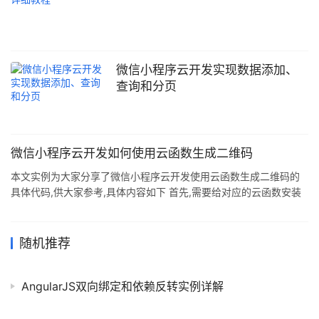
微信小程序云开发实现数据添加、
查询和分页
微信小程序云开发如何使用云函数生成二维码
本文实例为大家分享了微信小程序云开发使用云函数生成二维码的
具体代码,供大家参考,具体内容如下 首先,需要给对应的云函数安装
request-promise 依赖.(不会给云函数安装依赖的盆友请移步 微信
小程序中的云开发如何使用npm安装依赖) 生成二维码的云函数如
下: // 云函数入口文件 const cloud = require('wx-server-sdk')
随机推荐
const rp = require('request-promise') cloud.init() // 云函数入口函
数 exp
AngularJS双向绑定和依赖反转实例详解