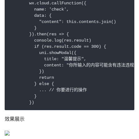
        wx.cloud.callFunction({

          name: 'check',

          data: {

            "content": this.contents.join()

          }

        }).then(res => {

          console.log(res.result)

          if (res.result.code == 300) {

            uni.showModal({

              title: "温馨提示",

              content: "你所输入的内容可能含有违法违
            })

            return

          } else {

            ... // 你要进行的操作

          }

        })
效果展示