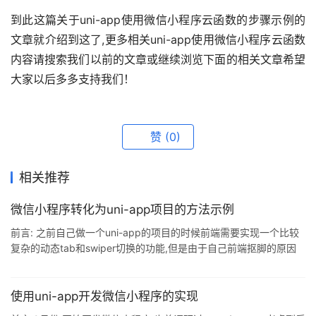
到此这篇关于uni-app使用微信小程序云函数的步骤示例的
文章就介绍到这了,更多相关uni-app使用微信小程序云函数
内容请搜索我们以前的文章或继续浏览下面的相关文章希望
大家以后多多支持我们！
赞
(0)
相关推荐
微信小程序转化为uni-app项目的方法示例
前言: 之前自己做一个uni-app的项目的时候前端需要实现一个比较
复杂的动态tab和swiper切换的功能,但是由于自己前端抠脚的原因
没有写出来,然后自己在网上搜索的时候发现了有个微信小程序里面
的页面及极其的符合我的需求.那么问题来了我该如何将微信小程序
转为为uni-app项目呢?搜索了下网上的相关解决方案还真有个将微
使用uni-app开发微信小程序的实现
信小程序转化为uni-app的项目,该项目名称叫做[miniprogram-to-