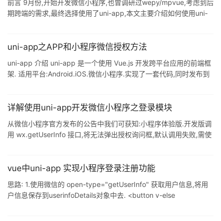
前言 9月份,开始开发微信小程序,也曾调研过wepy/mpvue,考虑到后
uniapp],接下来就看看如何实操吧! miniprogram-to-uniapp项目介
期跨端的需求,最终选择使用了uni-app,本文主要介绍如何使用uni-
绍:
app搭建小程序项目,以及自己对框架的补充,包括封装request接口,
引用color-ui,动态设置底部tab页等,详情见下文 uni-app 介绍(官网)
uni-app是一个使用Vue.js 开发所有前端应用的框架,开发者编写一
uni-app之APP和小程序微信授权方法
套代码,可发布到iOS.Android.H5.以及各种小程序(微信/支付宝/百
uni-app 介绍 uni-app 是一个使用 Vue.js 开发跨平台应用的前端框
度/头条/QQ/钉钉)等多个平台. 即使不
架. 适用平台:Android.iOS.微信小程序.实现了一套代码,同时发布到
Android.iOS.微信小程序. 参考官方:https://uniapp.dcloud.io/ APP
微信授权 检测服务商 检测手机上是否安装微信.QQ.新浪微博等.
uni.getProvider({ service: 'oauth', success: function (res) {
详解使用uni-app开发微信小程序之登录模块
console.log(res.prov
从微信小程序官方发布的公告中我们可获知:小程序体验版.开发版调
用 wx.getUserInfo 接口,将无法弹出授权询问框,默认调用失败,需使
用 <button open-type="getUserInfo"></button> 引导用户主动进
行授权操作: 1.当用户未授权过,调用该接口将直接报错 2.当用户授权
过,可以使用该接口获取用户信息 但在实际开发中我们可能需要弹出
vue中uni-app 实现小程序登录注册功能
授权询问框,因此需要我们自己来写模拟授权弹框(主要是对
思路: 1.使用微信的 open-type="getUserInfo" 获取用户信息,将用
<buttonopen-typ
户信息保存到userinfoDetails对象中去. <button v-else
type="primary" class="reserve-btn" open-type="getUserInfo"
@getuserinfo="getuserinfo">预约挂号</button> 2.使用 u