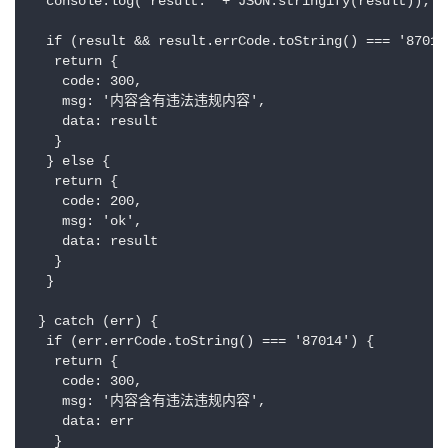
  console.log('result:' + JSON.stringify(result));

  if (result && result.errCode.toString() === '87014'
   return {

    code: 300,

    msg: '内容含有违法违规内容',

    data: result

   }

  } else {

   return {

    code: 200,

    msg: 'ok',

    data: result

   }

  }

 } catch (err) {

  if (err.errCode.toString() === '87014') {

   return {

    code: 300,

    msg: '内容含有违法违规内容',

    data: err

   }
