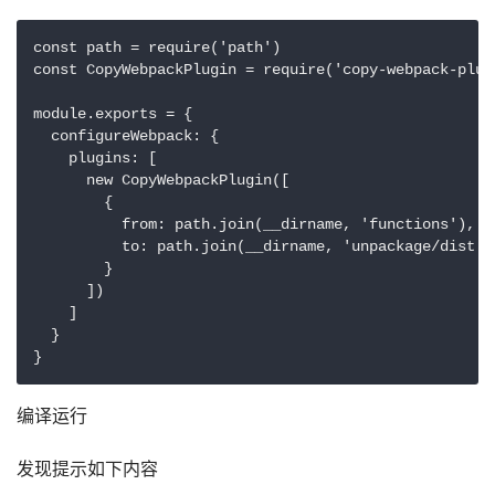
const path = require('path')

const CopyWebpackPlugin = require('copy-webpack-plugi
module.exports = {

  configureWebpack: {

    plugins: [

      new CopyWebpackPlugin([

        {

          from: path.join(__dirname, 'functions'),

          to: path.join(__dirname, 'unpackage/dist',
        }

      ])

    ]

  }

}
编译运行
发现提示如下内容