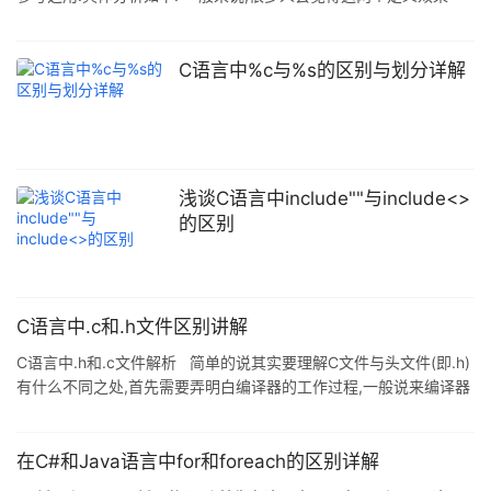
样,其实差别很大.以下是个人的一些看法,有不正确的地方望指正. 本
质上来说,char *s定义了一个char型的指针,它只知道所指向的内存
单元,并不知道这个内存单元有多大,所以: 当char *s = "hello";后,不
C语言中%c与%s的区别与划分详解
能使用s[0]='a':语句进行赋值.这是将提示内存不能为"written". 当用
char s[]=&q
浅谈C语言中include""与include<>
的区别
C语言中.c和.h文件区别讲解
C语言中.h和.c文件解析 简单的说其实要理解C文件与头文件(即.h)
有什么不同之处,首先需要弄明白编译器的工作过程,一般说来编译器
会做以下几个过程: 预处理阶段 词法与语法分析阶段 编译阶段,首先
编译成纯汇编语句,再将之汇编成跟CPU相关的二进制码,生成各个目
标文件 (.obj文件) 连接阶段,将各个目标文件中的各段代码进行绝对
在C#和Java语言中for和foreach的区别详解
地址定位,生成跟特定平台相关的可执行文件,当然,最后还可以用