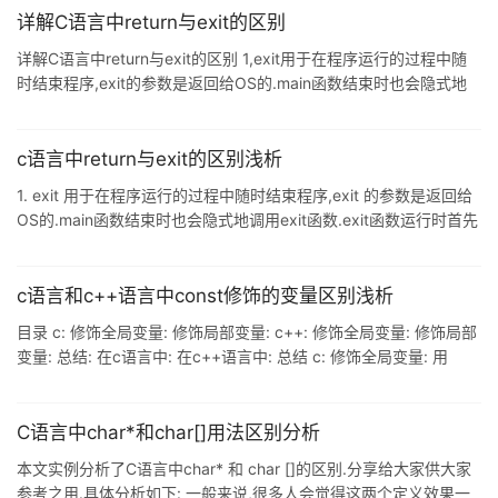
详解C语言中return与exit的区别
详解C语言中return与exit的区别 1,exit用于在程序运行的过程中随
时结束程序,exit的参数是返回给OS的.main函数结束时也会隐式地
调用exit函数.exit函数运行时首先会执行由atexit()函数登记的函数,
然后会做一些自身的清理工作,同时刷新所有输出流.关闭所有打开的
流并且关闭通过标准I/O函数tmpfile()创建的临时文件.exit是结束一
c语言中return与exit的区别浅析
个进程,它将删除进程使用的内存空间,同时把错误信息返回父进程,而
1. exit 用于在程序运行的过程中随时结束程序,exit 的参数是返回给
return是返回函数值并退出函数 2,return是语言级别的,它
OS的.main函数结束时也会隐式地调用exit函数.exit函数运行时首先
会执行由atexit()函数登记的函数,然后会做一些自身的清理工作,同
时刷新所有输出流.关闭所有打开的流并且关闭通过标准I/O函数
tmpfile()创建的临时文件.exit是结束一个进程,它将删除进程使用的
c语言和c++语言中const修饰的变量区别浅析
内存空间,同时把错误信息返回父进程,而return是返回函数值并退出
目录 c: 修饰全局变量: 修饰局部变量: c++: 修饰全局变量: 修饰局部
函数. 2. return是语言级别的,它表示了调用堆栈的返回:而exit
变量: 总结: 在c语言中: 在c++语言中: 总结 c: 修饰全局变量: 用
const修饰的全局变量是没有办法直接修改的,间接的修改也是不成功
的(语法可以通过,但是编译运行的时候会报错.)(const只要是修饰全
局变量,那么就会储存到常量区中,收到常量区的保护.) 修饰局部变量:
C语言中char*和char[]用法区别分析
但是如果用const修饰局部变量,同样的也是没有办法直接修改的,但
本文实例分析了C语言中char* 和 char []的区别.分享给大家供大家
是是可以间接修改的. int main() { const int b
参考之用.具体分析如下: 一般来说,很多人会觉得这两个定义效果一