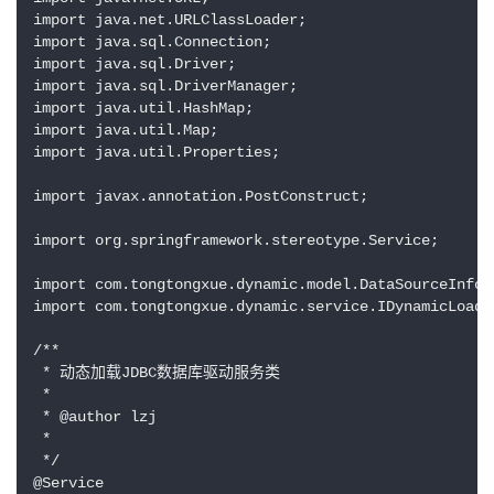
import java.net.URLClassLoader;

import java.sql.Connection;

import java.sql.Driver;

import java.sql.DriverManager;

import java.util.HashMap;

import java.util.Map;

import java.util.Properties;

import javax.annotation.PostConstruct;

import org.springframework.stereotype.Service;

import com.tongtongxue.dynamic.model.DataSourceInfo;

import com.tongtongxue.dynamic.service.IDynamicLoader
/**

 * 动态加载JDBC数据库驱动服务类

 *

 * @author lzj

 *

 */

@Service
