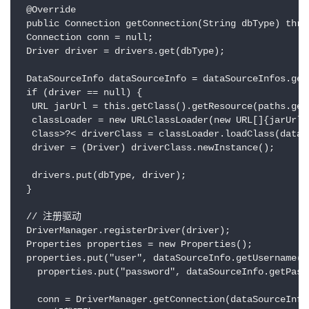
 @Override

 public Connection getConnection(String dbType) throw
 Connection conn = null;

 Driver driver = drivers.get(dbType);

 DataSourceInfo dataSourceInfo = dataSourceInfos.get(
 if (driver == null) {

  URL jarUrl = this.getClass().getResource(paths.get(
  classLoader = new URLClassLoader(new URL[]{jarUrl})
  Class>?< driverClass = classLoader.loadClass(dataS
  driver = (Driver) driverClass.newInstance();

  drivers.put(dbType, driver);

 }

 // 注册驱动

 DriverManager.registerDriver(driver);

 Properties properties = new Properties();

 properties.put("user", dataSourceInfo.getUsername())
   properties.put("password", dataSourceInfo.getPassw
   conn = DriverManager.getConnection(dataSourceInfo