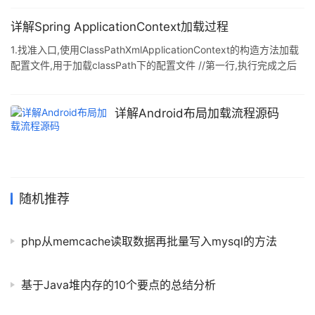
详解Spring ApplicationContext加载过程
1.找准入口,使用ClassPathXmlApplicationContext的构造方法加载
配置文件,用于加载classPath下的配置文件 //第一行,执行完成之后
就完成了spring配置文件的加载,刷新spring上下文
ClassPathXmlApplicationContext context=new
ClassPathXmlApplicationContext( "classpath:spring-mvc.xml");
详解Android布局加载流程源码
//获取实例Bean Person person=con
随机推荐
php从memcache读取数据再批量写入mysql的方法
基于Java堆内存的10个要点的总结分析