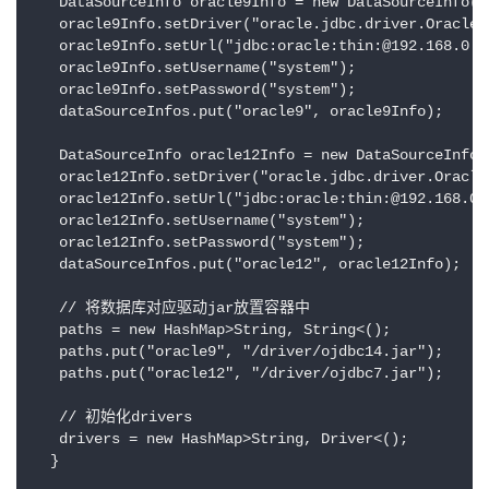
   DataSourceInfo oracle9Info = new DataSourceInfo();
   oracle9Info.setDriver("oracle.jdbc.driver.OracleDr
   oracle9Info.setUrl("jdbc:oracle:thin:@192.168.0.10
   oracle9Info.setUsername("system");

   oracle9Info.setPassword("system");

   dataSourceInfos.put("oracle9", oracle9Info);

   DataSourceInfo oracle12Info = new DataSourceInfo()
   oracle12Info.setDriver("oracle.jdbc.driver.OracleD
   oracle12Info.setUrl("jdbc:oracle:thin:@192.168.0.1
   oracle12Info.setUsername("system");

   oracle12Info.setPassword("system");

   dataSourceInfos.put("oracle12", oracle12Info);

   // 将数据库对应驱动jar放置容器中

   paths = new HashMap>String, String<();

   paths.put("oracle9", "/driver/ojdbc14.jar");

   paths.put("oracle12", "/driver/ojdbc7.jar");

   // 初始化drivers

   drivers = new HashMap>String, Driver<();

  }
